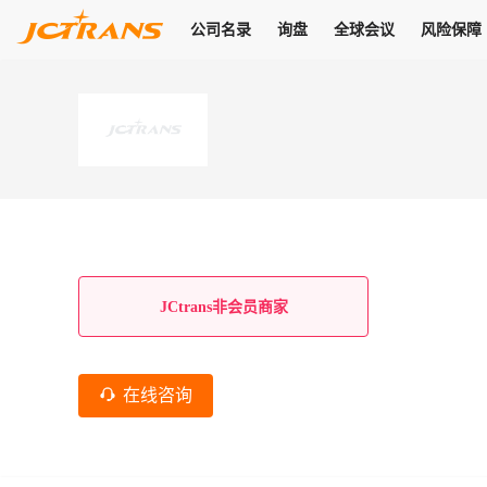
公司名录
询盘
全球会议
风险保障
商机
公司名录
询盘
全球会议
风险保障
JC Pay
关于我们
热门产品
解决方案
普货
拥有
会员合作风险保障、提供行业领先的纠纷处理方案，为你全方位
高效安全的结算服务，一年节省上万元手续费
支持查看会员列表、商铺详情、线上咨询，为您打通多种商机
物流行业最具影响力的高端会议之一
公司名录
18,000+
作风
在过去30天内，用户已发布
需求
会员体系
家，1.2万+付费会员，77万+注册用户
商机解决方案
支持查看
为您打通
关于我们
查看更多
查看更多
查看更多
线下活动
风控解决方案
查看更多
询盘大厅
航线展示
JC Ver
JC Pay
支付结算解决方案
分钟级询价、报价市场，海量优质货盘，多种业务类型，生意
航线服务
助力
助您快速
纠纷/索赔
线下活动
获取
杰西保
商学院
国内美元支付
JCtrans非会员商家
查看更多
热门业务
热门航线
联合中国银行推出，收付海运费秒到服务
合规单证
风险名单
线上申诉
俱乐部
全年大会
海运整箱
印巴线
线上黑名单全员同步预警，将风险合作拒之门外
申诉、纠纷线上
高效1对1洽谈
促进合作
拓展全球商机
风控
在线咨询
物流工具
海运拼箱
东南亚
信用交易备案
规则介绍
风险名单
区域会议
会员计划开展信用合作时通过此链接提交信用交
平台规则公开透
行业智库
空运
地中海线
线上黑名
高效1对1洽谈
区域市场洞察
精准布局目标市场
易备案
身保障的权益
将风险合