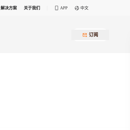
解决方案
关于我们
APP
中文
全球化物流行业 30&30 系列评选
供应商联盟
最近要召开的会议
铁路专属
为拖车、报关、仓储、金融保险、IT服务
订阅
找代理
等优质供应商，提供海量货代资源，品牌
盘，
12,000+全球货代企业聚集，智能推荐代理，
推广机会
快速满足您的需求
建议
生意交友群
荐代理，快速满足您的需求
为客户
100,000+货代同行，随时交流找客户
杰西保
本评选旨在系统梳理和表彰在全球化进程中表现卓
了保护您的资金安全，推荐您和会员间在平台内结算
越的物流企业及核心管理者
货运险
费率万2起，最低保费15元；人工1v1服务
货代责任险
信用交易备案
最低保费 2 万起，保障货代经营风险
掌握
会员计划开展信用合作时通过此链接提交信
用交易备案