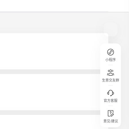
规则介绍
平台规则公开透明、处理流程一目了然，
把握自身保障的权益
小程序
生意交友群
官方客服
城市沙龙
意见/建议
行业热点 / 实战经验 / 人脉交流