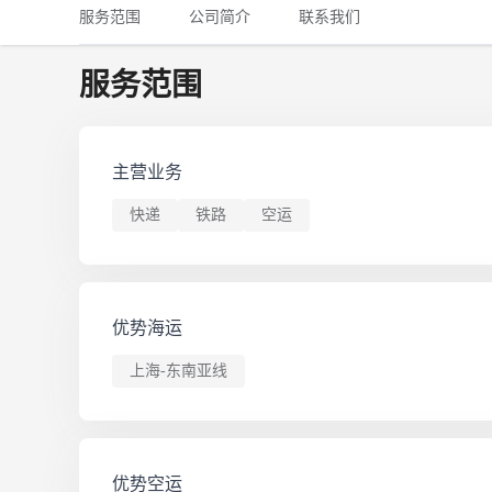
铁路
红海线
货物和货代操作风险解决方案
服务范围
公司简介
联系我们
联合参展
风险预防
更多
更多
案例分享、风控通知、避坑指南，防患于未然。
风险预防
全球合规解决方案
扩展人脉
品牌塑造
助力企业发展
案例分享
服务范围
防患于未
在线交易
API超市
主营业务
支付
行业资讯
快递
铁路
空运
国内美元
联合中国
优势海运
上海-东南亚线
商学
商家培训
平台入门 /
优势空运