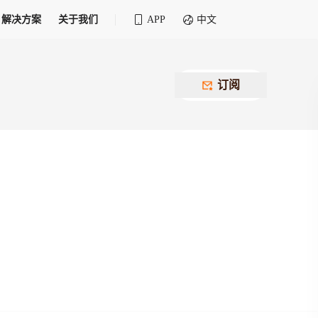
解决方案
关于我们
APP
中文
全球化物流行业 30&30 系列评选
供应商联盟
最近要召开的会议
铁路专属
为拖车、报关、仓储、金融保险、IT服务
订阅
找代理
等优质供应商，提供海量货代资源，品牌
盘，
12,000+全球货代企业聚集，智能推荐代理，
推广机会
快速满足您的需求
建议
生意交友群
荐代理，快速满足您的需求
为客户
100,000+货代同行，随时交流找客户
杰西保
本评选旨在系统梳理和表彰在全球化进程中表现卓
了保护您的资金安全，推荐您和会员间在平台内结算
越的物流企业及核心管理者
货运险
费率万2起，最低保费15元；人工1v1服务
货代责任险
信用交易备案
最低保费 2 万起，保障货代经营风险
掌握
会员计划开展信用合作时通过此链接提交信
用交易备案