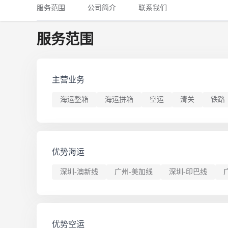
铁路
红海线
货物和货代操作风险解决方案
服务范围
公司简介
联系我们
联合参展
风险预防
更多
更多
案例分享、风控通知、避坑指南，防患于未然。
风险预防
全球合规解决方案
扩展人脉
品牌塑造
助力企业发展
案例分享
服务范围
防患于未
在线交易
API超市
主营业务
支付
行业资讯
海运整箱
海运拼箱
空运
清关
铁路
国内美元
联合中国
优势海运
深圳-澳新线
广州-美加线
深圳-印巴线
商学
商家培训
平台入门 /
优势空运