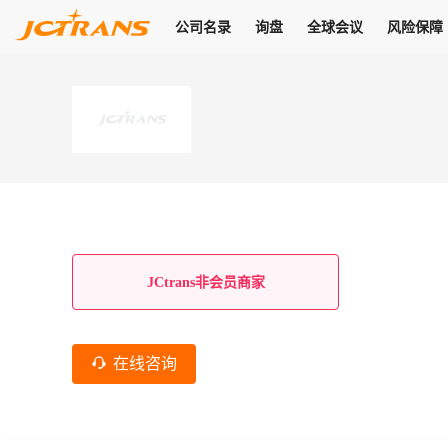
公司名录
询盘
全球会议
风险保障
商机
公司名录
询盘
全球会议
风险保障
JC Pay
关于我们
热门产品
解决方案
普货
拥有
会员合作风险保障、提供行业领先的纠纷处理方案，为你全方位
高效安全的结算服务，一年节省上万元手续费
支持查看会员列表、商铺详情、线上咨询，为您打通多种商机
物流行业最具影响力的高端会议之一
公司名录
18,000+
作风
在过去30天内，用户已发布
需求
会员体系
家，1.2万+付费会员，77万+注册用户
商机解决方案
支持查看
为您打通
关于我们
查看更多
查看更多
查看更多
线下活动
风控解决方案
查看更多
询盘大厅
航线展示
JC Ver
JC Pay
支付结算解决方案
分钟级询价、报价市场，海量优质货盘，多种业务类型，生意
航线服务
助力
助您快速
纠纷/索赔
线下活动
获取
杰西保
商学院
国内美元支付
JCtrans非会员商家
查看更多
热门业务
热门航线
联合中国银行推出，收付海运费秒到服务
合规单证
风险名单
线上申诉
俱乐部
全年大会
海运整箱
印巴线
线上黑名单全员同步预警，将风险合作拒之门外
申诉、纠纷线上
高效1对1洽谈
促进合作
拓展全球商机
风控
在线咨询
物流工具
海运拼箱
东南亚
信用交易备案
规则介绍
风险名单
区域会议
会员计划开展信用合作时通过此链接提交信用交
平台规则公开透
行业智库
空运
地中海线
线上黑名
高效1对1洽谈
区域市场洞察
精准布局目标市场
易备案
身保障的权益
将风险合