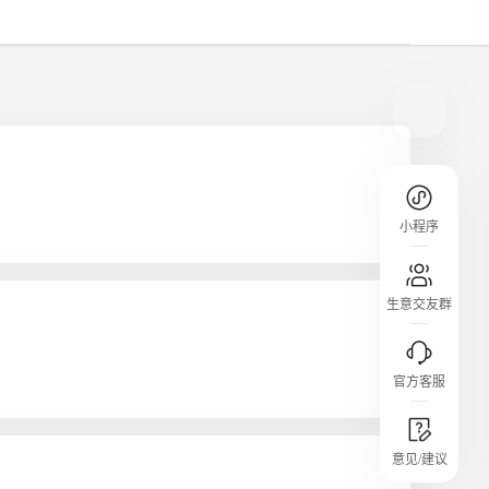
规则介绍
平台规则公开透明、处理流程一目了然，
把握自身保障的权益
小程序
生意交友群
官方客服
城市沙龙
意见/建议
行业热点 / 实战经验 / 人脉交流