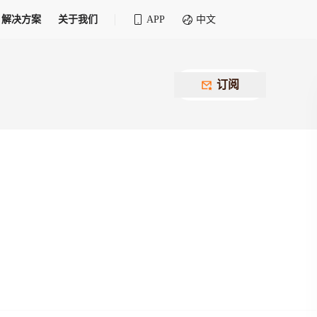
解决方案
关于我们
APP
中文
全球化物流行业 30&30 系列评选
供应商联盟
最近要召开的会议
铁路专属
为拖车、报关、仓储、金融保险、IT服务
订阅
找代理
等优质供应商，提供海量货代资源，品牌
盘，
12,000+全球货代企业聚集，智能推荐代理，
推广机会
快速满足您的需求
建议
生意交友群
荐代理，快速满足您的需求
为客户
100,000+货代同行，随时交流找客户
杰西保
本评选旨在系统梳理和表彰在全球化进程中表现卓
了保护您的资金安全，推荐您和会员间在平台内结算
越的物流企业及核心管理者
货运险
费率万2起，最低保费15元；人工1v1服务
货代责任险
信用交易备案
最低保费 2 万起，保障货代经营风险
掌握
会员计划开展信用合作时通过此链接提交信
用交易备案