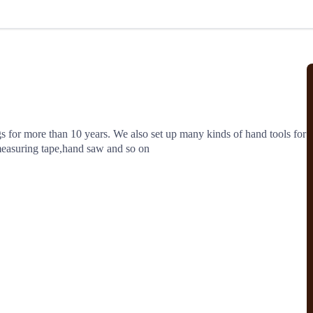
北美线
区域分享
在线课程
行业洞察
更多
风险监控
城市沙龙
、风控通知、避坑指南，
避免与暂停、黑名单会员合作，
然
实时接收会员动态
行业热点
实战经验
人脉交流
结算解决方案
 for more than 10 years. We also set up many kinds of hand tools for 
easuring tape,hand saw and so on
支付
全球会员间免费结算
银行推出，收付海运费秒到服务
无银行手续费，资金即时到账，
为了保护您的资金安全，
推荐您和会员间在平台内结算
院
JCtrans Connect+
 经营成长 / 行业知识
区域分享 / 在线课程 / 行业洞察