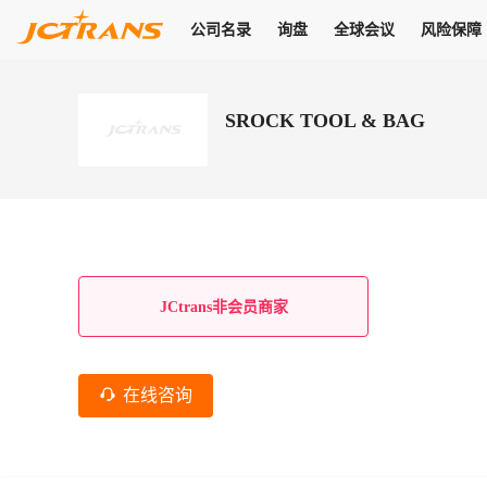
公司名录
询盘
全球会议
风险保障
商机
公司名录
询盘
全球会议
风险保障
JC Pay
关于我们
热门产品
解决方案
普货
SROCK TOOL & BAG
拥有
会员合作风险保障、提供行业领先的纠纷处理方案，为你全方位
高效安全的结算服务，一年节省上万元手续费
支持查看会员列表、商铺详情、线上咨询，为您打通多种商机
物流行业最具影响力的高端会议之一
公司名录
18,000+
作风
在过去30天内，用户已发布
需求
会员体系
家，1.2万+付费会员，77万+注册用户
商机解决方案
支持查看
为您打通
关于我们
查看更多
查看更多
查看更多
线下活动
风控解决方案
查看更多
询盘大厅
航线展示
JC Ver
JC Pay
支付结算解决方案
分钟级询价、报价市场，海量优质货盘，多种业务类型，生意
航线服务
助力
助您快速
纠纷/索赔
线下活动
获取
杰西保
商学院
国内美元支付
JCtrans非会员商家
查看更多
热门业务
热门航线
联合中国银行推出，收付海运费秒到服务
合规单证
风险名单
线上申诉
俱乐部
全年大会
海运整箱
印巴线
线上黑名单全员同步预警，将风险合作拒之门外
申诉、纠纷线上
高效1对1洽谈
促进合作
拓展全球商机
风控
在线咨询
物流工具
海运拼箱
东南亚
信用交易备案
规则介绍
风险名单
区域会议
会员计划开展信用合作时通过此链接提交信用交
平台规则公开透
行业智库
空运
地中海线
线上黑名
高效1对1洽谈
区域市场洞察
精准布局目标市场
易备案
身保障的权益
将风险合