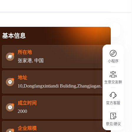
规则介绍
平台规则公开透明、处理流程一目了然，
把握自身保障的权益
基本信息
所在地
张家港, 中国
小程序
地址
生意交友群
10,Dongfangxintiandi Buliding,Zhangjiagang City Jiangsu Province,China.215600
成立时间
官方客服
2000
城市沙龙
意见/建议
行业热点 / 实战经验 / 人脉交流
企业规模