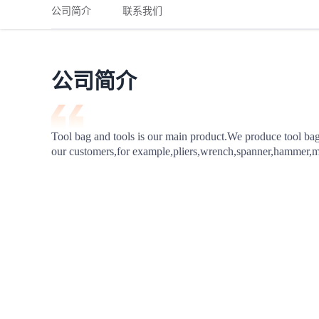
铁路
红海线
货物和货代操作风险解决方案
公司简介
联系我们
联合参展
风险预防
更多
更多
案例分享、风控通知、避坑指南，防患于未然。
风险预防
全球合规解决方案
扩展人脉
品牌塑造
助力企业发展
案例分享
防患于未
在线交易
公司简介
API超市
支付
行业资讯
Tool bag and tools is our main product.We produce tool bags
our customers,for example,pliers,wrench,spanner,hammer,m
国内美元
联合中国
商学
商家培训
平台入门 /