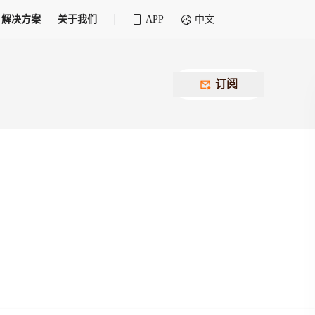
解决方案
关于我们
APP
中文
全球化物流行业 30&30 系列评选
供应商联盟
最近要召开的会议
铁路专属
为拖车、报关、仓储、金融保险、IT服务
订阅
找代理
等优质供应商，提供海量货代资源，品牌
盘，
12,000+全球货代企业聚集，智能推荐代理，
推广机会
快速满足您的需求
建议
生意交友群
荐代理，快速满足您的需求
为客户
100,000+货代同行，随时交流找客户
杰西保
本评选旨在系统梳理和表彰在全球化进程中表现卓
了保护您的资金安全，推荐您和会员间在平台内结算
越的物流企业及核心管理者
货运险
费率万2起，最低保费15元；人工1v1服务
货代责任险
信用交易备案
最低保费 2 万起，保障货代经营风险
掌握
会员计划开展信用合作时通过此链接提交信
用交易备案