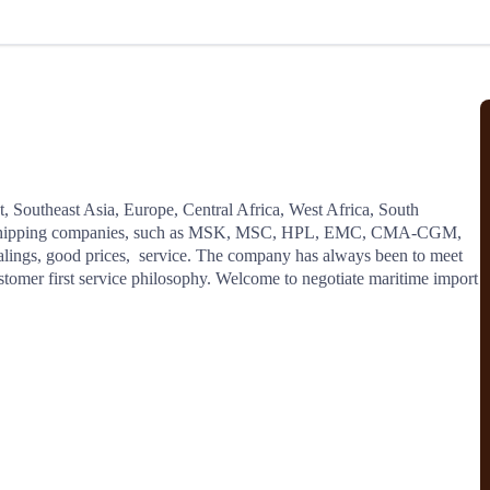
北美线
区域分享
在线课程
行业洞察
更多
风险监控
城市沙龙
、风控通知、避坑指南，
避免与暂停、黑名单会员合作，
然
实时接收会员动态
行业热点
实战经验
人脉交流
结算解决方案
 Southeast Asia, Europe, Central Africa, West Africa, South 
us shipping companies, such as MSK, MSC, HPL, EMC, CMA-CGM, 
支付
全球会员间免费结算
ings, good prices,  service. The company has always been to meet 
银行推出，收付海运费秒到服务
无银行手续费，资金即时到账，
tomer first service philosophy. Welcome to negotiate maritime import 
为了保护您的资金安全，
推荐您和会员间在平台内结算
院
JCtrans Connect+
 经营成长 / 行业知识
区域分享 / 在线课程 / 行业洞察