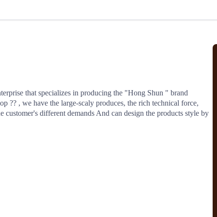
北美线
区域分享
在线课程
行业洞察
更多
风险监控
城市沙龙
、风控通知、避坑指南，
避免与暂停、黑名单会员合作，
然
实时接收会员动态
行业热点
实战经验
人脉交流
结算解决方案
nterprise that specializes in producing the "Hong Shun " brand 
p ?? , we have the large-scaly produces, the rich technical force, 
支付
全球会员间免费结算
he customer's different demands And can design the products style by 
银行推出，收付海运费秒到服务
无银行手续费，资金即时到账，
为了保护您的资金安全，
推荐您和会员间在平台内结算
院
JCtrans Connect+
 经营成长 / 行业知识
区域分享 / 在线课程 / 行业洞察