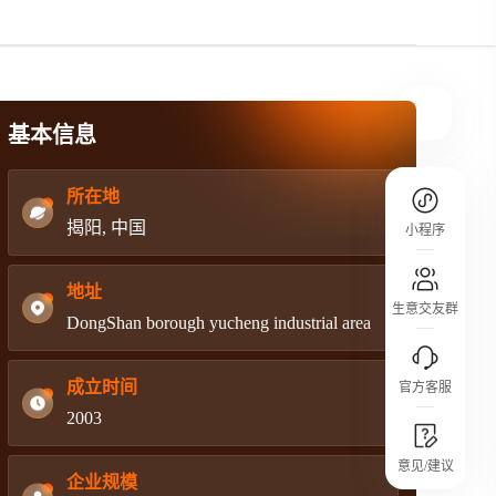
规则介绍
平台规则公开透明、处理流程一目了然，
把握自身保障的权益
基本信息
所在地
揭阳, 中国
小程序
地址
生意交友群
DongShan borough yucheng industrial area
成立时间
官方客服
2003
城市沙龙
意见/建议
行业热点 / 实战经验 / 人脉交流
企业规模