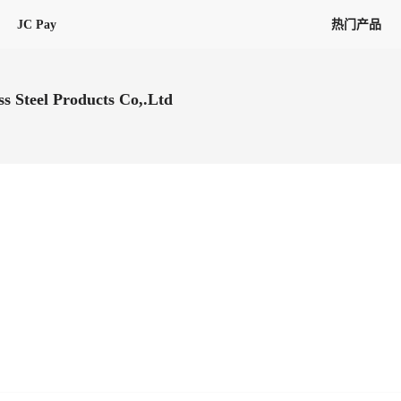
JC Pay
热门产品
解决方案
联盟
专项联盟
ss Steel Products Co,.Ltd
全球万家会员，提供最高15万美金合
提供项目货、危险品、电商货、
保驾护航
链接入口。会员资源覆盖181个国
询盘
险保障，1对1人工服务
圈层，合作商机更加精准
会员列表、商铺详情、线上咨询，
分钟级询价、报价市场，海量优质询
多种商机链接入口
多种业务类型，生意唾手可得
帮助中心
意见/
找代理
客户管理
ified
唾手可得
12,000+全球货代企业聚集，智能推
可查询、比较和询价海运航线，
一站式汇聚所有潜在商机，将访客变
会员更好展示自己的能力，建立信任
获客与曝光
在线交易
更多商业机会
商学院
全球会员间免费结算
查看更多
(海运)
热门航线(空运)
无银行手续费，资金即时到账，为
信保订单
商家培训
南亚次大陆线
受理，受理流程时时掌握
平台监管的安全交易方式，推荐首次合作使用
解决方案
平台入门
经营成长
行业知识
东南亚线
线上申诉
明、处理流程一目了然，把握自
JCtrans Connect+
中东线
单全员同步预警，
申诉、纠纷线上受理，受理流程时时
作拒之门外