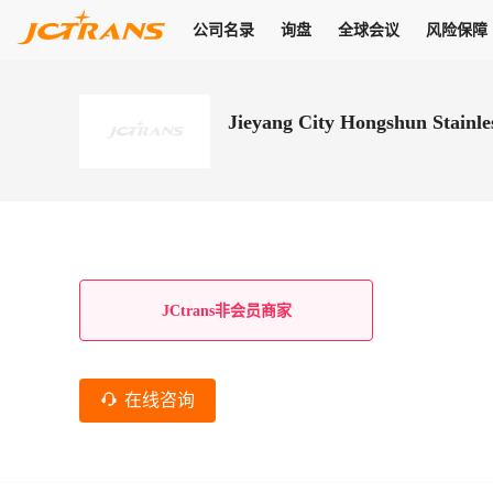
公司名录
询盘
全球会议
风险保障
商机
公司名录
询盘
全球会议
风险保障
JC Pay
关于我们
热门产品
解决方案
普货
Jieyang City Hongshun Stainle
拥有
会员合作风险保障、提供行业领先的纠纷处理方案，为你全方位
高效安全的结算服务，一年节省上万元手续费
支持查看会员列表、商铺详情、线上咨询，为您打通多种商机
物流行业最具影响力的高端会议之一
公司名录
18,000+
作风
在过去30天内，用户已发布
需求
会员体系
家，1.2万+付费会员，77万+注册用户
商机解决方案
支持查看
为您打通
关于我们
查看更多
查看更多
查看更多
线下活动
风控解决方案
查看更多
询盘大厅
航线展示
JC Ver
JC Pay
支付结算解决方案
分钟级询价、报价市场，海量优质货盘，多种业务类型，生意
航线服务
助力
助您快速
纠纷/索赔
线下活动
获取
杰西保
商学院
国内美元支付
JCtrans非会员商家
查看更多
热门业务
热门航线
联合中国银行推出，收付海运费秒到服务
合规单证
风险名单
线上申诉
俱乐部
全年大会
海运整箱
印巴线
线上黑名单全员同步预警，将风险合作拒之门外
申诉、纠纷线上
高效1对1洽谈
促进合作
拓展全球商机
风控
在线咨询
物流工具
海运拼箱
东南亚
信用交易备案
规则介绍
风险名单
区域会议
会员计划开展信用合作时通过此链接提交信用交
平台规则公开透
行业智库
空运
地中海线
线上黑名
高效1对1洽谈
区域市场洞察
精准布局目标市场
易备案
身保障的权益
将风险合