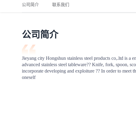
铁路
红海线
货物和货代操作风险解决方案
公司简介
联系我们
联合参展
风险预防
更多
更多
案例分享、风控通知、避坑指南，防患于未然。
风险预防
全球合规解决方案
扩展人脉
品牌塑造
助力企业发展
案例分享
防患于未
在线交易
公司简介
API超市
支付
行业资讯
Jieyang city Hongshun stainless steel products co,.ltd is a e
advanced stainless steel tableware?? Knife, fork, spoon, scoo
国内美元
incorporate developing and exploiture ?? In order to meet t
联合中国
oneself
商学
商家培训
平台入门 /