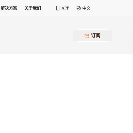
解决方案
关于我们
APP
中文
全球化物流行业 30&30 系列评选
供应商联盟
最近要召开的会议
铁路专属
为拖车、报关、仓储、金融保险、IT服务
订阅
找代理
等优质供应商，提供海量货代资源，品牌
盘，
12,000+全球货代企业聚集，智能推荐代理，
推广机会
快速满足您的需求
建议
生意交友群
荐代理，快速满足您的需求
为客户
100,000+货代同行，随时交流找客户
杰西保
本评选旨在系统梳理和表彰在全球化进程中表现卓
了保护您的资金安全，推荐您和会员间在平台内结算
越的物流企业及核心管理者
货运险
费率万2起，最低保费15元；人工1v1服务
货代责任险
信用交易备案
最低保费 2 万起，保障货代经营风险
掌握
会员计划开展信用合作时通过此链接提交信
用交易备案