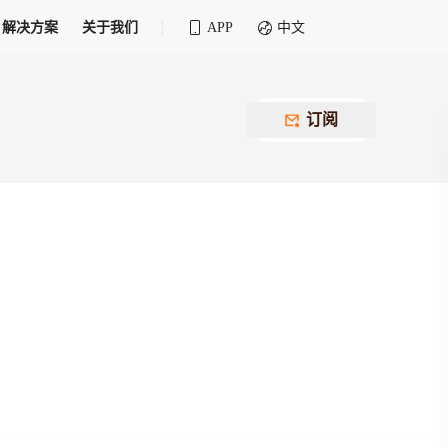
解决方案
关于我们
APP
中文
全球化物流行业 30&30 系列评选
供应商联盟
最近要召开的会议
铁路专属
为拖车、报关、仓储、金融保险、IT服务
订阅
找代理
等优质供应商，提供海量货代资源，品牌
盘，
12,000+全球货代企业聚集，智能推荐代理，
推广机会
快速满足您的需求
建议
生意交友群
荐代理，快速满足您的需求
为客户
100,000+货代同行，随时交流找客户
杰西保
本评选旨在系统梳理和表彰在全球化进程中表现卓
了保护您的资金安全，推荐您和会员间在平台内结算
越的物流企业及核心管理者
货运险
费率万2起，最低保费15元；人工1v1服务
货代责任险
信用交易备案
最低保费 2 万起，保障货代经营风险
掌握
会员计划开展信用合作时通过此链接提交信
用交易备案