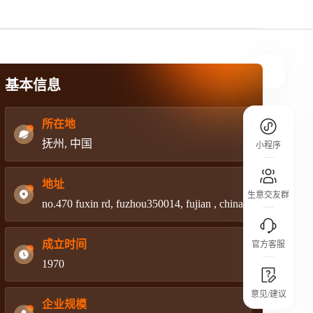
规则介绍
平台规则公开透明、处理流程一目了然，
把握自身保障的权益
基本信息
所在地
抚州, 中国
小程序
地址
生意交友群
no.470 fuxin rd, fuzhou350014, fujian , china
成立时间
官方客服
1970
城市沙龙
意见/建议
行业热点 / 实战经验 / 人脉交流
企业规模