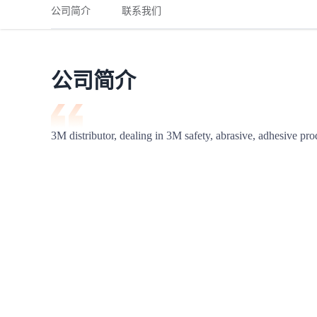
铁路
红海线
货物和货代操作风险解决方案
公司简介
联系我们
联合参展
风险预防
更多
更多
案例分享、风控通知、避坑指南，防患于未然。
风险预防
全球合规解决方案
扩展人脉
品牌塑造
助力企业发展
案例分享
防患于未
在线交易
公司简介
API超市
支付
行业资讯
3M distributor, dealing in 3M safety, abrasive, adhesive pro
国内美元
联合中国
商学
商家培训
平台入门 /