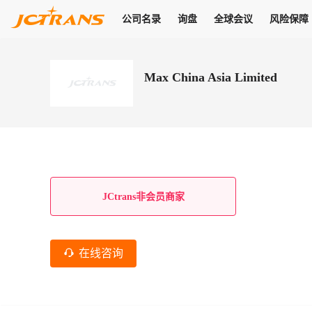
公司名录
询盘
全球会议
风险保障
商机
公司名录
询盘
全球会议
风险保障
JC Pay
关于我们
热门产品
解决方案
普货
Max China Asia Limited
拥有
会员合作风险保障、提供行业领先的纠纷处理方案，为你全方位
高效安全的结算服务，一年节省上万元手续费
支持查看会员列表、商铺详情、线上咨询，为您打通多种商机
物流行业最具影响力的高端会议之一
公司名录
18,000+
作风
在过去30天内，用户已发布
需求
会员体系
家，1.2万+付费会员，77万+注册用户
商机解决方案
支持查看
为您打通
关于我们
查看更多
查看更多
查看更多
线下活动
风控解决方案
查看更多
询盘大厅
航线展示
JC Ver
JC Pay
支付结算解决方案
分钟级询价、报价市场，海量优质货盘，多种业务类型，生意
航线服务
助力
助您快速
纠纷/索赔
线下活动
获取
杰西保
商学院
国内美元支付
JCtrans非会员商家
查看更多
热门业务
热门航线
联合中国银行推出，收付海运费秒到服务
合规单证
风险名单
线上申诉
俱乐部
全年大会
海运整箱
印巴线
线上黑名单全员同步预警，将风险合作拒之门外
申诉、纠纷线上
高效1对1洽谈
促进合作
拓展全球商机
风控
在线咨询
物流工具
海运拼箱
东南亚
信用交易备案
规则介绍
风险名单
区域会议
会员计划开展信用合作时通过此链接提交信用交
平台规则公开透
行业智库
空运
地中海线
线上黑名
高效1对1洽谈
区域市场洞察
精准布局目标市场
易备案
身保障的权益
将风险合