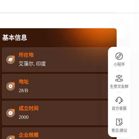
规则介绍
平台规则公开透明、处理流程一目了然，
把握自身保障的权益
基本信息
所在地
艾藻尔, 印度
小程序
地址
生意交友群
28/B
成立时间
官方客服
2000
城市沙龙
意见/建议
行业热点 / 实战经验 / 人脉交流
企业规模