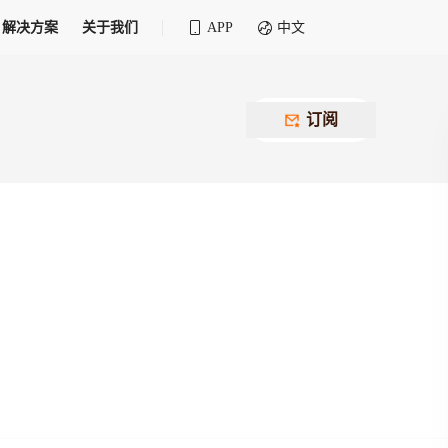
解决方案
关于我们
APP
中文
全球化物流行业 30&30 系列评选
供应商联盟
最近要召开的会议
铁路专属
为拖车、报关、仓储、金融保险、IT服务
订阅
找代理
等优质供应商，提供海量货代资源，品牌
盘，
12,000+全球货代企业聚集，智能推荐代理，
推广机会
快速满足您的需求
建议
生意交友群
荐代理，快速满足您的需求
为客户
100,000+货代同行，随时交流找客户
杰西保
本评选旨在系统梳理和表彰在全球化进程中表现卓
了保护您的资金安全，推荐您和会员间在平台内结算
越的物流企业及核心管理者
货运险
费率万2起，最低保费15元；人工1v1服务
货代责任险
信用交易备案
最低保费 2 万起，保障货代经营风险
掌握
会员计划开展信用合作时通过此链接提交信
用交易备案