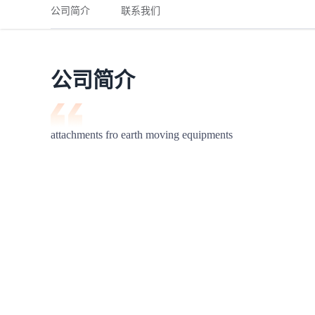
铁路
红海线
货物和货代操作风险解决方案
公司简介
联系我们
联合参展
风险预防
更多
更多
案例分享、风控通知、避坑指南，防患于未然。
风险预防
全球合规解决方案
扩展人脉
品牌塑造
助力企业发展
案例分享
防患于未
在线交易
公司简介
API超市
支付
行业资讯
attachments fro earth moving equipments
国内美元
联合中国
商学
商家培训
平台入门 /