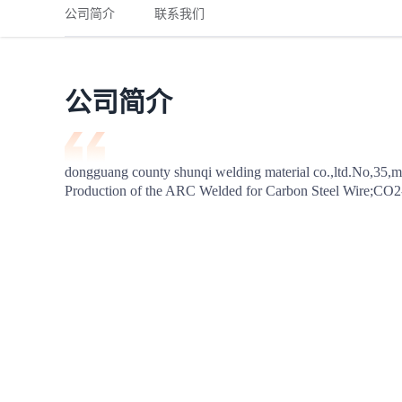
铁路
红海线
货物和货代操作风险解决方案
公司简介
联系我们
联合参展
风险预防
更多
更多
案例分享、风控通知、避坑指南，防患于未然。
风险预防
全球合规解决方案
扩展人脉
品牌塑造
助力企业发展
案例分享
防患于未
在线交易
公司简介
API超市
支付
行业资讯
dongguang county shunqi welding material co.,ltd.No,35,
Production of the ARC Welded for Carbon Steel Wire;CO2-P
国内美元
联合中国
商学
商家培训
平台入门 /