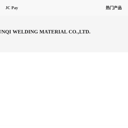
JC Pay
热门产品
解决方案
联盟
专项联盟
QI WELDING MATERIAL CO.,LTD.
全球万家会员，提供最高15万美金合
提供项目货、危险品、电商货、
保驾护航
链接入口。会员资源覆盖181个国
询盘
险保障，1对1人工服务
圈层，合作商机更加精准
会员列表、商铺详情、线上咨询，
分钟级询价、报价市场，海量优质询
多种商机链接入口
多种业务类型，生意唾手可得
帮助中心
意见/
找代理
客户管理
ified
唾手可得
12,000+全球货代企业聚集，智能推
可查询、比较和询价海运航线，
一站式汇聚所有潜在商机，将访客变
会员更好展示自己的能力，建立信任
获客与曝光
在线交易
更多商业机会
商学院
全球会员间免费结算
查看更多
(海运)
热门航线(空运)
无银行手续费，资金即时到账，为
信保订单
商家培训
南亚次大陆线
受理，受理流程时时掌握
平台监管的安全交易方式，推荐首次合作使用
解决方案
平台入门
经营成长
行业知识
东南亚线
线上申诉
明、处理流程一目了然，把握自
JCtrans Connect+
中东线
单全员同步预警，
申诉、纠纷线上受理，受理流程时时
作拒之门外