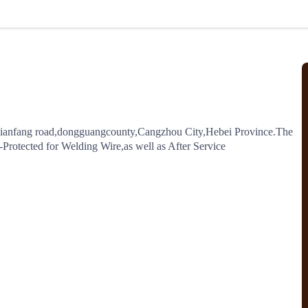
北美线
区域分享
在线课程
行业洞察
更多
风险监控
城市沙龙
、风控通知、避坑指南，
避免与暂停、黑名单会员合作，
然
实时接收会员动态
行业热点
实战经验
人脉交流
结算解决方案
mianfang road,dongguangcounty,Cangzhou City,Hebei Province.The 
rotected for Welding Wire,as well as After Service
支付
全球会员间免费结算
银行推出，收付海运费秒到服务
无银行手续费，资金即时到账，
为了保护您的资金安全，
推荐您和会员间在平台内结算
院
JCtrans Connect+
 经营成长 / 行业知识
区域分享 / 在线课程 / 行业洞察