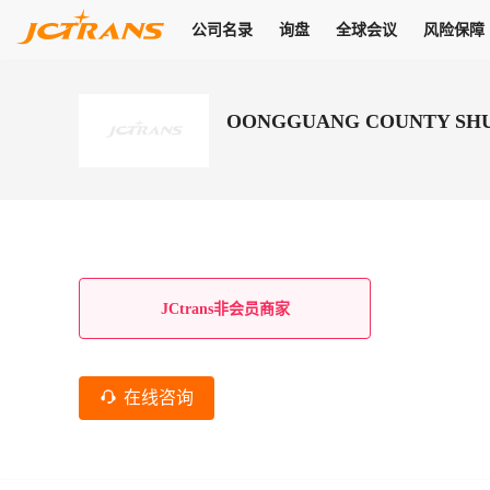
公司名录
询盘
全球会议
风险保障
商机
公司名录
询盘
全球会议
风险保障
JC Pay
关于我们
热门产品
解决方案
普货
OONGGUANG COUNTY SHUN
拥有
会员合作风险保障、提供行业领先的纠纷处理方案，为你全方位
高效安全的结算服务，一年节省上万元手续费
支持查看会员列表、商铺详情、线上咨询，为您打通多种商机
物流行业最具影响力的高端会议之一
公司名录
18,000+
作风
在过去30天内，用户已发布
需求
会员体系
家，1.2万+付费会员，77万+注册用户
商机解决方案
支持查看
为您打通
关于我们
查看更多
查看更多
查看更多
线下活动
风控解决方案
查看更多
询盘大厅
航线展示
JC Ver
JC Pay
支付结算解决方案
分钟级询价、报价市场，海量优质货盘，多种业务类型，生意
航线服务
助力
助您快速
纠纷/索赔
线下活动
获取
杰西保
商学院
国内美元支付
JCtrans非会员商家
查看更多
热门业务
热门航线
联合中国银行推出，收付海运费秒到服务
合规单证
风险名单
线上申诉
俱乐部
全年大会
海运整箱
印巴线
线上黑名单全员同步预警，将风险合作拒之门外
申诉、纠纷线上
高效1对1洽谈
促进合作
拓展全球商机
风控
在线咨询
物流工具
海运拼箱
东南亚
信用交易备案
规则介绍
风险名单
区域会议
会员计划开展信用合作时通过此链接提交信用交
平台规则公开透
行业智库
空运
地中海线
线上黑名
高效1对1洽谈
区域市场洞察
精准布局目标市场
易备案
身保障的权益
将风险合