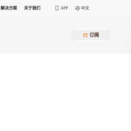
解决方案
关于我们
APP
中文
全球化物流行业 30&30 系列评选
供应商联盟
最近要召开的会议
铁路专属
为拖车、报关、仓储、金融保险、IT服务
订阅
找代理
等优质供应商，提供海量货代资源，品牌
盘，
12,000+全球货代企业聚集，智能推荐代理，
推广机会
快速满足您的需求
建议
生意交友群
荐代理，快速满足您的需求
为客户
100,000+货代同行，随时交流找客户
杰西保
本评选旨在系统梳理和表彰在全球化进程中表现卓
了保护您的资金安全，推荐您和会员间在平台内结算
越的物流企业及核心管理者
货运险
费率万2起，最低保费15元；人工1v1服务
货代责任险
信用交易备案
最低保费 2 万起，保障货代经营风险
掌握
会员计划开展信用合作时通过此链接提交信
用交易备案