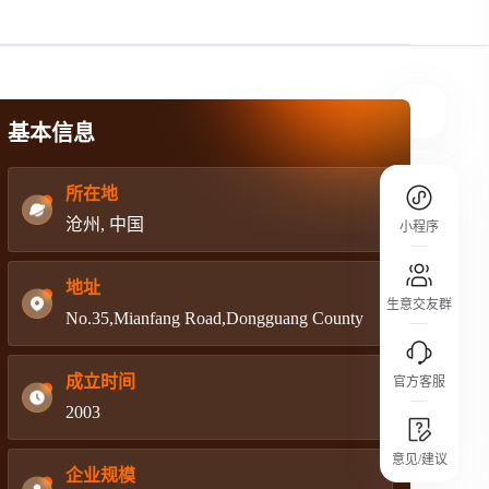
规则介绍
平台规则公开透明、处理流程一目了然，
把握自身保障的权益
基本信息
所在地
沧州, 中国
小程序
地址
生意交友群
No.35,Mianfang Road,Dongguang County
成立时间
官方客服
2003
城市沙龙
意见/建议
行业热点 / 实战经验 / 人脉交流
企业规模