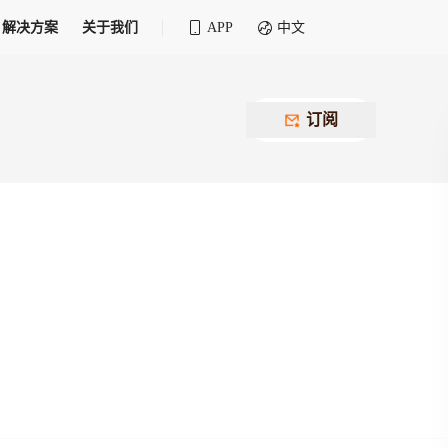
解决方案
关于我们
APP
中文
全球化物流行业 30&30 系列评选
供应商联盟
最近要召开的会议
铁路专属
为拖车、报关、仓储、金融保险、IT服务
订阅
找代理
等优质供应商，提供海量货代资源，品牌
盘，
12,000+全球货代企业聚集，智能推荐代理，
推广机会
快速满足您的需求
建议
生意交友群
荐代理，快速满足您的需求
为客户
100,000+货代同行，随时交流找客户
杰西保
本评选旨在系统梳理和表彰在全球化进程中表现卓
了保护您的资金安全，推荐您和会员间在平台内结算
越的物流企业及核心管理者
货运险
费率万2起，最低保费15元；人工1v1服务
货代责任险
信用交易备案
最低保费 2 万起，保障货代经营风险
掌握
会员计划开展信用合作时通过此链接提交信
用交易备案