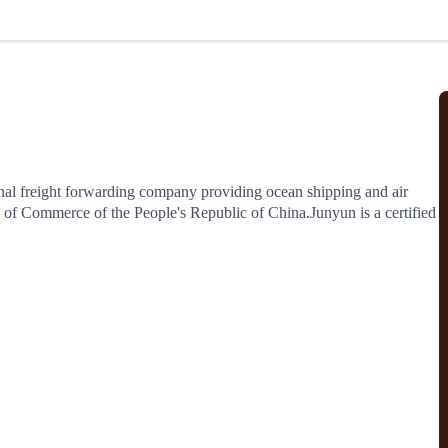
北美线
区域分享
在线课程
行业洞察
更多
风险监控
城市沙龙
、风控通知、避坑指南，
避免与暂停、黑名单会员合作，
然
实时接收会员动态
行业热点
实战经验
人脉交流
结算解决方案
ional freight forwarding company providing ocean shipping and air 
y of Commerce of the People's Republic of China.Junyun is a certified 
支付
全球会员间免费结算
银行推出，收付海运费秒到服务
无银行手续费，资金即时到账，
为了保护您的资金安全，
推荐您和会员间在平台内结算
院
JCtrans Connect+
 经营成长 / 行业知识
区域分享 / 在线课程 / 行业洞察