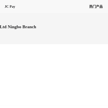
JC Pay
热门产品
解决方案
联盟
专项联盟
 Ltd Ningbo Branch
全球万家会员，提供最高15万美金合
提供项目货、危险品、电商货、
保驾护航
链接入口。会员资源覆盖181个国
询盘
险保障，1对1人工服务
圈层，合作商机更加精准
会员列表、商铺详情、线上咨询，
分钟级询价、报价市场，海量优质询
多种商机链接入口
多种业务类型，生意唾手可得
帮助中心
意见/
找代理
客户管理
ified
唾手可得
12,000+全球货代企业聚集，智能推
可查询、比较和询价海运航线，
一站式汇聚所有潜在商机，将访客变
会员更好展示自己的能力，建立信任
获客与曝光
在线交易
更多商业机会
商学院
全球会员间免费结算
查看更多
(海运)
热门航线(空运)
无银行手续费，资金即时到账，为
信保订单
商家培训
南亚次大陆线
受理，受理流程时时掌握
平台监管的安全交易方式，推荐首次合作使用
解决方案
平台入门
经营成长
行业知识
东南亚线
线上申诉
明、处理流程一目了然，把握自
JCtrans Connect+
中东线
单全员同步预警，
申诉、纠纷线上受理，受理流程时时
作拒之门外