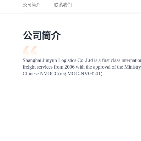
铁路
红海线
货物和货代操作风险解决方案
公司简介
联系我们
联合参展
风险预防
更多
更多
案例分享、风控通知、避坑指南，防患于未然。
风险预防
全球合规解决方案
扩展人脉
品牌塑造
助力企业发展
案例分享
防患于未
在线交易
公司简介
API超市
支付
行业资讯
Shanghai Junyun Logistics Co.,Ltd is a first class internat
freight services from 2006 with the approval of the Ministr
国内美元
Chinese NVOCC(reg.MOC-NV03501).
联合中国
商学
商家培训
平台入门 /