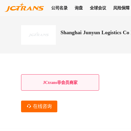
公司名录
询盘
全球会议
风险保障
商机
公司名录
询盘
全球会议
风险保障
JC Pay
关于我们
热门产品
解决方案
普货
Shanghai Junyun Logistics Co
拥有
会员合作风险保障、提供行业领先的纠纷处理方案，为你全方位
高效安全的结算服务，一年节省上万元手续费
支持查看会员列表、商铺详情、线上咨询，为您打通多种商机
物流行业最具影响力的高端会议之一
公司名录
18,000+
作风
在过去30天内，用户已发布
需求
会员体系
家，1.2万+付费会员，77万+注册用户
商机解决方案
支持查看
为您打通
关于我们
查看更多
查看更多
查看更多
线下活动
风控解决方案
查看更多
询盘大厅
航线展示
JC Ver
JC Pay
支付结算解决方案
分钟级询价、报价市场，海量优质货盘，多种业务类型，生意
航线服务
助力
助您快速
纠纷/索赔
线下活动
获取
杰西保
商学院
国内美元支付
JCtrans非会员商家
查看更多
热门业务
热门航线
联合中国银行推出，收付海运费秒到服务
合规单证
风险名单
线上申诉
俱乐部
全年大会
海运整箱
印巴线
线上黑名单全员同步预警，将风险合作拒之门外
申诉、纠纷线上
高效1对1洽谈
促进合作
拓展全球商机
风控
在线咨询
物流工具
海运拼箱
东南亚
信用交易备案
规则介绍
风险名单
区域会议
会员计划开展信用合作时通过此链接提交信用交
平台规则公开透
行业智库
空运
地中海线
线上黑名
高效1对1洽谈
区域市场洞察
精准布局目标市场
易备案
身保障的权益
将风险合