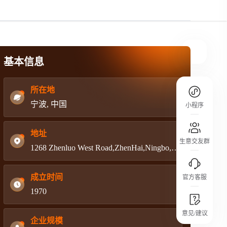
规则介绍
平台规则公开透明、处理流程一目了然，
把握自身保障的权益
基本信息
所在地
宁波, 中国
小程序
地址
生意交友群
1268 Zhenluo West Road,ZhenHai,Ningbo,Zhejiang
成立时间
官方客服
1970
城市沙龙
意见/建议
行业热点 / 实战经验 / 人脉交流
企业规模