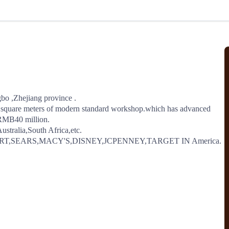
北美线
区域分享
在线课程
行业洞察
更多
风险监控
城市沙龙
、风控通知、避坑指南，
避免与暂停、黑名单会员合作，
然
实时接收会员动态
行业热点
实战经验
人脉交流
结算解决方案
o ,Zhejiang province .

square meters of modern standard workshop.which has advanced 
支付
全球会员间免费结算
 RMB40 million.

银行推出，收付海运费秒到服务
无银行手续费，资金即时到账，
tralia,South Africa,etc.

为了保护您的资金安全，
推荐您和会员间在平台内结算
-MART,SEARS,MACY'S,DISNEY,JCPENNEY,TARGET IN America.
院
JCtrans Connect+
 经营成长 / 行业知识
区域分享 / 在线课程 / 行业洞察