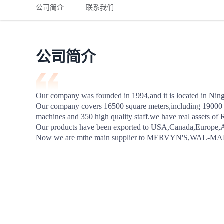
铁路
红海线
货物和货代操作风险解决方案
公司简介
联系我们
联合参展
风险预防
更多
更多
案例分享、风控通知、避坑指南，防患于未然。
风险预防
全球合规解决方案
扩展人脉
品牌塑造
助力企业发展
案例分享
防患于未
在线交易
公司简介
API超市
支付
行业资讯
Our company was founded in 1994,and it is located in Ningb
Our company covers 16500 square meters,including 19000 
国内美元
machines and 350 high quality staff.we have real assets of
联合中国
Our products have been exported to USA,Canada,Europe,Aus
Now we are mthe main supplier to MERVYN'S,WAL
商学
商家培训
平台入门 /