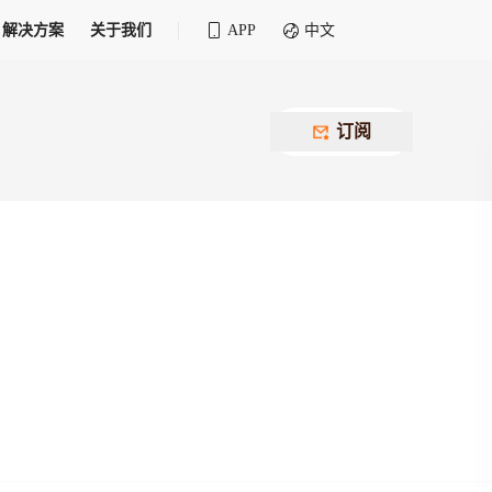
解决方案
关于我们
APP
中文
全球化物流行业 30&30 系列评选
供应商联盟
最近要召开的会议
铁路专属
为拖车、报关、仓储、金融保险、IT服务
订阅
找代理
等优质供应商，提供海量货代资源，品牌
盘，
12,000+全球货代企业聚集，智能推荐代理，
推广机会
快速满足您的需求
建议
生意交友群
荐代理，快速满足您的需求
为客户
100,000+货代同行，随时交流找客户
杰西保
本评选旨在系统梳理和表彰在全球化进程中表现卓
了保护您的资金安全，推荐您和会员间在平台内结算
越的物流企业及核心管理者
货运险
费率万2起，最低保费15元；人工1v1服务
货代责任险
信用交易备案
最低保费 2 万起，保障货代经营风险
掌握
会员计划开展信用合作时通过此链接提交信
用交易备案