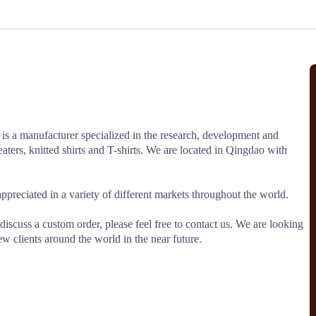
北美线
区域分享
在线课程
行业洞察
更多
风险监控
城市沙龙
、风控通知、避坑指南，
避免与暂停、黑名单会员合作，
然
实时接收会员动态
行业热点
实战经验
人脉交流
结算解决方案
s a manufacturer specialized in the research, development and 
ers, knitted shirts and T-shirts. We are located in Qingdao with 
支付
全球会员间免费结算
银行推出，收付海运费秒到服务
无银行手续费，资金即时到账，
为了保护您的资金安全，
推荐您和会员间在平台内结算
ppreciated in a variety of different markets throughout the world. 

discuss a custom order, please feel free to contact us. We are looking 
w clients around the world in the near future.
院
JCtrans Connect+
 经营成长 / 行业知识
区域分享 / 在线课程 / 行业洞察