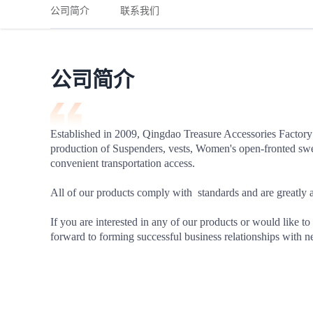
铁路
红海线
货物和货代操作风险解决方案
公司简介
联系我们
联合参展
风险预防
更多
更多
案例分享、风控通知、避坑指南，防患于未然。
风险预防
全球合规解决方案
扩展人脉
品牌塑造
助力企业发展
案例分享
防患于未
在线交易
公司简介
API超市
支付
行业资讯
Established in 2009, Qingdao Treasure Accessories Factory i
production of Suspenders, vests, Women's open-fronted sweat
国内美元
convenient transportation access. 

联合中国
All of our products comply with  standards and are greatly a
If you are interested in any of our products or would like to 
forward to forming successful business relationships with ne
商学
商家培训
平台入门 /