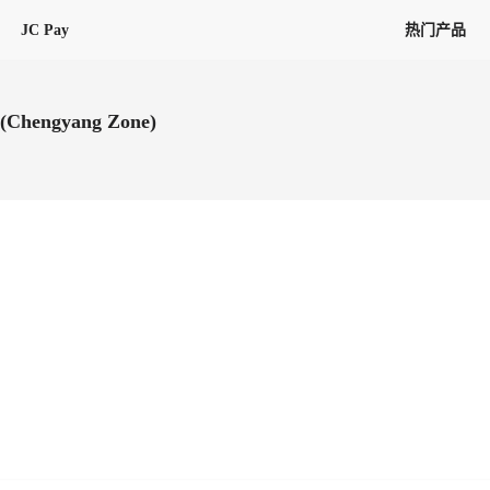
JC Pay
热门产品
解决方案
联盟
专项联盟
y(Chengyang Zone)
全球万家会员，提供最高15万美金合
提供项目货、危险品、电商货、
保驾护航
链接入口。会员资源覆盖181个国
询盘
险保障，1对1人工服务
圈层，合作商机更加精准
会员列表、商铺详情、线上咨询，
分钟级询价、报价市场，海量优质询
多种商机链接入口
多种业务类型，生意唾手可得
帮助中心
意见/
找代理
客户管理
ified
唾手可得
12,000+全球货代企业聚集，智能推
可查询、比较和询价海运航线，
一站式汇聚所有潜在商机，将访客变
会员更好展示自己的能力，建立信任
获客与曝光
在线交易
更多商业机会
商学院
全球会员间免费结算
查看更多
(海运)
热门航线(空运)
无银行手续费，资金即时到账，为
信保订单
商家培训
南亚次大陆线
受理，受理流程时时掌握
平台监管的安全交易方式，推荐首次合作使用
解决方案
平台入门
经营成长
行业知识
东南亚线
线上申诉
明、处理流程一目了然，把握自
JCtrans Connect+
中东线
单全员同步预警，
申诉、纠纷线上受理，受理流程时时
作拒之门外