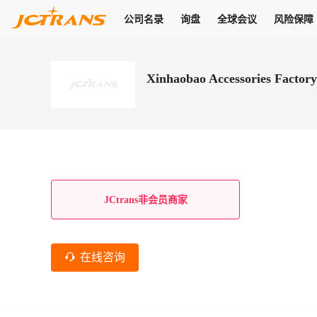
公司名录
询盘
全球会议
风险保障
商机
公司名录
询盘
全球会议
风险保障
JC Pay
关于我们
热门产品
解决方案
普货
Xinhaobao Accessories Factor
拥有
会员合作风险保障、提供行业领先的纠纷处理方案，为你全方位
高效安全的结算服务，一年节省上万元手续费
支持查看会员列表、商铺详情、线上咨询，为您打通多种商机
物流行业最具影响力的高端会议之一
公司名录
18,000+
作风
在过去30天内，用户已发布
需求
会员体系
家，1.2万+付费会员，77万+注册用户
商机解决方案
支持查看
为您打通
关于我们
查看更多
查看更多
查看更多
线下活动
风控解决方案
查看更多
询盘大厅
航线展示
JC Ver
JC Pay
支付结算解决方案
分钟级询价、报价市场，海量优质货盘，多种业务类型，生意
航线服务
助力
助您快速
纠纷/索赔
线下活动
获取
杰西保
商学院
国内美元支付
JCtrans非会员商家
查看更多
热门业务
热门航线
联合中国银行推出，收付海运费秒到服务
合规单证
风险名单
线上申诉
俱乐部
全年大会
海运整箱
印巴线
线上黑名单全员同步预警，将风险合作拒之门外
申诉、纠纷线上
高效1对1洽谈
促进合作
拓展全球商机
风控
在线咨询
物流工具
海运拼箱
东南亚
信用交易备案
规则介绍
风险名单
区域会议
会员计划开展信用合作时通过此链接提交信用交
平台规则公开透
行业智库
空运
地中海线
线上黑名
高效1对1洽谈
区域市场洞察
精准布局目标市场
易备案
身保障的权益
将风险合