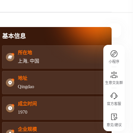
规则介绍
平台规则公开透明、处理流程一目了然，
把握自身保障的权益
基本信息
所在地
上海, 中国
小程序
地址
生意交友群
Qingdao
成立时间
官方客服
1970
城市沙龙
意见/建议
行业热点 / 实战经验 / 人脉交流
企业规模