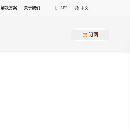
解决方案
关于我们
APP
中文
全球化物流行业 30&30 系列评选
供应商联盟
最近要召开的会议
铁路专属
为拖车、报关、仓储、金融保险、IT服务
订阅
找代理
等优质供应商，提供海量货代资源，品牌
盘，
12,000+全球货代企业聚集，智能推荐代理，
推广机会
快速满足您的需求
建议
生意交友群
荐代理，快速满足您的需求
为客户
100,000+货代同行，随时交流找客户
杰西保
本评选旨在系统梳理和表彰在全球化进程中表现卓
了保护您的资金安全，推荐您和会员间在平台内结算
越的物流企业及核心管理者
货运险
费率万2起，最低保费15元；人工1v1服务
货代责任险
信用交易备案
最低保费 2 万起，保障货代经营风险
掌握
会员计划开展信用合作时通过此链接提交信
用交易备案