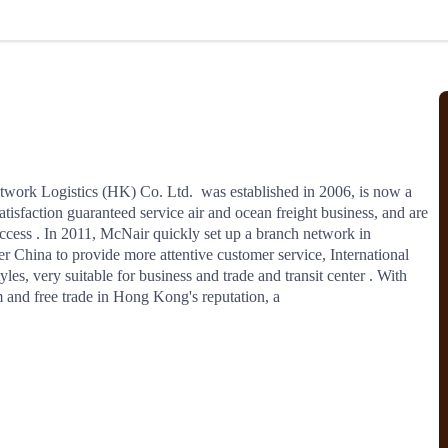
北美线
区域分享
在线课程
行业洞察
更多
风险监控
城市沙龙
、风控通知、避坑指南，
避免与暂停、黑名单会员合作，
然
实时接收会员动态
行业热点
实战经验
人脉交流
结算解决方案
work Logistics (HK) Co. Ltd.  was established in 2006, is now a 
isfaction guaranteed service air and ocean freight business, and are 
支付
全球会员间免费结算
ccess . In 2011, McNair quickly set up a branch network in 
银行推出，收付海运费秒到服务
无银行手续费，资金即时到账，
 China to provide more attentive customer service, International 
为了保护您的资金安全，
推荐您和会员间在平台内结算
, very suitable for business and trade and transit center . With 
m and free trade in Hong Kong's reputation, a
院
JCtrans Connect+
 经营成长 / 行业知识
区域分享 / 在线课程 / 行业洞察