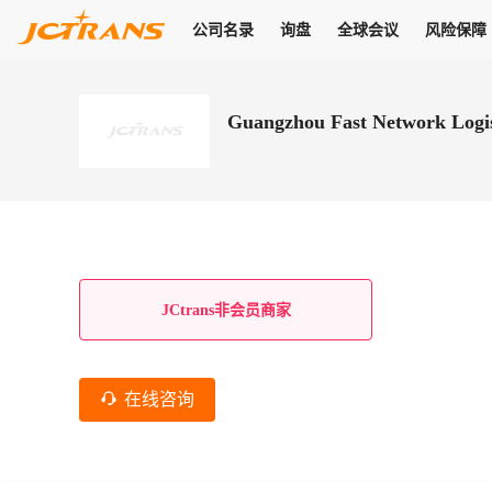
公司名录
询盘
全球会议
风险保障
商机
公司名录
询盘
全球会议
风险保障
JC Pay
关于我们
热门产品
解决方案
普货
Guangzhou Fast Network Logi
拥有
会员合作风险保障、提供行业领先的纠纷处理方案，为你全方位
高效安全的结算服务，一年节省上万元手续费
支持查看会员列表、商铺详情、线上咨询，为您打通多种商机
物流行业最具影响力的高端会议之一
公司名录
18,000+
作风
在过去30天内，用户已发布
需求
会员体系
家，1.2万+付费会员，77万+注册用户
商机解决方案
支持查看
为您打通
关于我们
查看更多
查看更多
查看更多
线下活动
风控解决方案
查看更多
询盘大厅
航线展示
JC Ver
JC Pay
支付结算解决方案
分钟级询价、报价市场，海量优质货盘，多种业务类型，生意
航线服务
助力
助您快速
纠纷/索赔
线下活动
获取
杰西保
商学院
国内美元支付
JCtrans非会员商家
查看更多
热门业务
热门航线
联合中国银行推出，收付海运费秒到服务
合规单证
风险名单
线上申诉
俱乐部
全年大会
海运整箱
印巴线
线上黑名单全员同步预警，将风险合作拒之门外
申诉、纠纷线上
高效1对1洽谈
促进合作
拓展全球商机
风控
在线咨询
物流工具
海运拼箱
东南亚
信用交易备案
规则介绍
风险名单
区域会议
会员计划开展信用合作时通过此链接提交信用交
平台规则公开透
行业智库
空运
地中海线
线上黑名
高效1对1洽谈
区域市场洞察
精准布局目标市场
易备案
身保障的权益
将风险合