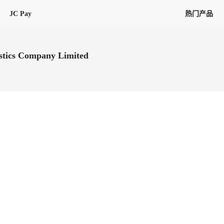
JC Pay
热门产品
解决方案
联盟
专项联盟
stics Company Limited
全球万家会员，提供最高15万美金合
提供项目货、危险品、电商货、
保驾护航
链接入口。会员资源覆盖181个国
询盘
险保障，1对1人工服务
圈层，合作商机更加精准
会员列表、商铺详情、线上咨询，
分钟级询价、报价市场，海量优质询
多种商机链接入口
多种业务类型，生意唾手可得
帮助中心
意见/
找代理
客户管理
ified
唾手可得
12,000+全球货代企业聚集，智能推
可查询、比较和询价海运航线，
一站式汇聚所有潜在商机，将访客变
会员更好展示自己的能力，建立信任
获客与曝光
在线交易
更多商业机会
商学院
全球会员间免费结算
查看更多
(海运)
热门航线(空运)
无银行手续费，资金即时到账，为
信保订单
商家培训
南亚次大陆线
受理，受理流程时时掌握
平台监管的安全交易方式，推荐首次合作使用
解决方案
平台入门
经营成长
行业知识
东南亚线
线上申诉
明、处理流程一目了然，把握自
JCtrans Connect+
中东线
单全员同步预警，
申诉、纠纷线上受理，受理流程时时
作拒之门外