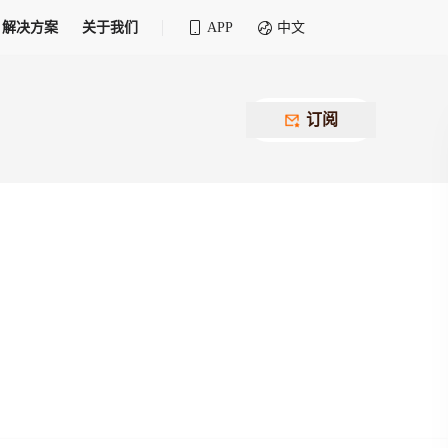
解决方案
关于我们
APP
中文
全球化物流行业 30&30 系列评选
供应商联盟
最近要召开的会议
铁路专属
为拖车、报关、仓储、金融保险、IT服务
订阅
找代理
等优质供应商，提供海量货代资源，品牌
盘，
12,000+全球货代企业聚集，智能推荐代理，
推广机会
快速满足您的需求
建议
生意交友群
荐代理，快速满足您的需求
为客户
100,000+货代同行，随时交流找客户
杰西保
本评选旨在系统梳理和表彰在全球化进程中表现卓
了保护您的资金安全，推荐您和会员间在平台内结算
越的物流企业及核心管理者
货运险
费率万2起，最低保费15元；人工1v1服务
货代责任险
信用交易备案
最低保费 2 万起，保障货代经营风险
掌握
会员计划开展信用合作时通过此链接提交信
用交易备案