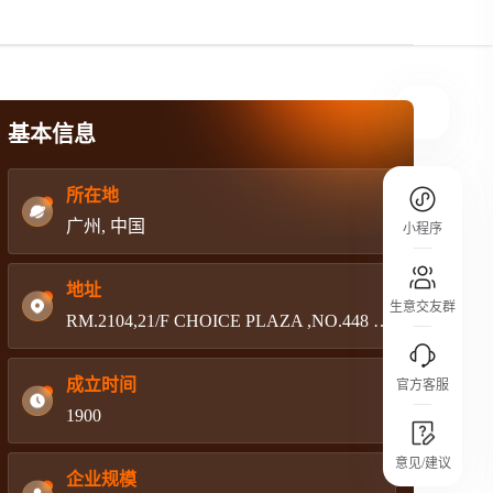
规则介绍
平台规则公开透明、处理流程一目了然，
把握自身保障的权益
基本信息
所在地
广州, 中国
小程序
地址
生意交友群
RM.2104,21/F CHOICE PLAZA ,NO.448 GUANGZHOU AVENUE SOUTH,HOICHUE DISTRICT,GUANGZHOU
成立时间
官方客服
1900
城市沙龙
意见/建议
行业热点 / 实战经验 / 人脉交流
企业规模