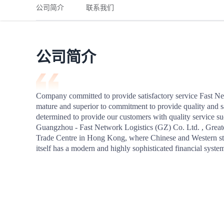
铁路
红海线
货物和货代操作风险解决方案
公司简介
联系我们
联合参展
风险预防
更多
更多
案例分享、风控通知、避坑指南，防患于未然。
风险预防
全球合规解决方案
扩展人脉
品牌塑造
助力企业发展
案例分享
防患于未
在线交易
公司简介
API超市
支付
行业资讯
Company committed to provide satisfactory service Fast Net
mature and superior to commitment to provide quality and sat
国内美元
determined to provide our customers with quality service su
联合中国
Guangzhou - Fast Network Logistics (GZ) Co. Ltd. , Greater
Trade Centre in Hong Kong, where Chinese and Western styles
itself has a modern and highly sophisticated financial syste
商学
商家培训
平台入门 /