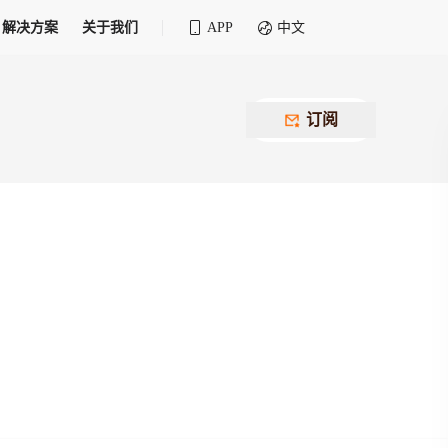
解决方案
关于我们
APP
中文
全球化物流行业 30&30 系列评选
供应商联盟
最近要召开的会议
铁路专属
为拖车、报关、仓储、金融保险、IT服务
订阅
找代理
等优质供应商，提供海量货代资源，品牌
盘，
12,000+全球货代企业聚集，智能推荐代理，
推广机会
快速满足您的需求
建议
生意交友群
荐代理，快速满足您的需求
为客户
100,000+货代同行，随时交流找客户
杰西保
本评选旨在系统梳理和表彰在全球化进程中表现卓
了保护您的资金安全，推荐您和会员间在平台内结算
越的物流企业及核心管理者
货运险
费率万2起，最低保费15元；人工1v1服务
货代责任险
信用交易备案
最低保费 2 万起，保障货代经营风险
掌握
会员计划开展信用合作时通过此链接提交信
用交易备案