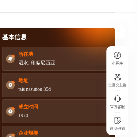
规则介绍
平台规则公开透明、处理流程一目了然，
把握自身保障的权益
基本信息
所在地
泗水, 印度尼西亚
小程序
地址
生意交友群
tais nasution 35d
成立时间
官方客服
1970
城市沙龙
意见/建议
行业热点 / 实战经验 / 人脉交流
企业规模