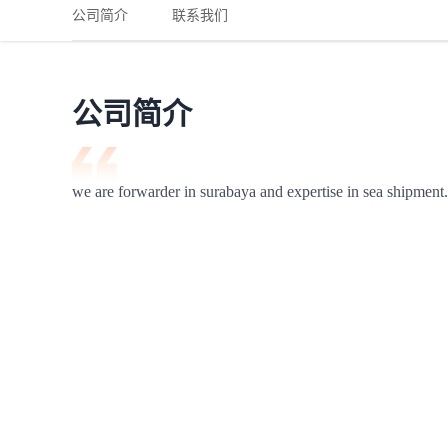
铁路
红海线
货物和货代操作风险解决方案
公司简介
联系我们
联合参展
风险预防
更多
更多
案例分享、风控通知、避坑指南，防患于未然。
风险预防
全球合规解决方案
扩展人脉
品牌塑造
助力企业发展
案例分享
防患于未
在线交易
公司简介
API超市
支付
行业资讯
we are forwarder in surabaya and expertise in sea shipment.
国内美元
联合中国
商学
商家培训
平台入门 /