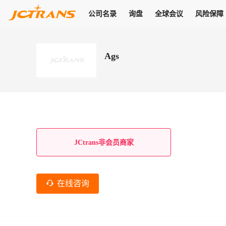
公司名录
询盘
全球会议
风险保障
商机
公司名录
询盘
全球会议
风险保障
JC Pay
关于我们
热门产品
解决方案
普货
Ags
拥有
会员合作风险保障、提供行业领先的纠纷处理方案，为你全方位
高效安全的结算服务，一年节省上万元手续费
支持查看会员列表、商铺详情、线上咨询，为您打通多种商机
物流行业最具影响力的高端会议之一
公司名录
18,000+
作风
在过去30天内，用户已发布
需求
会员体系
家，1.2万+付费会员，77万+注册用户
商机解决方案
支持查看
为您打通
关于我们
查看更多
查看更多
查看更多
线下活动
风控解决方案
查看更多
询盘大厅
航线展示
JC Ver
JC Pay
支付结算解决方案
分钟级询价、报价市场，海量优质货盘，多种业务类型，生意
航线服务
助力
助您快速
纠纷/索赔
线下活动
获取
杰西保
商学院
国内美元支付
JCtrans非会员商家
查看更多
热门业务
热门航线
联合中国银行推出，收付海运费秒到服务
合规单证
风险名单
线上申诉
俱乐部
全年大会
海运整箱
印巴线
线上黑名单全员同步预警，将风险合作拒之门外
申诉、纠纷线上
高效1对1洽谈
促进合作
拓展全球商机
风控
在线咨询
物流工具
海运拼箱
东南亚
信用交易备案
规则介绍
风险名单
区域会议
会员计划开展信用合作时通过此链接提交信用交
平台规则公开透
行业智库
空运
地中海线
线上黑名
高效1对1洽谈
区域市场洞察
精准布局目标市场
易备案
身保障的权益
将风险合