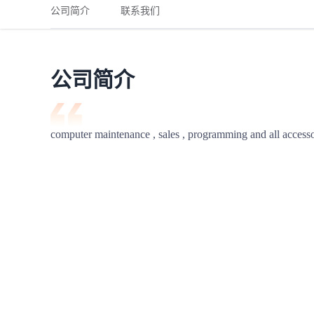
铁路
红海线
货物和货代操作风险解决方案
公司简介
联系我们
联合参展
风险预防
更多
更多
案例分享、风控通知、避坑指南，防患于未然。
风险预防
全球合规解决方案
扩展人脉
品牌塑造
助力企业发展
案例分享
防患于未
在线交易
公司简介
API超市
支付
行业资讯
computer maintenance , sales , programming and all accesso
国内美元
联合中国
商学
商家培训
平台入门 /