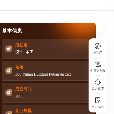
规则介绍
平台规则公开透明、处理流程一目了然，
把握自身保障的权益
基本信息
所在地
深圳, 中国
小程序
地址
生意交友群
306,Yutian Building Futian district
成立时间
官方客服
2003
城市沙龙
意见/建议
行业热点 / 实战经验 / 人脉交流
企业规模