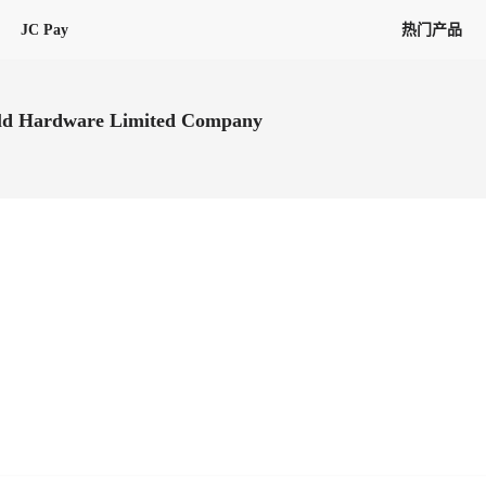
JC Pay
热门产品
解决方案
联盟
专项联盟
ld Hardware Limited Company
全球万家会员，提供最高15万美金合
提供项目货、危险品、电商货、
保驾护航
链接入口。会员资源覆盖181个国
询盘
险保障，1对1人工服务
圈层，合作商机更加精准
会员列表、商铺详情、线上咨询，
分钟级询价、报价市场，海量优质询
多种商机链接入口
多种业务类型，生意唾手可得
帮助中心
意见/
找代理
客户管理
ified
唾手可得
12,000+全球货代企业聚集，智能推
可查询、比较和询价海运航线，
一站式汇聚所有潜在商机，将访客变
会员更好展示自己的能力，建立信任
获客与曝光
在线交易
更多商业机会
商学院
全球会员间免费结算
查看更多
(海运)
热门航线(空运)
无银行手续费，资金即时到账，为
信保订单
商家培训
南亚次大陆线
受理，受理流程时时掌握
平台监管的安全交易方式，推荐首次合作使用
解决方案
平台入门
经营成长
行业知识
东南亚线
线上申诉
明、处理流程一目了然，把握自
JCtrans Connect+
中东线
单全员同步预警，
申诉、纠纷线上受理，受理流程时时
作拒之门外