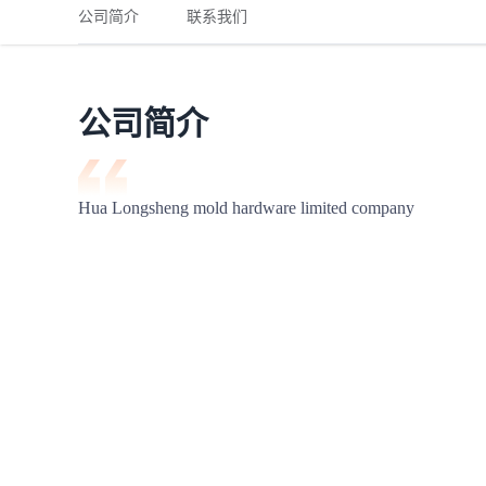
铁路
红海线
货物和货代操作风险解决方案
公司简介
联系我们
联合参展
风险预防
更多
更多
案例分享、风控通知、避坑指南，防患于未然。
风险预防
全球合规解决方案
扩展人脉
品牌塑造
助力企业发展
案例分享
防患于未
在线交易
公司简介
API超市
支付
行业资讯
Hua Longsheng mold hardware limited company
国内美元
联合中国
商学
商家培训
平台入门 /