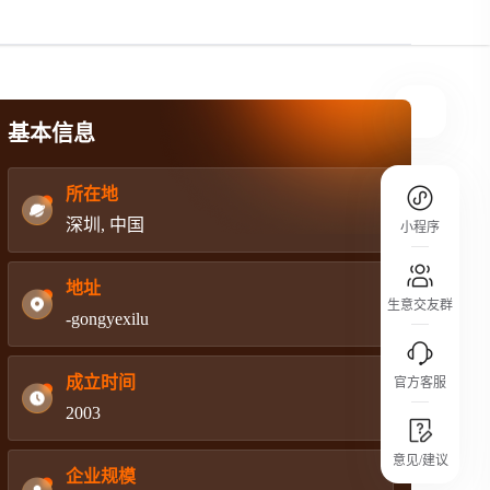
规则介绍
平台规则公开透明、处理流程一目了然，
把握自身保障的权益
基本信息
所在地
深圳, 中国
小程序
地址
生意交友群
-gongyexilu
成立时间
官方客服
2003
城市沙龙
意见/建议
行业热点 / 实战经验 / 人脉交流
企业规模