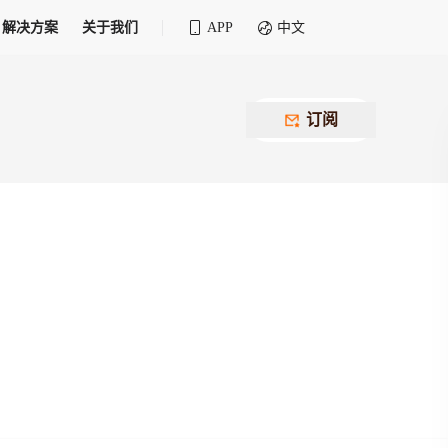
解决方案
关于我们
APP
中文
全球化物流行业 30&30 系列评选
供应商联盟
最近要召开的会议
铁路专属
为拖车、报关、仓储、金融保险、IT服务
订阅
找代理
等优质供应商，提供海量货代资源，品牌
盘，
12,000+全球货代企业聚集，智能推荐代理，
推广机会
快速满足您的需求
建议
生意交友群
荐代理，快速满足您的需求
为客户
100,000+货代同行，随时交流找客户
杰西保
本评选旨在系统梳理和表彰在全球化进程中表现卓
了保护您的资金安全，推荐您和会员间在平台内结算
越的物流企业及核心管理者
货运险
费率万2起，最低保费15元；人工1v1服务
货代责任险
信用交易备案
最低保费 2 万起，保障货代经营风险
掌握
会员计划开展信用合作时通过此链接提交信
用交易备案