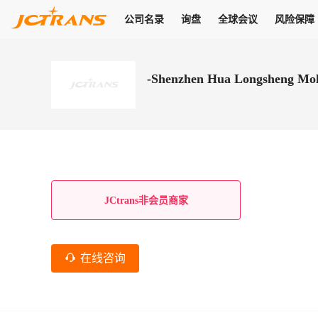
公司名录
询盘
全球会议
风险保障
商机
公司名录
询盘
全球会议
风险保障
JC Pay
关于我们
热门产品
解决方案
普货
-Shenzhen Hua Longsheng Mo
拥有
会员合作风险保障、提供行业领先的纠纷处理方案，为你全方位
高效安全的结算服务，一年节省上万元手续费
支持查看会员列表、商铺详情、线上咨询，为您打通多种商机
物流行业最具影响力的高端会议之一
公司名录
18,000+
作风
在过去30天内，用户已发布
需求
会员体系
家，1.2万+付费会员，77万+注册用户
商机解决方案
支持查看
为您打通
关于我们
查看更多
查看更多
查看更多
线下活动
风控解决方案
查看更多
询盘大厅
航线展示
JC Ver
JC Pay
支付结算解决方案
分钟级询价、报价市场，海量优质货盘，多种业务类型，生意
航线服务
助力
助您快速
纠纷/索赔
线下活动
获取
杰西保
商学院
国内美元支付
JCtrans非会员商家
查看更多
热门业务
热门航线
联合中国银行推出，收付海运费秒到服务
合规单证
风险名单
线上申诉
俱乐部
全年大会
海运整箱
印巴线
线上黑名单全员同步预警，将风险合作拒之门外
申诉、纠纷线上
高效1对1洽谈
促进合作
拓展全球商机
风控
在线咨询
物流工具
海运拼箱
东南亚
信用交易备案
规则介绍
风险名单
区域会议
会员计划开展信用合作时通过此链接提交信用交
平台规则公开透
行业智库
空运
地中海线
线上黑名
高效1对1洽谈
区域市场洞察
精准布局目标市场
易备案
身保障的权益
将风险合