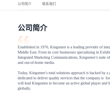
铁路
红海线
货物和货代操作风险解决方案
公司简介
联系我们
联合参展
风险预防
更多
更多
案例分享、风控通知、避坑指南，防患于未然。
风险预防
全球合规解决方案
扩展人脉
品牌塑造
助力企业发展
案例分享
防患于未
在线交易
公司简介
API超市
支付
行业资讯
Established in 1976, Kingsmen is a leading provider of integ
Middle East. From its core businesses specializing in Exhi
国内美元
Integrated Marketing Communications, Kingsmen’s suite of s
联合中国
and out-of-home media.

Today, Kingsmen’s total solutions approach is backed by a 
dedicated to deliver quality services that the company is  fo
will lead Kingsmen to become an active global player and b
商学
globally.
商家培训
平台入门 /