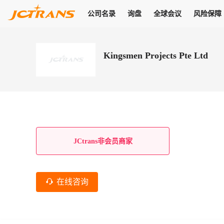
公司名录
询盘
全球会议
风险保障
商机
公司名录
询盘
全球会议
风险保障
JC Pay
关于我们
热门产品
解决方案
普货
Kingsmen Projects Pte Ltd
拥有
会员合作风险保障、提供行业领先的纠纷处理方案，为你全方位
高效安全的结算服务，一年节省上万元手续费
支持查看会员列表、商铺详情、线上咨询，为您打通多种商机
物流行业最具影响力的高端会议之一
公司名录
18,000+
作风
在过去30天内，用户已发布
需求
会员体系
家，1.2万+付费会员，77万+注册用户
商机解决方案
支持查看
为您打通
关于我们
查看更多
查看更多
查看更多
线下活动
风控解决方案
查看更多
询盘大厅
航线展示
JC Ver
JC Pay
支付结算解决方案
分钟级询价、报价市场，海量优质货盘，多种业务类型，生意
航线服务
助力
助您快速
纠纷/索赔
线下活动
获取
杰西保
商学院
国内美元支付
JCtrans非会员商家
查看更多
热门业务
热门航线
联合中国银行推出，收付海运费秒到服务
合规单证
风险名单
线上申诉
俱乐部
全年大会
海运整箱
印巴线
线上黑名单全员同步预警，将风险合作拒之门外
申诉、纠纷线上
高效1对1洽谈
促进合作
拓展全球商机
风控
在线咨询
物流工具
海运拼箱
东南亚
信用交易备案
规则介绍
风险名单
区域会议
会员计划开展信用合作时通过此链接提交信用交
平台规则公开透
行业智库
空运
地中海线
线上黑名
高效1对1洽谈
区域市场洞察
精准布局目标市场
易备案
身保障的权益
将风险合