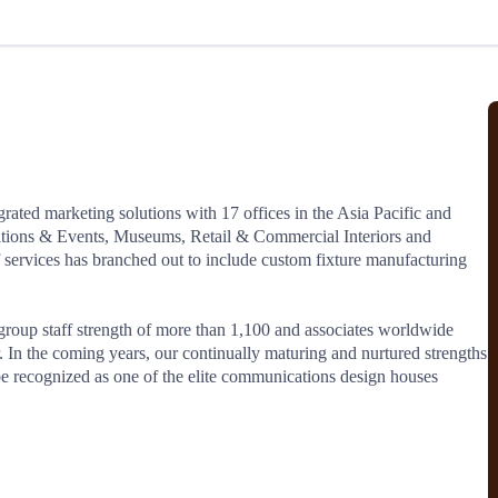
北美线
区域分享
在线课程
行业洞察
更多
风险监控
城市沙龙
、风控通知、避坑指南，
避免与暂停、黑名单会员合作，
然
实时接收会员动态
行业热点
实战经验
人脉交流
结算解决方案
rated marketing solutions with 17 offices in the Asia Pacific and 
bitions & Events, Museums, Retail & Commercial Interiors and 
支付
全球会员间免费结算
ervices has branched out to include custom fixture manufacturing 
银行推出，收付海运费秒到服务
无银行手续费，资金即时到账，
为了保护您的资金安全，
推荐您和会员间在平台内结算
group staff strength of more than 1,100 and associates worldwide 
r. In the coming years, our continually maturing and nurtured strengths 
e recognized as one of the elite communications design houses 
院
JCtrans Connect+
 经营成长 / 行业知识
区域分享 / 在线课程 / 行业洞察