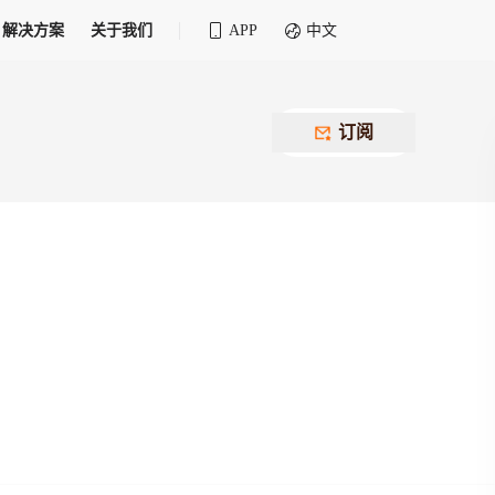
解决方案
关于我们
APP
中文
全球化物流行业 30&30 系列评选
供应商联盟
最近要召开的会议
铁路专属
为拖车、报关、仓储、金融保险、IT服务
订阅
找代理
等优质供应商，提供海量货代资源，品牌
盘，
12,000+全球货代企业聚集，智能推荐代理，
推广机会
快速满足您的需求
建议
生意交友群
荐代理，快速满足您的需求
为客户
100,000+货代同行，随时交流找客户
杰西保
本评选旨在系统梳理和表彰在全球化进程中表现卓
了保护您的资金安全，推荐您和会员间在平台内结算
越的物流企业及核心管理者
货运险
费率万2起，最低保费15元；人工1v1服务
货代责任险
信用交易备案
最低保费 2 万起，保障货代经营风险
掌握
会员计划开展信用合作时通过此链接提交信
用交易备案