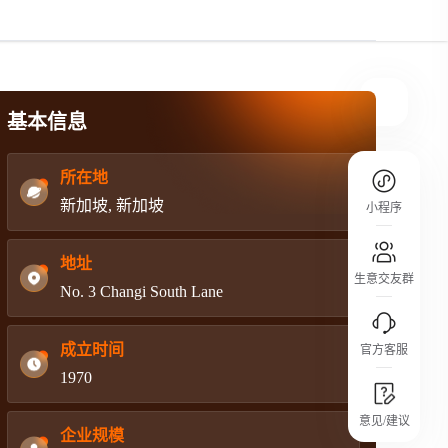
规则介绍
平台规则公开透明、处理流程一目了然，
把握自身保障的权益
基本信息
所在地
新加坡, 新加坡
小程序
地址
生意交友群
No. 3 Changi South Lane
成立时间
官方客服
1970
城市沙龙
意见/建议
行业热点 / 实战经验 / 人脉交流
企业规模