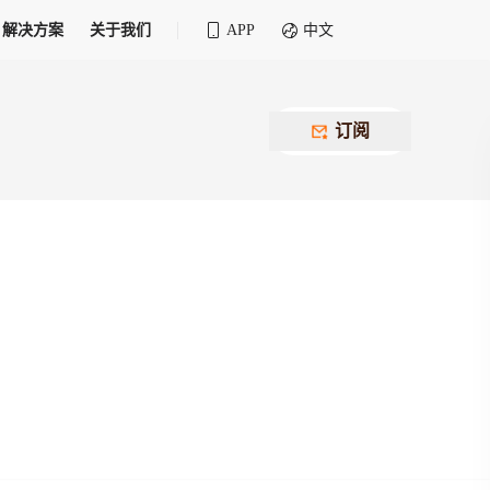
解决方案
关于我们
APP
中文
全球化物流行业 30&30 系列评选
供应商联盟
最近要召开的会议
铁路专属
为拖车、报关、仓储、金融保险、IT服务
订阅
找代理
等优质供应商，提供海量货代资源，品牌
盘，
12,000+全球货代企业聚集，智能推荐代理，
推广机会
快速满足您的需求
建议
生意交友群
荐代理，快速满足您的需求
为客户
100,000+货代同行，随时交流找客户
杰西保
本评选旨在系统梳理和表彰在全球化进程中表现卓
了保护您的资金安全，推荐您和会员间在平台内结算
越的物流企业及核心管理者
货运险
费率万2起，最低保费15元；人工1v1服务
货代责任险
信用交易备案
最低保费 2 万起，保障货代经营风险
掌握
会员计划开展信用合作时通过此链接提交信
用交易备案