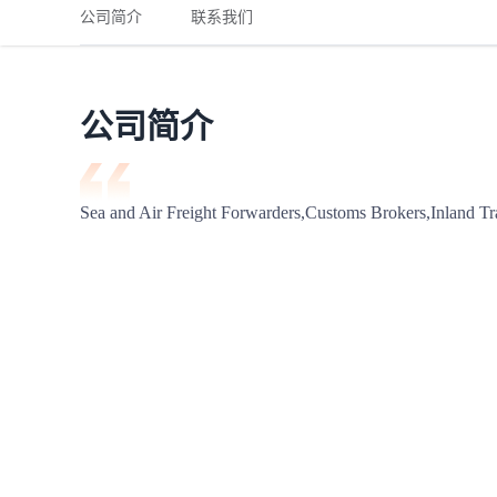
铁路
红海线
货物和货代操作风险解决方案
公司简介
联系我们
联合参展
风险预防
更多
更多
案例分享、风控通知、避坑指南，防患于未然。
风险预防
全球合规解决方案
扩展人脉
品牌塑造
助力企业发展
案例分享
防患于未
在线交易
公司简介
API超市
支付
行业资讯
Sea and Air Freight Forwarders,Customs Brokers,Inland Tra
国内美元
联合中国
商学
商家培训
平台入门 /