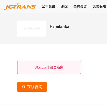
公司名录
询盘
全球会议
风险保障
商机
公司名录
询盘
全球会议
风险保障
JC Pay
关于我们
热门产品
解决方案
普货
Expolanka
拥有
会员合作风险保障、提供行业领先的纠纷处理方案，为你全方位
高效安全的结算服务，一年节省上万元手续费
支持查看会员列表、商铺详情、线上咨询，为您打通多种商机
物流行业最具影响力的高端会议之一
公司名录
18,000+
作风
在过去30天内，用户已发布
需求
会员体系
家，1.2万+付费会员，77万+注册用户
商机解决方案
支持查看
为您打通
关于我们
查看更多
查看更多
查看更多
线下活动
风控解决方案
查看更多
询盘大厅
航线展示
JC Ver
JC Pay
支付结算解决方案
分钟级询价、报价市场，海量优质货盘，多种业务类型，生意
航线服务
助力
助您快速
纠纷/索赔
线下活动
获取
杰西保
商学院
国内美元支付
JCtrans非会员商家
查看更多
热门业务
热门航线
联合中国银行推出，收付海运费秒到服务
合规单证
风险名单
线上申诉
俱乐部
全年大会
海运整箱
印巴线
线上黑名单全员同步预警，将风险合作拒之门外
申诉、纠纷线上
高效1对1洽谈
促进合作
拓展全球商机
风控
在线咨询
物流工具
海运拼箱
东南亚
信用交易备案
规则介绍
风险名单
区域会议
会员计划开展信用合作时通过此链接提交信用交
平台规则公开透
行业智库
空运
地中海线
线上黑名
高效1对1洽谈
区域市场洞察
精准布局目标市场
易备案
身保障的权益
将风险合