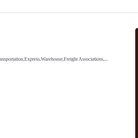
北美线
区域分享
在线课程
行业洞察
更多
风险监控
城市沙龙
、风控通知、避坑指南，
避免与暂停、黑名单会员合作，
然
实时接收会员动态
行业热点
实战经验
人脉交流
结算解决方案
nsportation,Express,Warehouse,Freight Associations,...
支付
全球会员间免费结算
银行推出，收付海运费秒到服务
无银行手续费，资金即时到账，
为了保护您的资金安全，
推荐您和会员间在平台内结算
院
JCtrans Connect+
 经营成长 / 行业知识
区域分享 / 在线课程 / 行业洞察