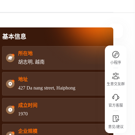
规则介绍
平台规则公开透明、处理流程一目了然，
把握自身保障的权益
基本信息
所在地
胡志明, 越南
小程序
地址
生意交友群
427 Da nang street, Haiphong
成立时间
官方客服
1970
城市沙龙
意见/建议
行业热点 / 实战经验 / 人脉交流
企业规模