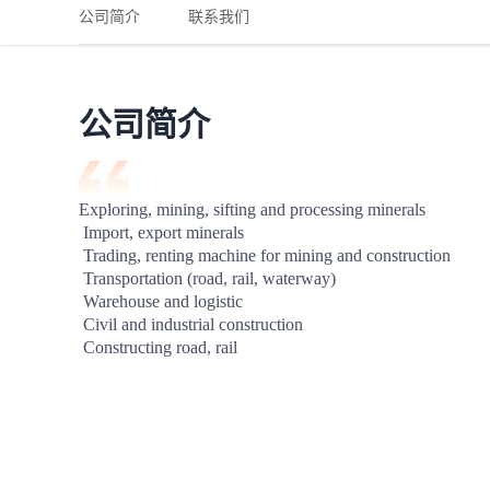
铁路
红海线
货物和货代操作风险解决方案
公司简介
联系我们
联合参展
风险预防
更多
更多
案例分享、风控通知、避坑指南，防患于未然。
风险预防
全球合规解决方案
扩展人脉
品牌塑造
助力企业发展
案例分享
防患于未
在线交易
公司简介
API超市
支付
行业资讯
Exploring, mining, sifting and processing minerals

 Import, export minerals

国内美元
 Trading, renting machine for mining and construction

联合中国
 Transportation (road, rail, waterway)

 Warehouse and logistic

 Civil and industrial construction

 Constructing road, rail
商学
商家培训
平台入门 /