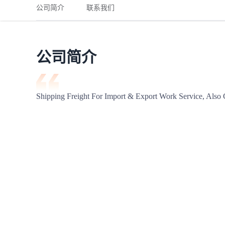
铁路
红海线
货物和货代操作风险解决方案
公司简介
联系我们
联合参展
风险预防
更多
更多
案例分享、风控通知、避坑指南，防患于未然。
风险预防
全球合规解决方案
扩展人脉
品牌塑造
助力企业发展
案例分享
防患于未
在线交易
公司简介
API超市
支付
行业资讯
Shipping Freight For Import & Export Work Service, Als
国内美元
联合中国
商学
商家培训
平台入门 /