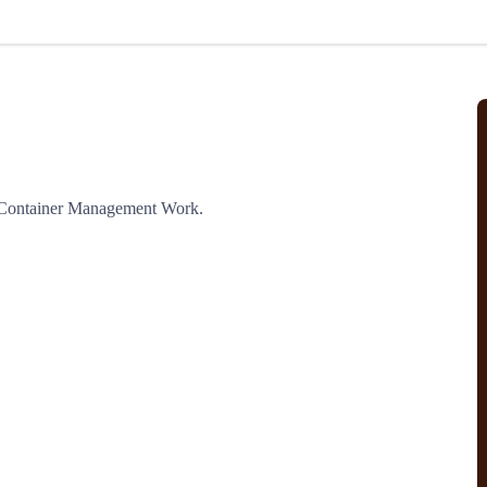
北美线
区域分享
在线课程
行业洞察
更多
风险监控
城市沙龙
、风控通知、避坑指南，
避免与暂停、黑名单会员合作，
然
实时接收会员动态
行业热点
实战经验
人脉交流
结算解决方案
o Container Management Work.
支付
全球会员间免费结算
银行推出，收付海运费秒到服务
无银行手续费，资金即时到账，
为了保护您的资金安全，
推荐您和会员间在平台内结算
院
JCtrans Connect+
 经营成长 / 行业知识
区域分享 / 在线课程 / 行业洞察