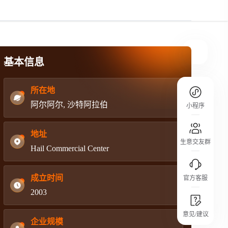
规则介绍
平台规则公开透明、处理流程一目了然，
把握自身保障的权益
基本信息
所在地
阿尔阿尔, 沙特阿拉伯
小程序
地址
生意交友群
Hail Commercial Center
成立时间
官方客服
2003
城市沙龙
意见/建议
行业热点 / 实战经验 / 人脉交流
企业规模