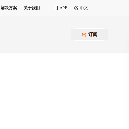
解决方案
关于我们
APP
中文
全球化物流行业 30&30 系列评选
供应商联盟
最近要召开的会议
铁路专属
为拖车、报关、仓储、金融保险、IT服务
订阅
找代理
等优质供应商，提供海量货代资源，品牌
盘，
12,000+全球货代企业聚集，智能推荐代理，
推广机会
快速满足您的需求
建议
生意交友群
荐代理，快速满足您的需求
为客户
100,000+货代同行，随时交流找客户
杰西保
本评选旨在系统梳理和表彰在全球化进程中表现卓
了保护您的资金安全，推荐您和会员间在平台内结算
越的物流企业及核心管理者
货运险
费率万2起，最低保费15元；人工1v1服务
货代责任险
信用交易备案
最低保费 2 万起，保障货代经营风险
掌握
会员计划开展信用合作时通过此链接提交信
用交易备案