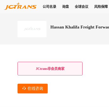
公司名录
询盘
全球会议
风险保障
商机
公司名录
询盘
全球会议
风险保障
JC Pay
关于我们
热门产品
解决方案
普货
Hassan Khalifa Freight Forwa
拥有
会员合作风险保障、提供行业领先的纠纷处理方案，为你全方位
高效安全的结算服务，一年节省上万元手续费
支持查看会员列表、商铺详情、线上咨询，为您打通多种商机
物流行业最具影响力的高端会议之一
公司名录
18,000+
作风
在过去30天内，用户已发布
需求
会员体系
家，1.2万+付费会员，77万+注册用户
商机解决方案
支持查看
为您打通
关于我们
查看更多
查看更多
查看更多
线下活动
风控解决方案
查看更多
询盘大厅
航线展示
JC Ver
JC Pay
支付结算解决方案
分钟级询价、报价市场，海量优质货盘，多种业务类型，生意
航线服务
助力
助您快速
纠纷/索赔
线下活动
获取
杰西保
商学院
国内美元支付
JCtrans非会员商家
查看更多
热门业务
热门航线
联合中国银行推出，收付海运费秒到服务
合规单证
风险名单
线上申诉
俱乐部
全年大会
海运整箱
印巴线
线上黑名单全员同步预警，将风险合作拒之门外
申诉、纠纷线上
高效1对1洽谈
促进合作
拓展全球商机
风控
在线咨询
物流工具
海运拼箱
东南亚
信用交易备案
规则介绍
风险名单
区域会议
会员计划开展信用合作时通过此链接提交信用交
平台规则公开透
行业智库
空运
地中海线
线上黑名
高效1对1洽谈
区域市场洞察
精准布局目标市场
易备案
身保障的权益
将风险合