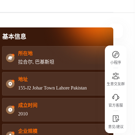
规则介绍
平台规则公开透明、处理流程一目了然，
把握自身保障的权益
基本信息
所在地
拉合尔, 巴基斯坦
小程序
地址
生意交友群
155-J2 Johar Town Lahore Pakistan
成立时间
官方客服
2010
城市沙龙
意见/建议
行业热点 / 实战经验 / 人脉交流
企业规模