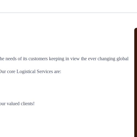
北美线
区域分享
在线课程
行业洞察
更多
风险监控
城市沙龙
、风控通知、避坑指南，
避免与暂停、黑名单会员合作，
然
实时接收会员动态
行业热点
实战经验
人脉交流
结算解决方案
the needs of its customers keeping in view the ever changing global 
支付
全球会员间免费结算
Our core Logistical Services are:

银行推出，收付海运费秒到服务
无银行手续费，资金即时到账，
为了保护您的资金安全，
推荐您和会员间在平台内结算
our valued clients!
院
JCtrans Connect+
 经营成长 / 行业知识
区域分享 / 在线课程 / 行业洞察