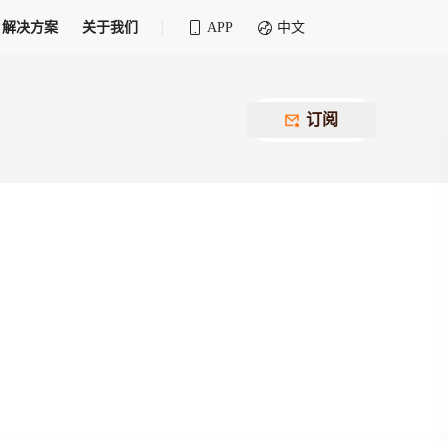
解决方案
关于我们
APP
中文
全球化物流行业 30&30 系列评选
供应商联盟
最近要召开的会议
铁路专属
为拖车、报关、仓储、金融保险、IT服务
订阅
找代理
等优质供应商，提供海量货代资源，品牌
盘，
12,000+全球货代企业聚集，智能推荐代理，
推广机会
快速满足您的需求
建议
生意交友群
荐代理，快速满足您的需求
为客户
100,000+货代同行，随时交流找客户
杰西保
本评选旨在系统梳理和表彰在全球化进程中表现卓
了保护您的资金安全，推荐您和会员间在平台内结算
越的物流企业及核心管理者
货运险
费率万2起，最低保费15元；人工1v1服务
货代责任险
信用交易备案
最低保费 2 万起，保障货代经营风险
掌握
会员计划开展信用合作时通过此链接提交信
用交易备案