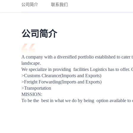
铁路
红海线
货物和货代操作风险解决方案
公司简介
联系我们
联合参展
风险预防
更多
更多
案例分享、风控通知、避坑指南，防患于未然。
风险预防
全球合规解决方案
扩展人脉
品牌塑造
助力企业发展
案例分享
防患于未
在线交易
公司简介
API超市
支付
行业资讯
A company with a diversified portfolio established to cater 
landscape.

国内美元
We specialize in providing  facilities Logistics has to offer. 
联合中国
>Customs Clearance(Imports and Exports)

>Freight Forwarding(Imports and Exports)

>Transportation

MISSION:

To be the  best in what we do by being  option available to 
商学
商家培训
平台入门 /