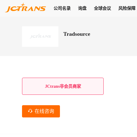
公司名录
询盘
全球会议
风险保障
商机
公司名录
询盘
全球会议
风险保障
JC Pay
关于我们
热门产品
解决方案
普货
Tradsource
拥有
会员合作风险保障、提供行业领先的纠纷处理方案，为你全方位
高效安全的结算服务，一年节省上万元手续费
支持查看会员列表、商铺详情、线上咨询，为您打通多种商机
物流行业最具影响力的高端会议之一
公司名录
18,000+
作风
在过去30天内，用户已发布
需求
会员体系
家，1.2万+付费会员，77万+注册用户
商机解决方案
支持查看
为您打通
关于我们
查看更多
查看更多
查看更多
线下活动
风控解决方案
查看更多
询盘大厅
航线展示
JC Ver
JC Pay
支付结算解决方案
分钟级询价、报价市场，海量优质货盘，多种业务类型，生意
航线服务
助力
助您快速
纠纷/索赔
线下活动
获取
杰西保
商学院
国内美元支付
JCtrans非会员商家
查看更多
热门业务
热门航线
联合中国银行推出，收付海运费秒到服务
合规单证
风险名单
线上申诉
俱乐部
全年大会
海运整箱
印巴线
线上黑名单全员同步预警，将风险合作拒之门外
申诉、纠纷线上
高效1对1洽谈
促进合作
拓展全球商机
风控
在线咨询
物流工具
海运拼箱
东南亚
信用交易备案
规则介绍
风险名单
区域会议
会员计划开展信用合作时通过此链接提交信用交
平台规则公开透
行业智库
空运
地中海线
线上黑名
高效1对1洽谈
区域市场洞察
精准布局目标市场
易备案
身保障的权益
将风险合