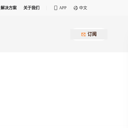
解决方案
关于我们
APP
中文
全球化物流行业 30&30 系列评选
供应商联盟
最近要召开的会议
铁路专属
为拖车、报关、仓储、金融保险、IT服务
订阅
找代理
等优质供应商，提供海量货代资源，品牌
盘，
12,000+全球货代企业聚集，智能推荐代理，
推广机会
快速满足您的需求
建议
生意交友群
荐代理，快速满足您的需求
为客户
100,000+货代同行，随时交流找客户
杰西保
本评选旨在系统梳理和表彰在全球化进程中表现卓
了保护您的资金安全，推荐您和会员间在平台内结算
越的物流企业及核心管理者
货运险
费率万2起，最低保费15元；人工1v1服务
货代责任险
信用交易备案
最低保费 2 万起，保障货代经营风险
掌握
会员计划开展信用合作时通过此链接提交信
用交易备案