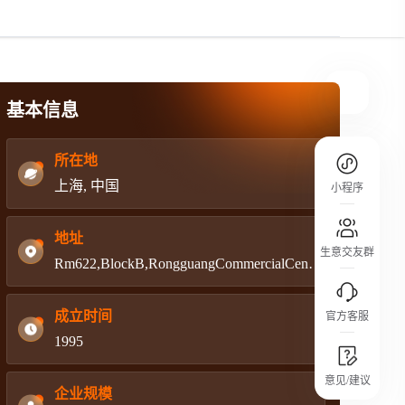
规则介绍
平台规则公开透明、处理流程一目了然，
把握自身保障的权益
基本信息
所在地
上海, 中国
小程序
地址
生意交友群
Rm622,BlockB,RongguangCommercialCenter, No.572, Kunming Rd, Shanghai P.R.C
成立时间
官方客服
1995
城市沙龙
意见/建议
行业热点 / 实战经验 / 人脉交流
企业规模