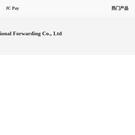
JC Pay
热门产品
解决方案
联盟
专项联盟
ional Forwarding Co., Ltd
全球万家会员，提供最高15万美金合
提供项目货、危险品、电商货、
保驾护航
链接入口。会员资源覆盖181个国
询盘
险保障，1对1人工服务
圈层，合作商机更加精准
会员列表、商铺详情、线上咨询，
分钟级询价、报价市场，海量优质询
多种商机链接入口
多种业务类型，生意唾手可得
帮助中心
意见/
找代理
客户管理
ified
唾手可得
12,000+全球货代企业聚集，智能推
可查询、比较和询价海运航线，
一站式汇聚所有潜在商机，将访客变
会员更好展示自己的能力，建立信任
获客与曝光
在线交易
更多商业机会
商学院
全球会员间免费结算
查看更多
(海运)
热门航线(空运)
无银行手续费，资金即时到账，为
信保订单
商家培训
南亚次大陆线
受理，受理流程时时掌握
平台监管的安全交易方式，推荐首次合作使用
解决方案
平台入门
经营成长
行业知识
东南亚线
线上申诉
明、处理流程一目了然，把握自
JCtrans Connect+
中东线
单全员同步预警，
申诉、纠纷线上受理，受理流程时时
作拒之门外