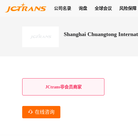
公司名录
询盘
全球会议
风险保障
商机
公司名录
询盘
全球会议
风险保障
JC Pay
关于我们
热门产品
解决方案
普货
Shanghai Chuangtong Internat
拥有
会员合作风险保障、提供行业领先的纠纷处理方案，为你全方位
高效安全的结算服务，一年节省上万元手续费
支持查看会员列表、商铺详情、线上咨询，为您打通多种商机
物流行业最具影响力的高端会议之一
公司名录
18,000+
作风
在过去30天内，用户已发布
需求
会员体系
家，1.2万+付费会员，77万+注册用户
商机解决方案
支持查看
为您打通
关于我们
查看更多
查看更多
查看更多
线下活动
风控解决方案
查看更多
询盘大厅
航线展示
JC Ver
JC Pay
支付结算解决方案
分钟级询价、报价市场，海量优质货盘，多种业务类型，生意
航线服务
助力
助您快速
纠纷/索赔
线下活动
获取
杰西保
商学院
国内美元支付
JCtrans非会员商家
查看更多
热门业务
热门航线
联合中国银行推出，收付海运费秒到服务
合规单证
风险名单
线上申诉
俱乐部
全年大会
海运整箱
印巴线
线上黑名单全员同步预警，将风险合作拒之门外
申诉、纠纷线上
高效1对1洽谈
促进合作
拓展全球商机
风控
在线咨询
物流工具
海运拼箱
东南亚
信用交易备案
规则介绍
风险名单
区域会议
会员计划开展信用合作时通过此链接提交信用交
平台规则公开透
行业智库
空运
地中海线
线上黑名
高效1对1洽谈
区域市场洞察
精准布局目标市场
易备案
身保障的权益
将风险合