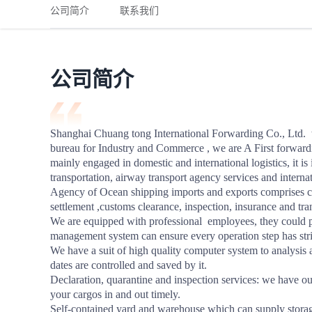
铁路
红海线
货物和货代操作风险解决方案
公司简介
联系我们
联合参展
风险预防
更多
更多
案例分享、风控通知、避坑指南，防患于未然。
风险预防
全球合规解决方案
扩展人脉
品牌塑造
助力企业发展
案例分享
防患于未
在线交易
公司简介
API超市
支付
行业资讯
Shanghai Chuang tong International Forwarding Co., Ltd.  
bureau for Industry and Commerce , we are A First forwar
国内美元
mainly engaged in domestic and international logistics, it is 
联合中国
transportation, airway transport agency services and internat
Agency of Ocean shipping imports and exports comprises ca
settlement ,customs clearance, inspection, insurance and tran
We are equipped with professional  employees, they could pr
management system can ensure every operation step has strict
商学
We have a suit of high quality computer system to analysis 
dates are controlled and saved by it.

商家培训
Declaration, quarantine and inspection services: we have ou
your cargos in and out timely.

平台入门 /
Self-contained yard and warehouse which can supply storage