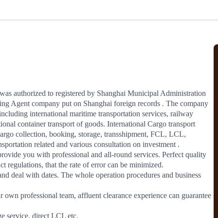
北美线
区域分享
在线课程
行业洞察
更多
风险监控
城市沙龙
、风控通知、避坑指南，
避免与暂停、黑名单会员合作，
然
实时接收会员动态
行业热点
实战经验
人脉交流
结算解决方案
was authorized to registered by Shanghai Municipal Administration 
ding Agent company put on Shanghai foreign records . The company 
支付
全球会员间免费结算
including international maritime transportation services, railway 
银行推出，收付海运费秒到服务
无银行手续费，资金即时到账，
ional container transport of goods. International Cargo transport 
为了保护您的资金安全，
推荐您和会员间在平台内结算
rgo collection, booking, storage, transshipment, FCL, LCL, 
sportation related and various consultation on investment . 

ovide you with professional and all-round services. Perfect quality 
 regulations, that the rate of error can be minimized.

院
and deal with dates. The whole operation procedures and business 
JCtrans Connect+
r own professional team, affluent clearance experience can guarantee 
 经营成长 / 行业知识
区域分享 / 在线课程 / 行业洞察
 service, direct LCL etc.
