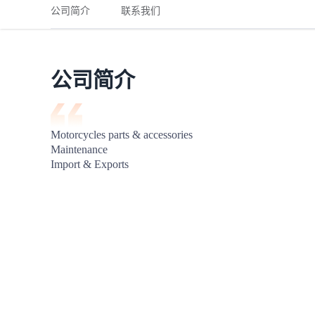
铁路
红海线
货物和货代操作风险解决方案
公司简介
联系我们
联合参展
风险预防
更多
更多
案例分享、风控通知、避坑指南，防患于未然。
风险预防
全球合规解决方案
扩展人脉
品牌塑造
助力企业发展
案例分享
防患于未
在线交易
公司简介
API超市
支付
行业资讯
Motorcycles parts & accessories

Maintenance

国内美元
Import & Exports
联合中国
商学
商家培训
平台入门 /