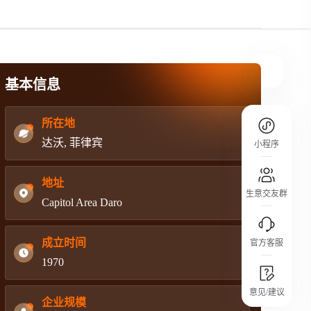
规则介绍
平台规则公开透明、处理流程一目了然，
把握自身保障的权益
基本信息
所在地
达沃, 菲律宾
小程序
地址
生意交友群
Capitol Area Daro
成立时间
官方客服
1970
城市沙龙
意见/建议
行业热点 / 实战经验 / 人脉交流
企业规模