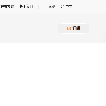
解决方案
关于我们
APP
中文
全球化物流行业 30&30 系列评选
供应商联盟
最近要召开的会议
铁路专属
为拖车、报关、仓储、金融保险、IT服务
订阅
找代理
等优质供应商，提供海量货代资源，品牌
盘，
12,000+全球货代企业聚集，智能推荐代理，
推广机会
快速满足您的需求
建议
生意交友群
荐代理，快速满足您的需求
为客户
100,000+货代同行，随时交流找客户
杰西保
本评选旨在系统梳理和表彰在全球化进程中表现卓
了保护您的资金安全，推荐您和会员间在平台内结算
越的物流企业及核心管理者
货运险
费率万2起，最低保费15元；人工1v1服务
货代责任险
信用交易备案
最低保费 2 万起，保障货代经营风险
掌握
会员计划开展信用合作时通过此链接提交信
用交易备案