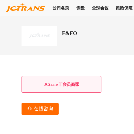
公司名录
询盘
全球会议
风险保障
商机
公司名录
询盘
全球会议
风险保障
JC Pay
关于我们
热门产品
解决方案
普货
F&FO
拥有
会员合作风险保障、提供行业领先的纠纷处理方案，为你全方位
高效安全的结算服务，一年节省上万元手续费
支持查看会员列表、商铺详情、线上咨询，为您打通多种商机
物流行业最具影响力的高端会议之一
公司名录
18,000+
作风
在过去30天内，用户已发布
需求
会员体系
家，1.2万+付费会员，77万+注册用户
商机解决方案
支持查看
为您打通
关于我们
查看更多
查看更多
查看更多
线下活动
风控解决方案
查看更多
询盘大厅
航线展示
JC Ver
JC Pay
支付结算解决方案
分钟级询价、报价市场，海量优质货盘，多种业务类型，生意
航线服务
助力
助您快速
纠纷/索赔
线下活动
获取
杰西保
商学院
国内美元支付
JCtrans非会员商家
查看更多
热门业务
热门航线
联合中国银行推出，收付海运费秒到服务
合规单证
风险名单
线上申诉
俱乐部
全年大会
海运整箱
印巴线
线上黑名单全员同步预警，将风险合作拒之门外
申诉、纠纷线上
高效1对1洽谈
促进合作
拓展全球商机
风控
在线咨询
物流工具
海运拼箱
东南亚
信用交易备案
规则介绍
风险名单
区域会议
会员计划开展信用合作时通过此链接提交信用交
平台规则公开透
行业智库
空运
地中海线
线上黑名
高效1对1洽谈
区域市场洞察
精准布局目标市场
易备案
身保障的权益
将风险合