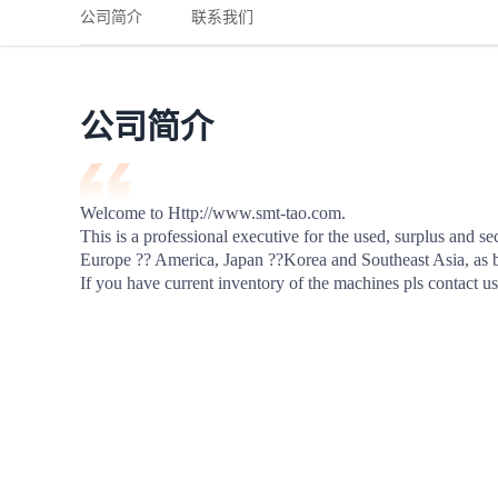
铁路
红海线
货物和货代操作风险解决方案
公司简介
联系我们
联合参展
风险预防
更多
更多
案例分享、风控通知、避坑指南，防患于未然。
风险预防
全球合规解决方案
扩展人脉
品牌塑造
助力企业发展
案例分享
防患于未
在线交易
公司简介
API超市
支付
行业资讯
Welcome to Http://www.smt-tao.com.

This is a professional executive for the used, surplus an
国内美元
Europe ?? America, Japan ??Korea and Southeast Asia, as
联合中国
If you have current inventory of the machines pls contact u
商学
商家培训
平台入门 /