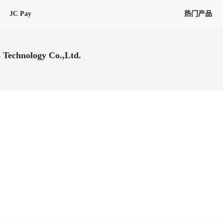
JC Pay
热门产品
解决方案
联盟
专项联盟
 Technology Co.,Ltd.
全球万家会员，提供最高15万美金合
提供项目货、危险品、电商货、
保驾护航
链接入口。会员资源覆盖181个国
询盘
险保障，1对1人工服务
圈层，合作商机更加精准
会员列表、商铺详情、线上咨询，
分钟级询价、报价市场，海量优质询
多种商机链接入口
多种业务类型，生意唾手可得
帮助中心
意见/
找代理
客户管理
ified
唾手可得
12,000+全球货代企业聚集，智能推
可查询、比较和询价海运航线，
一站式汇聚所有潜在商机，将访客变
会员更好展示自己的能力，建立信任
获客与曝光
在线交易
更多商业机会
商学院
全球会员间免费结算
查看更多
(海运)
热门航线(空运)
无银行手续费，资金即时到账，为
信保订单
商家培训
南亚次大陆线
受理，受理流程时时掌握
平台监管的安全交易方式，推荐首次合作使用
解决方案
平台入门
经营成长
行业知识
东南亚线
线上申诉
明、处理流程一目了然，把握自
JCtrans Connect+
中东线
单全员同步预警，
申诉、纠纷线上受理，受理流程时时
作拒之门外