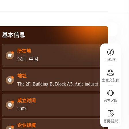
规则介绍
平台规则公开透明、处理流程一目了然，
把握自身保障的权益
基本信息
所在地
深圳, 中国
小程序
地址
生意交友群
The 2F, Building B, Block A5, Anle industrial, Hangcheng Road, Xixiang Street, Bao'an District. Email: 809@sye99.com; sophy_smt@126.com.
成立时间
官方客服
2003
城市沙龙
意见/建议
行业热点 / 实战经验 / 人脉交流
企业规模