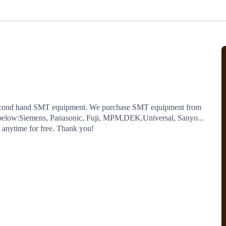
北美线
区域分享
在线课程
行业洞察
更多
风险监控
城市沙龙
、风控通知、避坑指南，
避免与暂停、黑名单会员合作，
然
实时接收会员动态
行业热点
实战经验
人脉交流
结算解决方案
d second hand SMT equipment. We purchase SMT equipment from  
支付
全球会员间免费结算
 below:Siemens, Panasonic, Fuji, MPM,DEK,Universal, Sanyo...

银行推出，收付海运费秒到服务
无银行手续费，资金即时到账，
s anytime for free. Thank you!
为了保护您的资金安全，
推荐您和会员间在平台内结算
院
JCtrans Connect+
 经营成长 / 行业知识
区域分享 / 在线课程 / 行业洞察