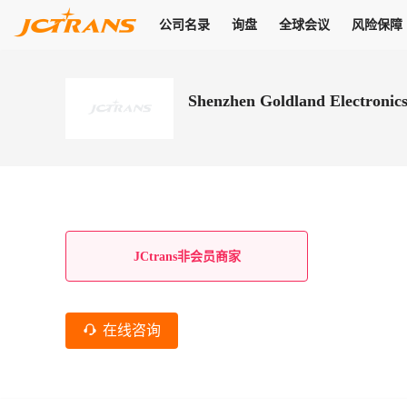
公司名录
询盘
全球会议
风险保障
商机
公司名录
询盘
全球会议
风险保障
JC Pay
关于我们
热门产品
解决方案
普货
Shenzhen Goldland Electronics
拥有
会员合作风险保障、提供行业领先的纠纷处理方案，为你全方位
高效安全的结算服务，一年节省上万元手续费
支持查看会员列表、商铺详情、线上咨询，为您打通多种商机
物流行业最具影响力的高端会议之一
公司名录
18,000+
作风
在过去30天内，用户已发布
需求
会员体系
家，1.2万+付费会员，77万+注册用户
商机解决方案
支持查看
为您打通
关于我们
查看更多
查看更多
查看更多
线下活动
风控解决方案
查看更多
询盘大厅
航线展示
JC Ver
JC Pay
支付结算解决方案
分钟级询价、报价市场，海量优质货盘，多种业务类型，生意
航线服务
助力
助您快速
纠纷/索赔
线下活动
获取
杰西保
商学院
国内美元支付
JCtrans非会员商家
查看更多
热门业务
热门航线
联合中国银行推出，收付海运费秒到服务
合规单证
风险名单
线上申诉
俱乐部
全年大会
海运整箱
印巴线
线上黑名单全员同步预警，将风险合作拒之门外
申诉、纠纷线上
高效1对1洽谈
促进合作
拓展全球商机
风控
在线咨询
物流工具
海运拼箱
东南亚
信用交易备案
规则介绍
风险名单
区域会议
会员计划开展信用合作时通过此链接提交信用交
平台规则公开透
行业智库
空运
地中海线
线上黑名
高效1对1洽谈
区域市场洞察
精准布局目标市场
易备案
身保障的权益
将风险合