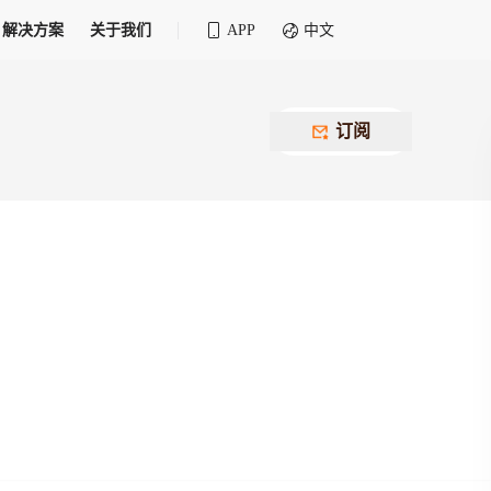
解决方案
关于我们
APP
中文
全球化物流行业 30&30 系列评选
供应商联盟
最近要召开的会议
铁路专属
为拖车、报关、仓储、金融保险、IT服务
订阅
找代理
等优质供应商，提供海量货代资源，品牌
盘，
12,000+全球货代企业聚集，智能推荐代理，
推广机会
快速满足您的需求
建议
生意交友群
荐代理，快速满足您的需求
为客户
100,000+货代同行，随时交流找客户
杰西保
本评选旨在系统梳理和表彰在全球化进程中表现卓
了保护您的资金安全，推荐您和会员间在平台内结算
越的物流企业及核心管理者
货运险
费率万2起，最低保费15元；人工1v1服务
货代责任险
信用交易备案
最低保费 2 万起，保障货代经营风险
掌握
会员计划开展信用合作时通过此链接提交信
用交易备案