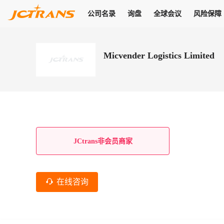
公司名录
询盘
全球会议
风险保障
商机
公司名录
询盘
全球会议
风险保障
JC Pay
关于我们
热门产品
解决方案
普货
Micvender Logistics Limited
拥有
会员合作风险保障、提供行业领先的纠纷处理方案，为你全方位
高效安全的结算服务，一年节省上万元手续费
支持查看会员列表、商铺详情、线上咨询，为您打通多种商机
物流行业最具影响力的高端会议之一
公司名录
18,000+
作风
在过去30天内，用户已发布
需求
会员体系
家，1.2万+付费会员，77万+注册用户
商机解决方案
支持查看
为您打通
关于我们
查看更多
查看更多
查看更多
线下活动
风控解决方案
查看更多
询盘大厅
航线展示
JC Ver
JC Pay
支付结算解决方案
分钟级询价、报价市场，海量优质货盘，多种业务类型，生意
航线服务
助力
助您快速
纠纷/索赔
线下活动
获取
杰西保
商学院
国内美元支付
JCtrans非会员商家
查看更多
热门业务
热门航线
联合中国银行推出，收付海运费秒到服务
合规单证
风险名单
线上申诉
俱乐部
全年大会
海运整箱
印巴线
线上黑名单全员同步预警，将风险合作拒之门外
申诉、纠纷线上
高效1对1洽谈
促进合作
拓展全球商机
风控
在线咨询
物流工具
海运拼箱
东南亚
信用交易备案
规则介绍
风险名单
区域会议
会员计划开展信用合作时通过此链接提交信用交
平台规则公开透
行业智库
空运
地中海线
线上黑名
高效1对1洽谈
区域市场洞察
精准布局目标市场
易备案
身保障的权益
将风险合