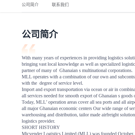
铁路
红海线
货物和货代操作风险解决方案
公司简介
联系我们
联合参展
风险预防
更多
更多
案例分享、风控通知、避坑指南，防患于未然。
风险预防
全球合规解决方案
扩展人脉
品牌塑造
助力企业发展
案例分享
防患于未
在线交易
公司简介
API超市
支付
行业资讯
With many years of experiences in providing logistics soluti
bringing vast local knowledge as well as specialized logisti
国内美元
partner of many of  Ghanaian s multinational corporations. 

联合中国
MLL operates with a combination of our own and subcontract
with the  degree of service level. 

Import and export transportation via ocean or air in combin
all services needed for smooth export of Ghanaian s goods or
Today, MLL’ operation areas cover all sea ports and all airpo
商学
all major Ghanaian economic centers Our wide range of servi
warehousing and distribution, tailor made airfreight solutions
商家培训
logistics provider.

SHORT HISTORY

平台入门 /
Micvender Logistics Limited (MLL) was founded October, 20