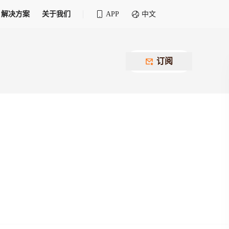
解决方案
关于我们
APP
中文
全球化物流行业 30&30 系列评选
供应商联盟
最近要召开的会议
铁路专属
为拖车、报关、仓储、金融保险、IT服务
订阅
找代理
等优质供应商，提供海量货代资源，品牌
盘，
12,000+全球货代企业聚集，智能推荐代理，
推广机会
快速满足您的需求
建议
生意交友群
荐代理，快速满足您的需求
为客户
100,000+货代同行，随时交流找客户
杰西保
本评选旨在系统梳理和表彰在全球化进程中表现卓
了保护您的资金安全，推荐您和会员间在平台内结算
越的物流企业及核心管理者
货运险
费率万2起，最低保费15元；人工1v1服务
货代责任险
信用交易备案
最低保费 2 万起，保障货代经营风险
掌握
会员计划开展信用合作时通过此链接提交信
用交易备案