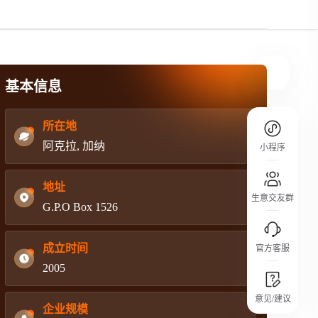
规则介绍
平台规则公开透明、处理流程一目了然，
把握自身保障的权益
基本信息
所在地
阿克拉, 加纳
小程序
地址
生意交友群
G.P.O Box 1526
成立时间
官方客服
2005
城市沙龙
意见/建议
行业热点 / 实战经验 / 人脉交流
企业规模