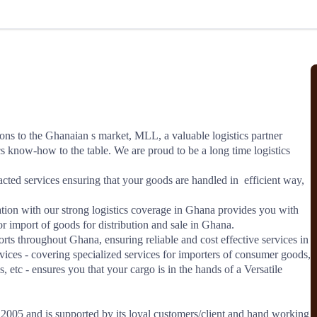
北美线
区域分享
在线课程
行业洞察
更多
风险监控
城市沙龙
、风控通知、避坑指南，
避免与暂停、黑名单会员合作，
然
实时接收会员动态
行业热点
实战经验
人脉交流
结算解决方案
ons to the Ghanaian s market, MLL, a valuable logistics partner 
cs know-how to the table. We are proud to be a long time logistics 
支付
全球会员间免费结算
银行推出，收付海运费秒到服务
无银行手续费，资金即时到账，
ed services ensuring that your goods are handled in  efficient way, 
为了保护您的资金安全，
推荐您和会员间在平台内结算
ation with our strong logistics coverage in Ghana provides you with 
 import of goods for distribution and sale in Ghana. 

rts throughout Ghana, ensuring reliable and cost effective services in 
院
ces - covering specialized services for importers of consumer goods, 
, etc - ensures you that your cargo is in the hands of a Versatile 
JCtrans Connect+
 经营成长 / 行业知识
区域分享 / 在线课程 / 行业洞察
05 and is supported by its loyal customers/client and hand working 