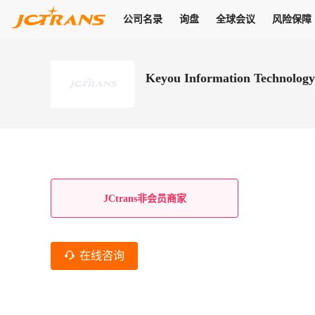
公司名录
询盘
全球会议
风险保障
商机
公司名录
询盘
全球会议
风险保障
JC Pay
关于我们
热门产品
解决方案
普货
Keyou Information Technology
拥有
会员合作风险保障、提供行业领先的纠纷处理方案，为你全方位
高效安全的结算服务，一年节省上万元手续费
支持查看会员列表、商铺详情、线上咨询，为您打通多种商机
物流行业最具影响力的高端会议之一
公司名录
18,000+
作风
在过去30天内，用户已发布
需求
会员体系
家，1.2万+付费会员，77万+注册用户
商机解决方案
支持查看
为您打通
关于我们
查看更多
查看更多
查看更多
线下活动
风控解决方案
查看更多
询盘大厅
航线展示
JC Ver
JC Pay
支付结算解决方案
分钟级询价、报价市场，海量优质货盘，多种业务类型，生意
航线服务
助力
助您快速
纠纷/索赔
线下活动
获取
杰西保
商学院
国内美元支付
JCtrans非会员商家
查看更多
热门业务
热门航线
联合中国银行推出，收付海运费秒到服务
合规单证
风险名单
线上申诉
俱乐部
全年大会
海运整箱
印巴线
线上黑名单全员同步预警，将风险合作拒之门外
申诉、纠纷线上
高效1对1洽谈
促进合作
拓展全球商机
风控
在线咨询
物流工具
海运拼箱
东南亚
信用交易备案
规则介绍
风险名单
区域会议
会员计划开展信用合作时通过此链接提交信用交
平台规则公开透
行业智库
空运
地中海线
线上黑名
高效1对1洽谈
区域市场洞察
精准布局目标市场
易备案
身保障的权益
将风险合