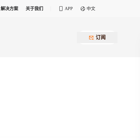
解决方案
关于我们
APP
中文
全球化物流行业 30&30 系列评选
供应商联盟
最近要召开的会议
铁路专属
为拖车、报关、仓储、金融保险、IT服务
订阅
找代理
等优质供应商，提供海量货代资源，品牌
盘，
12,000+全球货代企业聚集，智能推荐代理，
推广机会
快速满足您的需求
建议
生意交友群
荐代理，快速满足您的需求
为客户
100,000+货代同行，随时交流找客户
杰西保
本评选旨在系统梳理和表彰在全球化进程中表现卓
了保护您的资金安全，推荐您和会员间在平台内结算
越的物流企业及核心管理者
货运险
费率万2起，最低保费15元；人工1v1服务
货代责任险
信用交易备案
最低保费 2 万起，保障货代经营风险
掌握
会员计划开展信用合作时通过此链接提交信
用交易备案