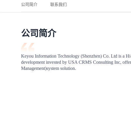
铁路
红海线
货物和货代操作风险解决方案
公司简介
联系我们
联合参展
风险预防
更多
更多
案例分享、风控通知、避坑指南，防患于未然。
风险预防
全球合规解决方案
扩展人脉
品牌塑造
助力企业发展
案例分享
防患于未
在线交易
公司简介
API超市
支付
行业资讯
Keyou Information Technology (Shenzhen) Co. Ltd is a Hi-t
development invested by USA CRMS Consulting Inc, offeri
国内美元
Management)system solution.
联合中国
商学
商家培训
平台入门 /