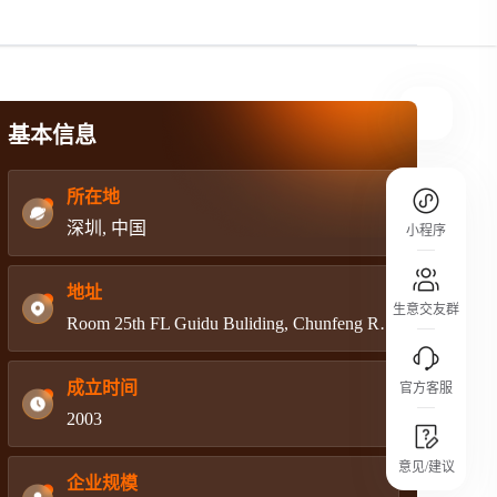
规则介绍
平台规则公开透明、处理流程一目了然，
把握自身保障的权益
基本信息
所在地
深圳, 中国
小程序
地址
生意交友群
Room 25th FL Guidu Buliding, Chunfeng Road, Luohu District,
成立时间
官方客服
2003
城市沙龙
意见/建议
行业热点 / 实战经验 / 人脉交流
企业规模