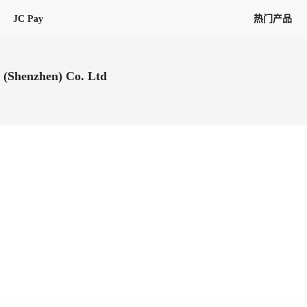
JC Pay
热门产品
解决方案
联盟
专项联盟
 (Shenzhen) Co. Ltd
全球万家会员，提供最高15万美金合
提供项目货、危险品、电商货、
保驾护航
链接入口。会员资源覆盖181个国
询盘
险保障，1对1人工服务
圈层，合作商机更加精准
会员列表、商铺详情、线上咨询，
分钟级询价、报价市场，海量优质询
多种商机链接入口
多种业务类型，生意唾手可得
帮助中心
意见/
找代理
客户管理
ified
唾手可得
12,000+全球货代企业聚集，智能推
可查询、比较和询价海运航线，
一站式汇聚所有潜在商机，将访客变
会员更好展示自己的能力，建立信任
获客与曝光
在线交易
更多商业机会
商学院
全球会员间免费结算
查看更多
(海运)
热门航线(空运)
无银行手续费，资金即时到账，为
信保订单
商家培训
南亚次大陆线
受理，受理流程时时掌握
平台监管的安全交易方式，推荐首次合作使用
解决方案
平台入门
经营成长
行业知识
东南亚线
线上申诉
明、处理流程一目了然，把握自
JCtrans Connect+
中东线
单全员同步预警，
申诉、纠纷线上受理，受理流程时时
作拒之门外