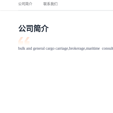
铁路
红海线
货物和货代操作风险解决方案
公司简介
联系我们
联合参展
风险预防
更多
更多
案例分享、风控通知、避坑指南，防患于未然。
风险预防
全球合规解决方案
扩展人脉
品牌塑造
助力企业发展
案例分享
防患于未
在线交易
公司简介
API超市
支付
行业资讯
bulk and general cargo carriage,brokerage,maritime  consul
国内美元
联合中国
商学
商家培训
平台入门 /