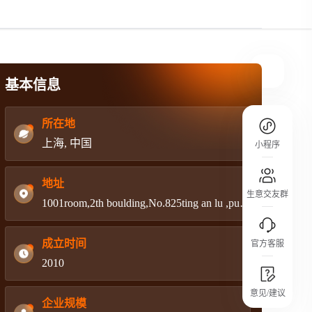
规则介绍
平台规则公开透明、处理流程一目了然，
把握自身保障的权益
基本信息
所在地
上海, 中国
小程序
地址
生意交友群
1001room,2th boulding,No.825ting an lu ,pudong,shanghai
成立时间
官方客服
2010
城市沙龙
意见/建议
行业热点 / 实战经验 / 人脉交流
企业规模