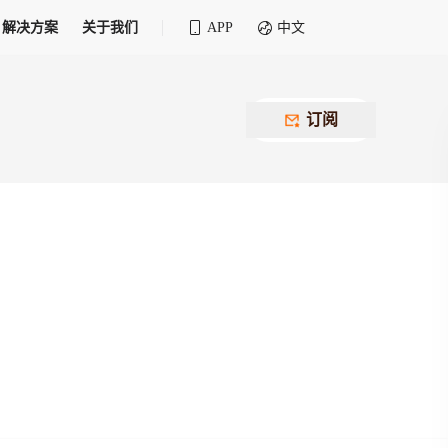
解决方案
关于我们
APP
中文
全球化物流行业 30&30 系列评选
供应商联盟
最近要召开的会议
铁路专属
为拖车、报关、仓储、金融保险、IT服务
订阅
找代理
等优质供应商，提供海量货代资源，品牌
盘，
12,000+全球货代企业聚集，智能推荐代理，
推广机会
快速满足您的需求
建议
生意交友群
荐代理，快速满足您的需求
为客户
100,000+货代同行，随时交流找客户
杰西保
本评选旨在系统梳理和表彰在全球化进程中表现卓
了保护您的资金安全，推荐您和会员间在平台内结算
越的物流企业及核心管理者
货运险
费率万2起，最低保费15元；人工1v1服务
货代责任险
信用交易备案
最低保费 2 万起，保障货代经营风险
掌握
会员计划开展信用合作时通过此链接提交信
用交易备案