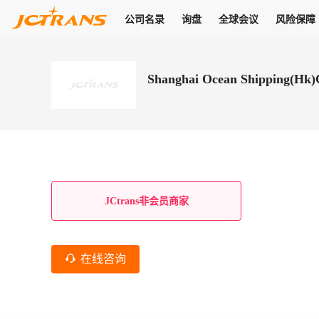
公司名录
询盘
全球会议
风险保障
商机
公司名录
询盘
全球会议
风险保障
JC Pay
关于我们
热门产品
解决方案
普货
Shanghai Ocean Shipping(Hk)
拥有
会员合作风险保障、提供行业领先的纠纷处理方案，为你全方位
高效安全的结算服务，一年节省上万元手续费
支持查看会员列表、商铺详情、线上咨询，为您打通多种商机
物流行业最具影响力的高端会议之一
公司名录
18,000+
作风
在过去30天内，用户已发布
需求
会员体系
家，1.2万+付费会员，77万+注册用户
商机解决方案
支持查看
为您打通
关于我们
查看更多
查看更多
查看更多
线下活动
风控解决方案
查看更多
询盘大厅
航线展示
JC Ver
JC Pay
支付结算解决方案
分钟级询价、报价市场，海量优质货盘，多种业务类型，生意
航线服务
助力
助您快速
纠纷/索赔
线下活动
获取
杰西保
商学院
国内美元支付
JCtrans非会员商家
查看更多
热门业务
热门航线
联合中国银行推出，收付海运费秒到服务
合规单证
风险名单
线上申诉
俱乐部
全年大会
海运整箱
印巴线
线上黑名单全员同步预警，将风险合作拒之门外
申诉、纠纷线上
高效1对1洽谈
促进合作
拓展全球商机
风控
在线咨询
物流工具
海运拼箱
东南亚
信用交易备案
规则介绍
风险名单
区域会议
会员计划开展信用合作时通过此链接提交信用交
平台规则公开透
行业智库
空运
地中海线
线上黑名
高效1对1洽谈
区域市场洞察
精准布局目标市场
易备案
身保障的权益
将风险合