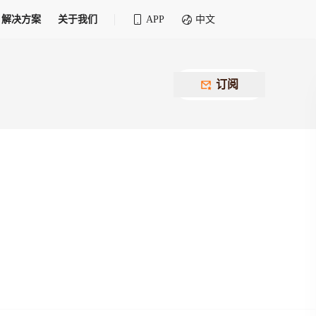
解决方案
关于我们
APP
中文
全球化物流行业 30&30 系列评选
供应商联盟
最近要召开的会议
铁路专属
为拖车、报关、仓储、金融保险、IT服务
订阅
找代理
等优质供应商，提供海量货代资源，品牌
盘，
12,000+全球货代企业聚集，智能推荐代理，
推广机会
快速满足您的需求
建议
生意交友群
荐代理，快速满足您的需求
为客户
100,000+货代同行，随时交流找客户
杰西保
本评选旨在系统梳理和表彰在全球化进程中表现卓
了保护您的资金安全，推荐您和会员间在平台内结算
越的物流企业及核心管理者
货运险
费率万2起，最低保费15元；人工1v1服务
货代责任险
信用交易备案
最低保费 2 万起，保障货代经营风险
掌握
会员计划开展信用合作时通过此链接提交信
用交易备案