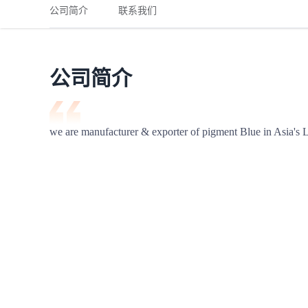
铁路
红海线
货物和货代操作风险解决方案
公司简介
联系我们
联合参展
风险预防
更多
更多
案例分享、风控通知、避坑指南，防患于未然。
风险预防
全球合规解决方案
扩展人脉
品牌塑造
助力企业发展
案例分享
防患于未
在线交易
公司简介
API超市
支付
行业资讯
we are manufacturer & exporter of pigment Blue in Asia's La
国内美元
联合中国
商学
商家培训
平台入门 /