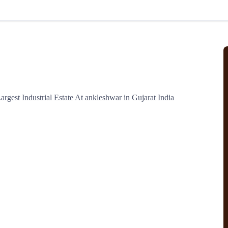
北美线
区域分享
在线课程
行业洞察
更多
风险监控
城市沙龙
、风控通知、避坑指南，
避免与暂停、黑名单会员合作，
然
实时接收会员动态
行业热点
实战经验
人脉交流
结算解决方案
rgest Industrial Estate At ankleshwar in Gujarat India
支付
全球会员间免费结算
银行推出，收付海运费秒到服务
无银行手续费，资金即时到账，
为了保护您的资金安全，
推荐您和会员间在平台内结算
院
JCtrans Connect+
 经营成长 / 行业知识
区域分享 / 在线课程 / 行业洞察