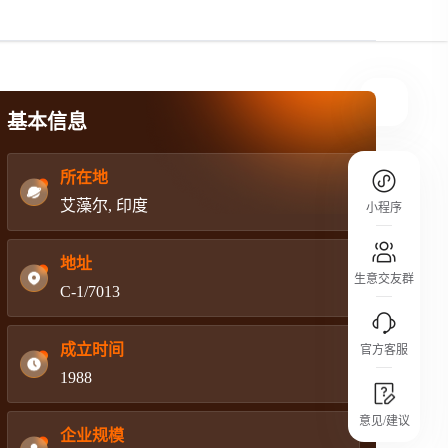
规则介绍
平台规则公开透明、处理流程一目了然，
把握自身保障的权益
基本信息
所在地
艾藻尔, 印度
小程序
地址
生意交友群
C-1/7013
成立时间
官方客服
1988
城市沙龙
意见/建议
行业热点 / 实战经验 / 人脉交流
企业规模