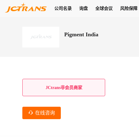
公司名录
询盘
全球会议
风险保障
商机
公司名录
询盘
全球会议
风险保障
JC Pay
关于我们
热门产品
解决方案
普货
Pigment India
拥有
会员合作风险保障、提供行业领先的纠纷处理方案，为你全方位
高效安全的结算服务，一年节省上万元手续费
支持查看会员列表、商铺详情、线上咨询，为您打通多种商机
物流行业最具影响力的高端会议之一
公司名录
18,000+
作风
在过去30天内，用户已发布
需求
会员体系
家，1.2万+付费会员，77万+注册用户
商机解决方案
支持查看
为您打通
关于我们
查看更多
查看更多
查看更多
线下活动
风控解决方案
查看更多
询盘大厅
航线展示
JC Ver
JC Pay
支付结算解决方案
分钟级询价、报价市场，海量优质货盘，多种业务类型，生意
航线服务
助力
助您快速
纠纷/索赔
线下活动
获取
杰西保
商学院
国内美元支付
JCtrans非会员商家
查看更多
热门业务
热门航线
联合中国银行推出，收付海运费秒到服务
合规单证
风险名单
线上申诉
俱乐部
全年大会
海运整箱
印巴线
线上黑名单全员同步预警，将风险合作拒之门外
申诉、纠纷线上
高效1对1洽谈
促进合作
拓展全球商机
风控
在线咨询
物流工具
海运拼箱
东南亚
信用交易备案
规则介绍
风险名单
区域会议
会员计划开展信用合作时通过此链接提交信用交
平台规则公开透
行业智库
空运
地中海线
线上黑名
高效1对1洽谈
区域市场洞察
精准布局目标市场
易备案
身保障的权益
将风险合