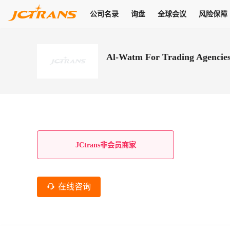
公司名录
询盘
全球会议
风险保障
商机
公司名录
询盘
全球会议
风险保障
JC Pay
关于我们
热门产品
解决方案
普货
Al-Watm For Trading Agencie
拥有
会员合作风险保障、提供行业领先的纠纷处理方案，为你全方位
高效安全的结算服务，一年节省上万元手续费
支持查看会员列表、商铺详情、线上咨询，为您打通多种商机
物流行业最具影响力的高端会议之一
公司名录
18,000+
作风
在过去30天内，用户已发布
需求
会员体系
家，1.2万+付费会员，77万+注册用户
商机解决方案
支持查看
为您打通
关于我们
查看更多
查看更多
查看更多
线下活动
风控解决方案
查看更多
询盘大厅
航线展示
JC Ver
JC Pay
支付结算解决方案
分钟级询价、报价市场，海量优质货盘，多种业务类型，生意
航线服务
助力
助您快速
纠纷/索赔
线下活动
获取
杰西保
商学院
国内美元支付
JCtrans非会员商家
查看更多
热门业务
热门航线
联合中国银行推出，收付海运费秒到服务
合规单证
风险名单
线上申诉
俱乐部
全年大会
海运整箱
印巴线
线上黑名单全员同步预警，将风险合作拒之门外
申诉、纠纷线上
高效1对1洽谈
促进合作
拓展全球商机
风控
在线咨询
物流工具
海运拼箱
东南亚
信用交易备案
规则介绍
风险名单
区域会议
会员计划开展信用合作时通过此链接提交信用交
平台规则公开透
行业智库
空运
地中海线
线上黑名
高效1对1洽谈
区域市场洞察
精准布局目标市场
易备案
身保障的权益
将风险合