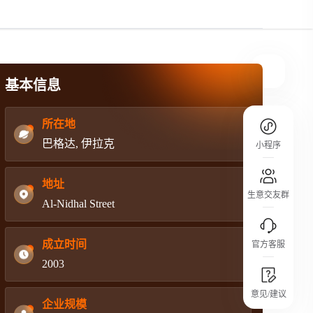
规则介绍
平台规则公开透明、处理流程一目了然，
把握自身保障的权益
基本信息
所在地
巴格达, 伊拉克
小程序
地址
生意交友群
Al-Nidhal Street
成立时间
官方客服
2003
城市沙龙
意见/建议
行业热点 / 实战经验 / 人脉交流
企业规模