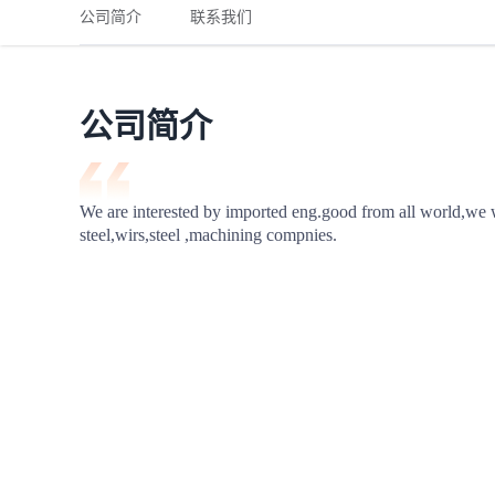
铁路
红海线
货物和货代操作风险解决方案
公司简介
联系我们
联合参展
风险预防
更多
更多
案例分享、风控通知、避坑指南，防患于未然。
风险预防
全球合规解决方案
扩展人脉
品牌塑造
助力企业发展
案例分享
防患于未
在线交易
公司简介
API超市
支付
行业资讯
We are interested by imported eng.good from all world,we w
steel,wirs,steel ,machining compnies.
国内美元
联合中国
商学
商家培训
平台入门 /