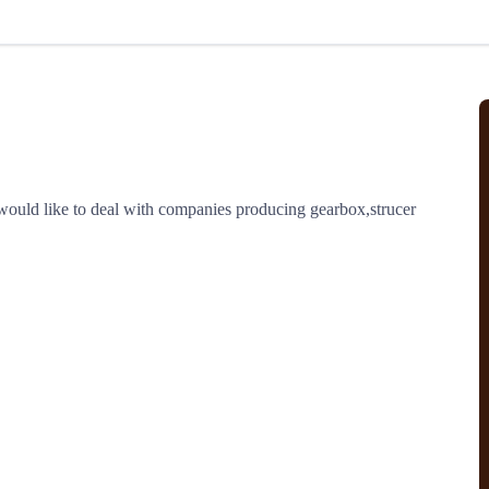
北美线
区域分享
在线课程
行业洞察
更多
风险监控
城市沙龙
、风控通知、避坑指南，
避免与暂停、黑名单会员合作，
然
实时接收会员动态
行业热点
实战经验
人脉交流
结算解决方案
ould like to deal with companies producing gearbox,strucer 
支付
全球会员间免费结算
银行推出，收付海运费秒到服务
无银行手续费，资金即时到账，
为了保护您的资金安全，
推荐您和会员间在平台内结算
院
JCtrans Connect+
 经营成长 / 行业知识
区域分享 / 在线课程 / 行业洞察