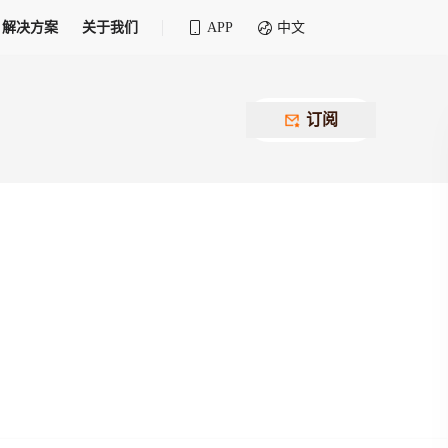
解决方案
关于我们
APP
中文
全球化物流行业 30&30 系列评选
供应商联盟
最近要召开的会议
铁路专属
为拖车、报关、仓储、金融保险、IT服务
订阅
找代理
等优质供应商，提供海量货代资源，品牌
盘，
12,000+全球货代企业聚集，智能推荐代理，
推广机会
快速满足您的需求
建议
生意交友群
荐代理，快速满足您的需求
为客户
100,000+货代同行，随时交流找客户
杰西保
本评选旨在系统梳理和表彰在全球化进程中表现卓
了保护您的资金安全，推荐您和会员间在平台内结算
越的物流企业及核心管理者
货运险
费率万2起，最低保费15元；人工1v1服务
货代责任险
信用交易备案
最低保费 2 万起，保障货代经营风险
掌握
会员计划开展信用合作时通过此链接提交信
用交易备案