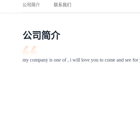
铁路
红海线
货物和货代操作风险解决方案
公司简介
联系我们
联合参展
风险预防
更多
更多
案例分享、风控通知、避坑指南，防患于未然。
风险预防
全球合规解决方案
扩展人脉
品牌塑造
助力企业发展
案例分享
防患于未
在线交易
公司简介
API超市
支付
行业资讯
my company is one of , i will love you to come and see for 
国内美元
联合中国
商学
商家培训
平台入门 /