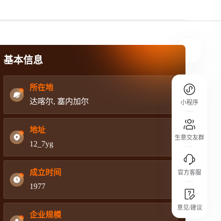
规则介绍
平台规则公开透明、处理流程一目了然，
把握自身保障的权益
基本信息
所在地
达喀尔, 塞内加尔
小程序
地址
生意交友群
12_7yg
成立时间
官方客服
1977
城市沙龙
意见/建议
行业热点 / 实战经验 / 人脉交流
企业规模