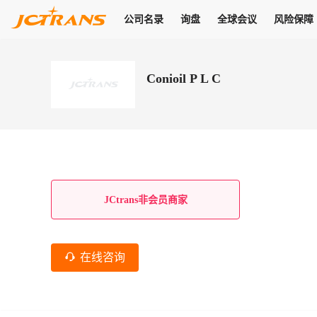
公司名录
询盘
全球会议
风险保障
商机
公司名录
询盘
全球会议
风险保障
JC Pay
关于我们
热门产品
解决方案
普货
Conioil P L C
拥有
会员合作风险保障、提供行业领先的纠纷处理方案，为你全方位
高效安全的结算服务，一年节省上万元手续费
支持查看会员列表、商铺详情、线上咨询，为您打通多种商机
物流行业最具影响力的高端会议之一
公司名录
18,000+
作风
在过去30天内，用户已发布
需求
会员体系
家，1.2万+付费会员，77万+注册用户
商机解决方案
支持查看
为您打通
关于我们
查看更多
查看更多
查看更多
线下活动
风控解决方案
查看更多
询盘大厅
航线展示
JC Ver
JC Pay
支付结算解决方案
分钟级询价、报价市场，海量优质货盘，多种业务类型，生意
航线服务
助力
助您快速
纠纷/索赔
线下活动
获取
杰西保
商学院
国内美元支付
JCtrans非会员商家
查看更多
热门业务
热门航线
联合中国银行推出，收付海运费秒到服务
合规单证
风险名单
线上申诉
俱乐部
全年大会
海运整箱
印巴线
线上黑名单全员同步预警，将风险合作拒之门外
申诉、纠纷线上
高效1对1洽谈
促进合作
拓展全球商机
风控
在线咨询
物流工具
海运拼箱
东南亚
信用交易备案
规则介绍
风险名单
区域会议
会员计划开展信用合作时通过此链接提交信用交
平台规则公开透
行业智库
空运
地中海线
线上黑名
高效1对1洽谈
区域市场洞察
精准布局目标市场
易备案
身保障的权益
将风险合