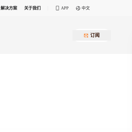
解决方案
关于我们
APP
中文
全球化物流行业 30&30 系列评选
供应商联盟
最近要召开的会议
铁路专属
为拖车、报关、仓储、金融保险、IT服务
订阅
找代理
等优质供应商，提供海量货代资源，品牌
盘，
12,000+全球货代企业聚集，智能推荐代理，
推广机会
快速满足您的需求
建议
生意交友群
荐代理，快速满足您的需求
为客户
100,000+货代同行，随时交流找客户
杰西保
本评选旨在系统梳理和表彰在全球化进程中表现卓
了保护您的资金安全，推荐您和会员间在平台内结算
越的物流企业及核心管理者
货运险
费率万2起，最低保费15元；人工1v1服务
货代责任险
信用交易备案
最低保费 2 万起，保障货代经营风险
掌握
会员计划开展信用合作时通过此链接提交信
用交易备案