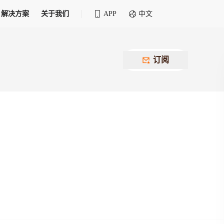
解决方案
关于我们
APP
中文
全球化物流行业 30&30 系列评选
供应商联盟
最近要召开的会议
铁路专属
为拖车、报关、仓储、金融保险、IT服务
订阅
找代理
等优质供应商，提供海量货代资源，品牌
盘，
12,000+全球货代企业聚集，智能推荐代理，
推广机会
快速满足您的需求
建议
生意交友群
荐代理，快速满足您的需求
为客户
100,000+货代同行，随时交流找客户
杰西保
本评选旨在系统梳理和表彰在全球化进程中表现卓
了保护您的资金安全，推荐您和会员间在平台内结算
越的物流企业及核心管理者
货运险
费率万2起，最低保费15元；人工1v1服务
货代责任险
信用交易备案
最低保费 2 万起，保障货代经营风险
掌握
会员计划开展信用合作时通过此链接提交信
用交易备案