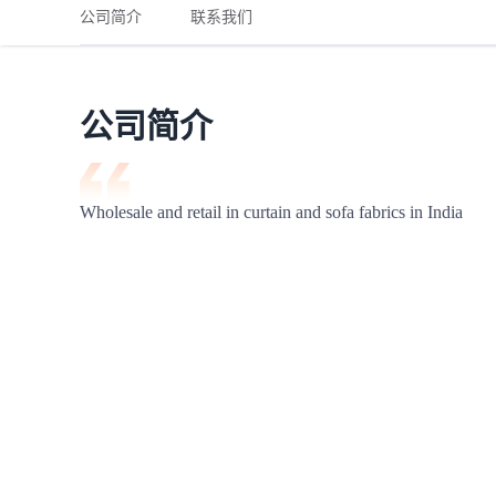
铁路
红海线
货物和货代操作风险解决方案
公司简介
联系我们
联合参展
风险预防
更多
更多
案例分享、风控通知、避坑指南，防患于未然。
风险预防
全球合规解决方案
扩展人脉
品牌塑造
助力企业发展
案例分享
防患于未
在线交易
公司简介
API超市
支付
行业资讯
Wholesale and retail in curtain and sofa fabrics in India
国内美元
联合中国
商学
商家培训
平台入门 /