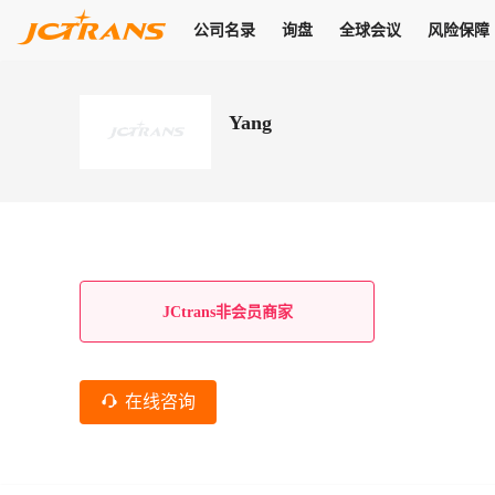
公司名录
询盘
全球会议
风险保障
商机
公司名录
询盘
全球会议
风险保障
JC Pay
关于我们
热门产品
解决方案
普货
Yang
拥有
会员合作风险保障、提供行业领先的纠纷处理方案，为你全方位
高效安全的结算服务，一年节省上万元手续费
支持查看会员列表、商铺详情、线上咨询，为您打通多种商机
物流行业最具影响力的高端会议之一
公司名录
18,000+
作风
在过去30天内，用户已发布
需求
会员体系
家，1.2万+付费会员，77万+注册用户
商机解决方案
支持查看
为您打通
关于我们
查看更多
查看更多
查看更多
线下活动
风控解决方案
查看更多
询盘大厅
航线展示
JC Ver
JC Pay
支付结算解决方案
分钟级询价、报价市场，海量优质货盘，多种业务类型，生意
航线服务
助力
助您快速
纠纷/索赔
线下活动
获取
杰西保
商学院
国内美元支付
JCtrans非会员商家
查看更多
热门业务
热门航线
联合中国银行推出，收付海运费秒到服务
合规单证
风险名单
线上申诉
俱乐部
全年大会
海运整箱
印巴线
线上黑名单全员同步预警，将风险合作拒之门外
申诉、纠纷线上
高效1对1洽谈
促进合作
拓展全球商机
风控
在线咨询
物流工具
海运拼箱
东南亚
信用交易备案
规则介绍
风险名单
区域会议
会员计划开展信用合作时通过此链接提交信用交
平台规则公开透
行业智库
空运
地中海线
线上黑名
高效1对1洽谈
区域市场洞察
精准布局目标市场
易备案
身保障的权益
将风险合