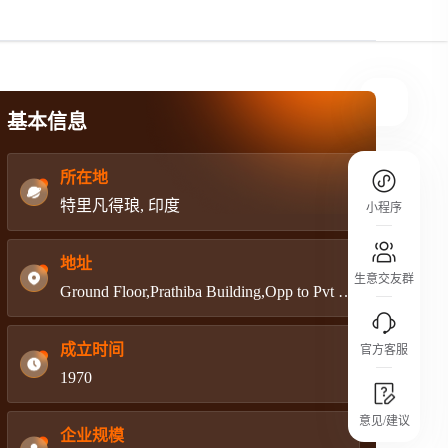
规则介绍
平台规则公开透明、处理流程一目了然，
把握自身保障的权益
基本信息
所在地
特里凡得琅, 印度
小程序
地址
生意交友群
Ground Floor,Prathiba Building,Opp to Pvt Bus Stand,Attingal
成立时间
官方客服
1970
城市沙龙
意见/建议
行业热点 / 实战经验 / 人脉交流
企业规模