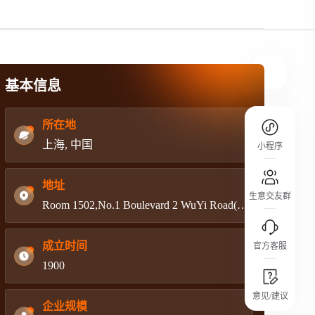
规则介绍
平台规则公开透明、处理流程一目了然，
把握自身保障的权益
基本信息
所在地
上海, 中国
小程序
地址
生意交友群
Room 1502,No.1 Boulevard 2 WuYi Road(west),FuRong.Desrtrict,ChangShang
成立时间
官方客服
1900
城市沙龙
意见/建议
行业热点 / 实战经验 / 人脉交流
企业规模