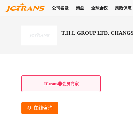
公司名录
询盘
全球会议
风险保障
商机
公司名录
询盘
全球会议
风险保障
JC Pay
关于我们
热门产品
解决方案
普货
T.H.I. GROUP LTD. CHANG
拥有
会员合作风险保障、提供行业领先的纠纷处理方案，为你全方位
高效安全的结算服务，一年节省上万元手续费
支持查看会员列表、商铺详情、线上咨询，为您打通多种商机
物流行业最具影响力的高端会议之一
公司名录
18,000+
作风
在过去30天内，用户已发布
需求
会员体系
家，1.2万+付费会员，77万+注册用户
商机解决方案
支持查看
为您打通
关于我们
查看更多
查看更多
查看更多
线下活动
风控解决方案
查看更多
询盘大厅
航线展示
JC Ver
JC Pay
支付结算解决方案
分钟级询价、报价市场，海量优质货盘，多种业务类型，生意
航线服务
助力
助您快速
纠纷/索赔
线下活动
获取
杰西保
商学院
国内美元支付
JCtrans非会员商家
查看更多
热门业务
热门航线
联合中国银行推出，收付海运费秒到服务
合规单证
风险名单
线上申诉
俱乐部
全年大会
海运整箱
印巴线
线上黑名单全员同步预警，将风险合作拒之门外
申诉、纠纷线上
高效1对1洽谈
促进合作
拓展全球商机
风控
在线咨询
物流工具
海运拼箱
东南亚
信用交易备案
规则介绍
风险名单
区域会议
会员计划开展信用合作时通过此链接提交信用交
平台规则公开透
行业智库
空运
地中海线
线上黑名
高效1对1洽谈
区域市场洞察
精准布局目标市场
易备案
身保障的权益
将风险合