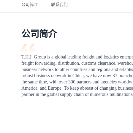
铁路
红海线
货物和货代操作风险解决方案
公司简介
联系我们
联合参展
风险预防
更多
更多
案例分享、风控通知、避坑指南，防患于未然。
风险预防
全球合规解决方案
扩展人脉
品牌塑造
助力企业发展
案例分享
防患于未
在线交易
公司简介
API超市
支付
行业资讯
T.H.I. Group is a global leading freight and logistics enterpr
freight forwarding, distribution, customs clearance, wareho
国内美元
business network to other countries and regions and establi
联合中国
robust business network in China, we have now 37 branches
the same time, with over 300 partners and agencies worldwi
America, and Europe. To keep abreast of changing busines
partner in the global supply chain of numerous multinational
商学
商家培训
平台入门 /