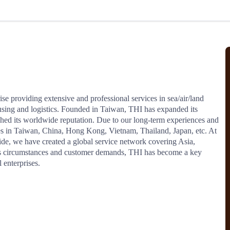
北美线
区域分享
在线课程
行业洞察
更多
风险监控
城市沙龙
、风控通知、避坑指南，
避免与暂停、黑名单会员合作，
然
实时接收会员动态
行业热点
实战经验
人脉交流
结算解决方案
ise providing extensive and professional services in sea/air/land 
using and logistics. Founded in Taiwan, THI has expanded its 
支付
全球会员间免费结算
shed its worldwide reputation. Due to our long-term experiences and 
银行推出，收付海运费秒到服务
无银行手续费，资金即时到账，
 in Taiwan, China, Hong Kong, Vietnam, Thailand, Japan, etc. At 
为了保护您的资金安全，
推荐您和会员间在平台内结算
de, we have created a global service network covering Asia, 
s circumstances and customer demands, THI has become a key 
 enterprises.
院
JCtrans Connect+
 经营成长 / 行业知识
区域分享 / 在线课程 / 行业洞察