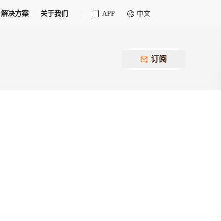
解决方案
关于我们
APP
中文
全球化物流行业 30&30 系列评选
供应商联盟
最近要召开的会议
铁路专属
为拖车、报关、仓储、金融保险、IT服务
订阅
找代理
等优质供应商，提供海量货代资源，品牌
盘，
12,000+全球货代企业聚集，智能推荐代理，
推广机会
快速满足您的需求
建议
生意交友群
荐代理，快速满足您的需求
为客户
100,000+货代同行，随时交流找客户
杰西保
本评选旨在系统梳理和表彰在全球化进程中表现卓
了保护您的资金安全，推荐您和会员间在平台内结算
越的物流企业及核心管理者
货运险
费率万2起，最低保费15元；人工1v1服务
货代责任险
信用交易备案
最低保费 2 万起，保障货代经营风险
掌握
会员计划开展信用合作时通过此链接提交信
用交易备案