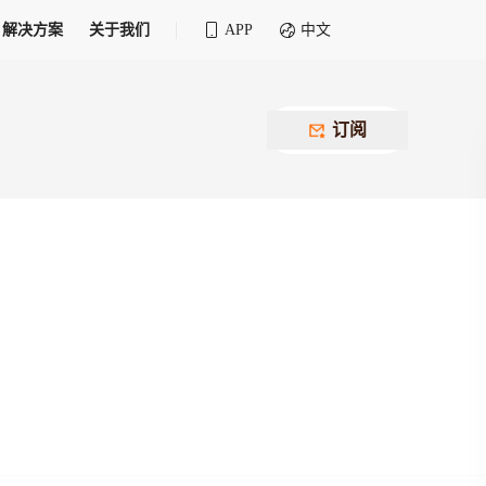
解决方案
关于我们
APP
中文
全球化物流行业 30&30 系列评选
供应商联盟
最近要召开的会议
铁路专属
为拖车、报关、仓储、金融保险、IT服务
订阅
找代理
等优质供应商，提供海量货代资源，品牌
盘，
12,000+全球货代企业聚集，智能推荐代理，
推广机会
快速满足您的需求
建议
生意交友群
荐代理，快速满足您的需求
为客户
100,000+货代同行，随时交流找客户
杰西保
本评选旨在系统梳理和表彰在全球化进程中表现卓
了保护您的资金安全，推荐您和会员间在平台内结算
越的物流企业及核心管理者
货运险
费率万2起，最低保费15元；人工1v1服务
货代责任险
信用交易备案
最低保费 2 万起，保障货代经营风险
掌握
会员计划开展信用合作时通过此链接提交信
用交易备案