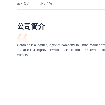
铁路
红海线
货物和货代操作风险解决方案
公司简介
联系我们
联合参展
风险预防
更多
更多
案例分享、风控通知、避坑指南，防患于未然。
风险预防
全球合规解决方案
扩展人脉
品牌塑造
助力企业发展
案例分享
防患于未
在线交易
公司简介
API超市
支付
行业资讯
Centrans is a leading logistics company in China market offe
and also is a shipowner with a fleet around 1,000 dwt ,inclu
国内美元
carriers.
联合中国
商学
商家培训
平台入门 /