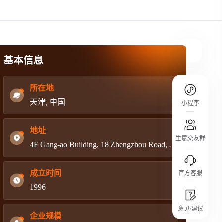
规则介绍
平台规则公开透明、处理流程一目了然，
把握自身保障的权益
基本信息
所在地
天津, 中国
小程序
地址
生意交友群
4F Gang-ao Building, 18 Zhengzhou Road, Heping District, Tianjin, China
成立时间
官方客服
1996
城市沙龙
意见/建议
行业热点 / 实战经验 / 人脉交流
企业规模