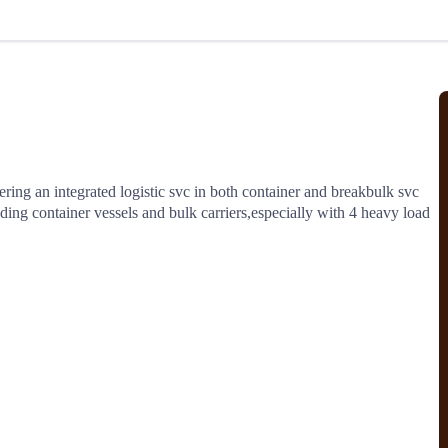
北美线
区域分享
在线课程
行业洞察
更多
风险监控
城市沙龙
、风控通知、避坑指南，
避免与暂停、黑名单会员合作，
然
实时接收会员动态
行业热点
实战经验
人脉交流
结算解决方案
ring an integrated logistic svc in both container and breakbulk svc 
ding container vessels and bulk carriers,especially with 4 heavy load 
支付
全球会员间免费结算
银行推出，收付海运费秒到服务
无银行手续费，资金即时到账，
为了保护您的资金安全，
推荐您和会员间在平台内结算
院
JCtrans Connect+
 经营成长 / 行业知识
区域分享 / 在线课程 / 行业洞察