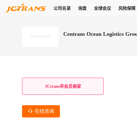
公司名录
询盘
全球会议
风险保障
商机
公司名录
询盘
全球会议
风险保障
JC Pay
关于我们
热门产品
解决方案
普货
Centrans Ocean Logistics Grou
拥有
会员合作风险保障、提供行业领先的纠纷处理方案，为你全方位
高效安全的结算服务，一年节省上万元手续费
支持查看会员列表、商铺详情、线上咨询，为您打通多种商机
物流行业最具影响力的高端会议之一
公司名录
18,000+
作风
在过去30天内，用户已发布
需求
会员体系
家，1.2万+付费会员，77万+注册用户
商机解决方案
支持查看
为您打通
关于我们
查看更多
查看更多
查看更多
线下活动
风控解决方案
查看更多
询盘大厅
航线展示
JC Ver
JC Pay
支付结算解决方案
分钟级询价、报价市场，海量优质货盘，多种业务类型，生意
航线服务
助力
助您快速
纠纷/索赔
线下活动
获取
杰西保
商学院
国内美元支付
JCtrans非会员商家
查看更多
热门业务
热门航线
联合中国银行推出，收付海运费秒到服务
合规单证
风险名单
线上申诉
俱乐部
全年大会
海运整箱
印巴线
线上黑名单全员同步预警，将风险合作拒之门外
申诉、纠纷线上
高效1对1洽谈
促进合作
拓展全球商机
风控
在线咨询
物流工具
海运拼箱
东南亚
信用交易备案
规则介绍
风险名单
区域会议
会员计划开展信用合作时通过此链接提交信用交
平台规则公开透
行业智库
空运
地中海线
线上黑名
高效1对1洽谈
区域市场洞察
精准布局目标市场
易备案
身保障的权益
将风险合