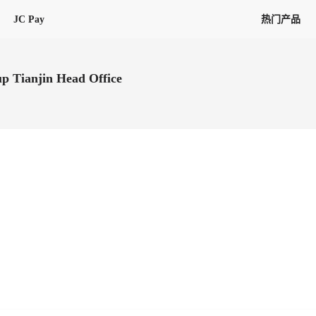
JC Pay
热门产品
解决方案
联盟
专项联盟
p Tianjin Head Office
全球万家会员，提供最高15万美金合
提供项目货、危险品、电商货、
保驾护航
链接入口。会员资源覆盖181个国
询盘
险保障，1对1人工服务
圈层，合作商机更加精准
会员列表、商铺详情、线上咨询，
分钟级询价、报价市场，海量优质询
多种商机链接入口
多种业务类型，生意唾手可得
帮助中心
意见/
找代理
客户管理
ified
唾手可得
12,000+全球货代企业聚集，智能推
可查询、比较和询价海运航线，
一站式汇聚所有潜在商机，将访客变
会员更好展示自己的能力，建立信任
获客与曝光
在线交易
更多商业机会
商学院
全球会员间免费结算
查看更多
(海运)
热门航线(空运)
无银行手续费，资金即时到账，为
信保订单
商家培训
南亚次大陆线
受理，受理流程时时掌握
平台监管的安全交易方式，推荐首次合作使用
解决方案
平台入门
经营成长
行业知识
东南亚线
线上申诉
明、处理流程一目了然，把握自
JCtrans Connect+
中东线
单全员同步预警，
申诉、纠纷线上受理，受理流程时时
作拒之门外