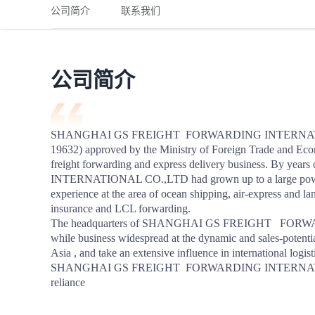
铁路
红海线
货物和货代操作风险解决方案
公司简介
联系我们
联合参展
风险预防
更多
更多
案例分享、风控通知、避坑指南，防患于未然。
风险预防
全球合规解决方案
扩展人脉
品牌塑造
助力企业发展
案例分享
防患于未
在线交易
公司简介
API超市
支付
行业资讯
SHANGHAI GS FREIGHT  FORWARDING INTERNATIONAL
19632) approved by the Ministry of Foreign Trade and Econo
国内美元
freight forwarding and express delivery business. B
联合中国
INTERNATIONAL CO.,LTD had grown up to a large powerful
experience at the area of ocean shipping, air-express and la
insurance and LCL forwarding. 

The headquarters of SHANGHAI GS FREIGHT   FO
while business widespread at the dynamic and sales-potent
商学
Asia , and take an extensive influence in international logisti
SHANGHAI GS FREIGHT  FORWARDING INTERNATIONAL C
商家培训
reliance
平台入门 /