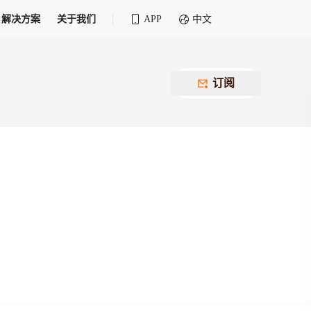
解决方案
关于我们
APP
中文
全球化物流行业 30&30 系列评选
供应商联盟
最近要召开的会议
铁路专属
为拖车、报关、仓储、金融保险、IT服务
订阅
找代理
等优质供应商，提供海量货代资源，品牌
盘，
12,000+全球货代企业聚集，智能推荐代理，
推广机会
快速满足您的需求
建议
生意交友群
荐代理，快速满足您的需求
为客户
100,000+货代同行，随时交流找客户
杰西保
本评选旨在系统梳理和表彰在全球化进程中表现卓
了保护您的资金安全，推荐您和会员间在平台内结算
越的物流企业及核心管理者
货运险
费率万2起，最低保费15元；人工1v1服务
货代责任险
信用交易备案
最低保费 2 万起，保障货代经营风险
掌握
会员计划开展信用合作时通过此链接提交信
用交易备案