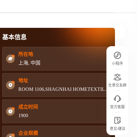
规则介绍
平台规则公开透明、处理流程一目了然，
把握自身保障的权益
基本信息
所在地
上海, 中国
小程序
地址
生意交友群
ROOM 1106,SHAGNHAI HOMETEXTILES MANSION ,NO 210 SIPING ROAD SHAGNHAI 20086,CHINA
成立时间
官方客服
1900
城市沙龙
意见/建议
行业热点 / 实战经验 / 人脉交流
企业规模