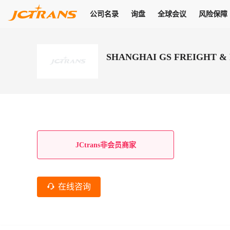
公司名录
询盘
全球会议
风险保障
商机
公司名录
询盘
全球会议
风险保障
JC Pay
关于我们
热门产品
解决方案
普货
SHANGHAI GS FREIGHT &
拥有
会员合作风险保障、提供行业领先的纠纷处理方案，为你全方位
高效安全的结算服务，一年节省上万元手续费
支持查看会员列表、商铺详情、线上咨询，为您打通多种商机
物流行业最具影响力的高端会议之一
公司名录
18,000+
作风
在过去30天内，用户已发布
需求
会员体系
家，1.2万+付费会员，77万+注册用户
商机解决方案
支持查看
为您打通
关于我们
查看更多
查看更多
查看更多
线下活动
风控解决方案
查看更多
询盘大厅
航线展示
JC Ver
JC Pay
支付结算解决方案
分钟级询价、报价市场，海量优质货盘，多种业务类型，生意
航线服务
助力
助您快速
纠纷/索赔
线下活动
获取
杰西保
商学院
国内美元支付
JCtrans非会员商家
查看更多
热门业务
热门航线
联合中国银行推出，收付海运费秒到服务
合规单证
风险名单
线上申诉
俱乐部
全年大会
海运整箱
印巴线
线上黑名单全员同步预警，将风险合作拒之门外
申诉、纠纷线上
高效1对1洽谈
促进合作
拓展全球商机
风控
在线咨询
物流工具
海运拼箱
东南亚
信用交易备案
规则介绍
风险名单
区域会议
会员计划开展信用合作时通过此链接提交信用交
平台规则公开透
行业智库
空运
地中海线
线上黑名
高效1对1洽谈
区域市场洞察
精准布局目标市场
易备案
身保障的权益
将风险合