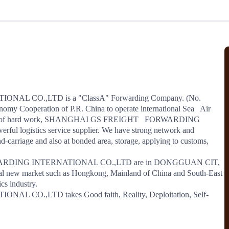
北美线
区域分享
在线课程
行业洞察
更多
风险监控
城市沙龙
、风控通知、避坑指南，
避免与暂停、黑名单会员合作，
然
实时接收会员动态
行业热点
实战经验
人脉交流
结算解决方案
 CO.,LTD is a "ClassA" Forwarding Company. (No. 
my Cooperation of P.R. China to operate international Sea   Air 
支付
全球会员间免费结算
y years of hard work, SHANGHAI GS FREIGHT   FORWARDING 
银行推出，收付海运费秒到服务
无银行手续费，资金即时到账，
 logistics service supplier. We have strong network and 
为了保护您的资金安全，
推荐您和会员间在平台内结算
nd-carriage and also at bonded area, storage, applying to customs, 
RWARDING INTERNATIONAL CO.,LTD are in DONGGUAN CIT, 
ial new market such as Hongkong, Mainland of China and South-East 
院
cs industry. 

O.,LTD takes Good faith, Reality, Deploitation, Self-
JCtrans Connect+
 经营成长 / 行业知识
区域分享 / 在线课程 / 行业洞察