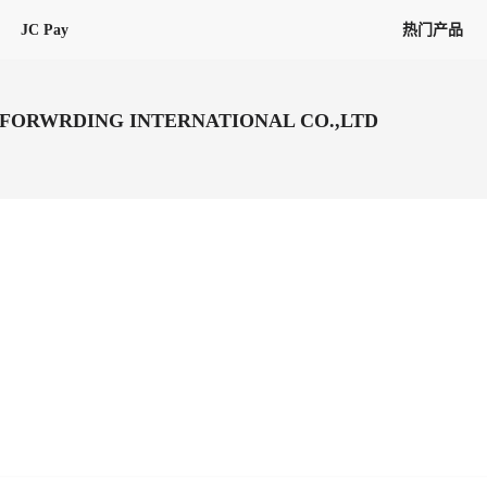
JC Pay
热门产品
解决方案
联盟
专项联盟
 FORWRDING INTERNATIONAL CO.,LTD
全球万家会员，提供最高15万美金合
提供项目货、危险品、电商货、
保驾护航
链接入口。会员资源覆盖181个国
询盘
险保障，1对1人工服务
圈层，合作商机更加精准
会员列表、商铺详情、线上咨询，
分钟级询价、报价市场，海量优质询
多种商机链接入口
多种业务类型，生意唾手可得
帮助中心
意见/
找代理
客户管理
ified
唾手可得
12,000+全球货代企业聚集，智能推
可查询、比较和询价海运航线，
一站式汇聚所有潜在商机，将访客变
会员更好展示自己的能力，建立信任
获客与曝光
在线交易
更多商业机会
商学院
全球会员间免费结算
查看更多
(海运)
热门航线(空运)
无银行手续费，资金即时到账，为
信保订单
商家培训
南亚次大陆线
受理，受理流程时时掌握
平台监管的安全交易方式，推荐首次合作使用
解决方案
平台入门
经营成长
行业知识
东南亚线
线上申诉
明、处理流程一目了然，把握自
JCtrans Connect+
中东线
单全员同步预警，
申诉、纠纷线上受理，受理流程时时
作拒之门外