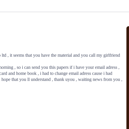
北美线
区域分享
在线课程
行业洞察
更多
风险监控
城市沙龙
、风控通知、避坑指南，
避免与暂停、黑名单会员合作，
然
实时接收会员动态
行业热点
实战经验
人脉交流
结算解决方案
 ltd , it seems that you have the material and you call my girlfriend 
支付
全球会员间免费结算
morning , so i can send you this papers if i have your email adress , 
银行推出，收付海运费秒到服务
无银行手续费，资金即时到账，
ard and home book , i had to change email adress cause i had 
为了保护您的资金安全，
推荐您和会员间在平台内结算
hope that you ll understand , thank uyou , waiting news from you , 
院
JCtrans Connect+
 经营成长 / 行业知识
区域分享 / 在线课程 / 行业洞察