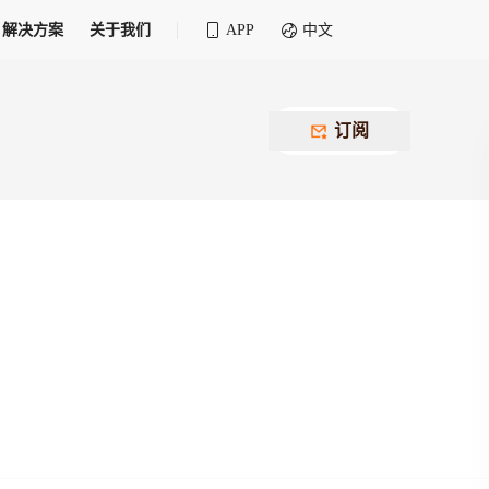
解决方案
关于我们
APP
中文
全球化物流行业 30&30 系列评选
供应商联盟
最近要召开的会议
铁路专属
为拖车、报关、仓储、金融保险、IT服务
订阅
找代理
等优质供应商，提供海量货代资源，品牌
盘，
12,000+全球货代企业聚集，智能推荐代理，
推广机会
快速满足您的需求
建议
生意交友群
荐代理，快速满足您的需求
为客户
100,000+货代同行，随时交流找客户
杰西保
本评选旨在系统梳理和表彰在全球化进程中表现卓
了保护您的资金安全，推荐您和会员间在平台内结算
越的物流企业及核心管理者
货运险
费率万2起，最低保费15元；人工1v1服务
货代责任险
信用交易备案
最低保费 2 万起，保障货代经营风险
掌握
会员计划开展信用合作时通过此链接提交信
用交易备案