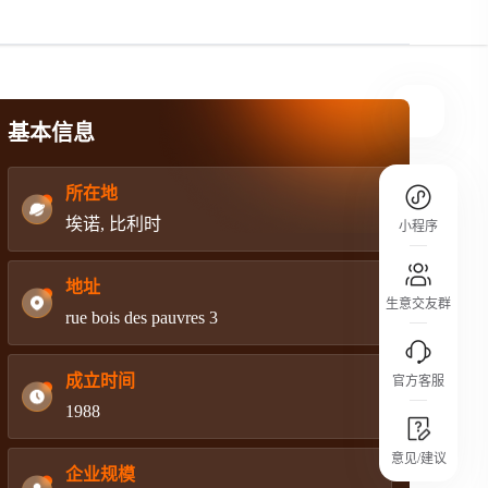
规则介绍
平台规则公开透明、处理流程一目了然，
把握自身保障的权益
基本信息
所在地
埃诺, 比利时
小程序
地址
生意交友群
rue bois des pauvres 3
成立时间
官方客服
1988
城市沙龙
意见/建议
行业热点 / 实战经验 / 人脉交流
企业规模