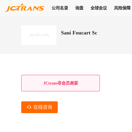
公司名录
询盘
全球会议
风险保障
商机
公司名录
询盘
全球会议
风险保障
JC Pay
关于我们
热门产品
解决方案
普货
Sani Foucart Sc
拥有
会员合作风险保障、提供行业领先的纠纷处理方案，为你全方位
高效安全的结算服务，一年节省上万元手续费
支持查看会员列表、商铺详情、线上咨询，为您打通多种商机
物流行业最具影响力的高端会议之一
公司名录
18,000+
作风
在过去30天内，用户已发布
需求
会员体系
家，1.2万+付费会员，77万+注册用户
商机解决方案
支持查看
为您打通
关于我们
查看更多
查看更多
查看更多
线下活动
风控解决方案
查看更多
询盘大厅
航线展示
JC Ver
JC Pay
支付结算解决方案
分钟级询价、报价市场，海量优质货盘，多种业务类型，生意
航线服务
助力
助您快速
纠纷/索赔
线下活动
获取
杰西保
商学院
国内美元支付
JCtrans非会员商家
查看更多
热门业务
热门航线
联合中国银行推出，收付海运费秒到服务
合规单证
风险名单
线上申诉
俱乐部
全年大会
海运整箱
印巴线
线上黑名单全员同步预警，将风险合作拒之门外
申诉、纠纷线上
高效1对1洽谈
促进合作
拓展全球商机
风控
在线咨询
物流工具
海运拼箱
东南亚
信用交易备案
规则介绍
风险名单
区域会议
会员计划开展信用合作时通过此链接提交信用交
平台规则公开透
行业智库
空运
地中海线
线上黑名
高效1对1洽谈
区域市场洞察
精准布局目标市场
易备案
身保障的权益
将风险合