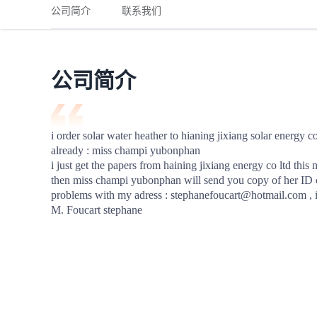
铁路
红海线
货物和货代操作风险解决方案
公司简介
联系我们
联合参展
风险预防
更多
更多
案例分享、风控通知、避坑指南，防患于未然。
风险预防
全球合规解决方案
扩展人脉
品牌塑造
助力企业发展
案例分享
防患于未
在线交易
公司简介
API超市
支付
行业资讯
i order solar water heather to hianing jixiang solar energy co
already : miss champi yubonphan 

国内美元
i just get the papers from haining jixiang energy co ltd this 
联合中国
then miss champi yubonphan will send you copy of her ID c
problems with my adress : stephanefoucart@hotmail.com , i 
M. Foucart stephane
商学
商家培训
平台入门 /