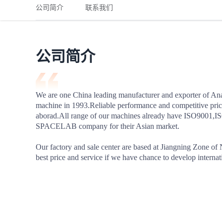
铁路
红海线
货物和货代操作风险解决方案
公司简介
联系我们
联合参展
风险预防
更多
更多
案例分享、风控通知、避坑指南，防患于未然。
风险预防
全球合规解决方案
扩展人脉
品牌塑造
助力企业发展
案例分享
防患于未
在线交易
公司简介
API超市
支付
行业资讯
We are one China leading manufacturer and exporter of Anae
machine in 1993.Reliable performance and competitive pric
国内美元
aborad.All range of our machines already have ISO9001,I
联合中国
SPACELAB company for their Asian market.

Our factory and sale center are based at Jiangning Zone of N
best price and service if we have chance to develop internat
商学
商家培训
平台入门 /