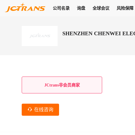
公司名录
询盘
全球会议
风险保障
商机
公司名录
询盘
全球会议
风险保障
JC Pay
关于我们
热门产品
解决方案
普货
SHENZHEN CHENWEI ELEC
拥有
会员合作风险保障、提供行业领先的纠纷处理方案，为你全方位
高效安全的结算服务，一年节省上万元手续费
支持查看会员列表、商铺详情、线上咨询，为您打通多种商机
物流行业最具影响力的高端会议之一
公司名录
18,000+
作风
在过去30天内，用户已发布
需求
会员体系
家，1.2万+付费会员，77万+注册用户
商机解决方案
支持查看
为您打通
关于我们
查看更多
查看更多
查看更多
线下活动
风控解决方案
查看更多
询盘大厅
航线展示
JC Ver
JC Pay
支付结算解决方案
分钟级询价、报价市场，海量优质货盘，多种业务类型，生意
航线服务
助力
助您快速
纠纷/索赔
线下活动
获取
杰西保
商学院
国内美元支付
JCtrans非会员商家
查看更多
热门业务
热门航线
联合中国银行推出，收付海运费秒到服务
合规单证
风险名单
线上申诉
俱乐部
全年大会
海运整箱
印巴线
线上黑名单全员同步预警，将风险合作拒之门外
申诉、纠纷线上
高效1对1洽谈
促进合作
拓展全球商机
风控
在线咨询
物流工具
海运拼箱
东南亚
信用交易备案
规则介绍
风险名单
区域会议
会员计划开展信用合作时通过此链接提交信用交
平台规则公开透
行业智库
空运
地中海线
线上黑名
高效1对1洽谈
区域市场洞察
精准布局目标市场
易备案
身保障的权益
将风险合