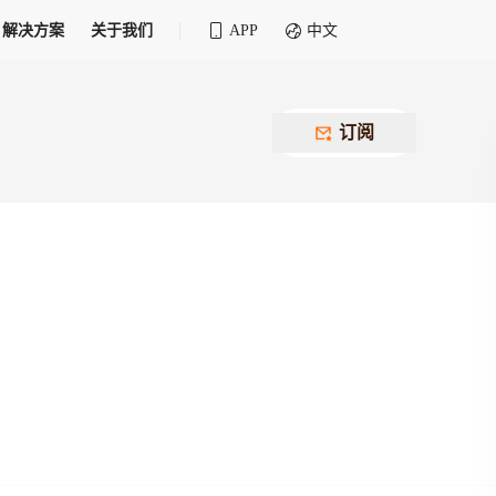
解决方案
关于我们
APP
中文
全球化物流行业 30&30 系列评选
供应商联盟
最近要召开的会议
铁路专属
为拖车、报关、仓储、金融保险、IT服务
订阅
找代理
等优质供应商，提供海量货代资源，品牌
盘，
12,000+全球货代企业聚集，智能推荐代理，
推广机会
快速满足您的需求
建议
生意交友群
荐代理，快速满足您的需求
为客户
100,000+货代同行，随时交流找客户
杰西保
本评选旨在系统梳理和表彰在全球化进程中表现卓
了保护您的资金安全，推荐您和会员间在平台内结算
越的物流企业及核心管理者
货运险
费率万2起，最低保费15元；人工1v1服务
货代责任险
信用交易备案
最低保费 2 万起，保障货代经营风险
掌握
会员计划开展信用合作时通过此链接提交信
用交易备案