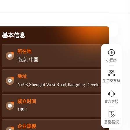
规则介绍
平台规则公开透明、处理流程一目了然，
把握自身保障的权益
基本信息
所在地
南京, 中国
小程序
地址
生意交友群
No93,Shengtai West Road,Jiangning Development zone,Nanjing,China
成立时间
官方客服
1992
城市沙龙
意见/建议
行业热点 / 实战经验 / 人脉交流
企业规模