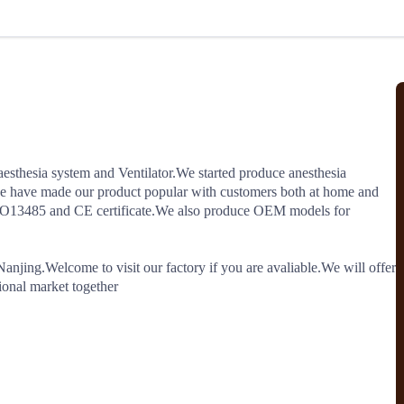
北美线
区域分享
在线课程
行业洞察
更多
风险监控
城市沙龙
、风控通知、避坑指南，
避免与暂停、黑名单会员合作，
然
实时接收会员动态
行业热点
实战经验
人脉交流
结算解决方案
sthesia system and Ventilator.We started produce anesthesia 
e have made our product popular with customers both at home and 
支付
全球会员间免费结算
SO13485 and CE certificate.We also produce OEM models for 
银行推出，收付海运费秒到服务
无银行手续费，资金即时到账，
为了保护您的资金安全，
推荐您和会员间在平台内结算
anjing.Welcome to visit our factory if you are avaliable.We will offer 
ional market together
院
JCtrans Connect+
 经营成长 / 行业知识
区域分享 / 在线课程 / 行业洞察