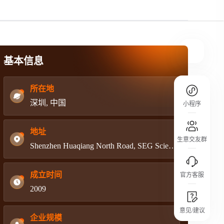
规则介绍
平台规则公开透明、处理流程一目了然，
把握自身保障的权益
基本信息
所在地
深圳, 中国
小程序
地址
生意交友群
Shenzhen Huaqiang North Road, SEG Science Park,Block 4-West,Room 508,Futian
成立时间
官方客服
2009
城市沙龙
意见/建议
行业热点 / 实战经验 / 人脉交流
企业规模