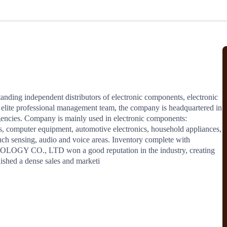
北美线
区域分享
在线课程
行业洞察
更多
风险监控
城市沙龙
、风控通知、避坑指南，
避免与暂停、黑名单会员合作，
然
实时接收会员动态
行业热点
实战经验
人脉交流
结算解决方案
independent distributors of electronic components, electronic 
ith elite professional management team, the company is headquartered in 
支付
全球会员间免费结算
ncies. Company is mainly used in electronic components: 
银行推出，收付海运费秒到服务
无银行手续费，资金即时到账，
es, computer equipment, automotive electronics, household appliances, 
为了保护您的资金安全，
推荐您和会员间在平台内结算
ch sensing, audio and voice areas. Inventory complete with 
OGY CO., LTD won a good reputation in the industry, creating 
d a dense sales and marketi
院
JCtrans Connect+
 经营成长 / 行业知识
区域分享 / 在线课程 / 行业洞察