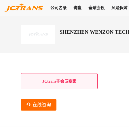
公司名录
询盘
全球会议
风险保障
商机
公司名录
询盘
全球会议
风险保障
JC Pay
关于我们
热门产品
解决方案
普货
SHENZHEN WENZON TECH
拥有
会员合作风险保障、提供行业领先的纠纷处理方案，为你全方位
高效安全的结算服务，一年节省上万元手续费
支持查看会员列表、商铺详情、线上咨询，为您打通多种商机
物流行业最具影响力的高端会议之一
公司名录
18,000+
作风
在过去30天内，用户已发布
需求
会员体系
家，1.2万+付费会员，77万+注册用户
商机解决方案
支持查看
为您打通
关于我们
查看更多
查看更多
查看更多
线下活动
风控解决方案
查看更多
询盘大厅
航线展示
JC Ver
JC Pay
支付结算解决方案
分钟级询价、报价市场，海量优质货盘，多种业务类型，生意
航线服务
助力
助您快速
纠纷/索赔
线下活动
获取
杰西保
商学院
国内美元支付
JCtrans非会员商家
查看更多
热门业务
热门航线
联合中国银行推出，收付海运费秒到服务
合规单证
风险名单
线上申诉
俱乐部
全年大会
海运整箱
印巴线
线上黑名单全员同步预警，将风险合作拒之门外
申诉、纠纷线上
高效1对1洽谈
促进合作
拓展全球商机
风控
在线咨询
物流工具
海运拼箱
东南亚
信用交易备案
规则介绍
风险名单
区域会议
会员计划开展信用合作时通过此链接提交信用交
平台规则公开透
行业智库
空运
地中海线
线上黑名
高效1对1洽谈
区域市场洞察
精准布局目标市场
易备案
身保障的权益
将风险合