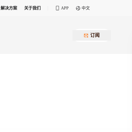
解决方案
关于我们
APP
中文
全球化物流行业 30&30 系列评选
供应商联盟
最近要召开的会议
铁路专属
为拖车、报关、仓储、金融保险、IT服务
订阅
找代理
等优质供应商，提供海量货代资源，品牌
盘，
12,000+全球货代企业聚集，智能推荐代理，
推广机会
快速满足您的需求
建议
生意交友群
荐代理，快速满足您的需求
为客户
100,000+货代同行，随时交流找客户
杰西保
本评选旨在系统梳理和表彰在全球化进程中表现卓
了保护您的资金安全，推荐您和会员间在平台内结算
越的物流企业及核心管理者
货运险
费率万2起，最低保费15元；人工1v1服务
货代责任险
信用交易备案
最低保费 2 万起，保障货代经营风险
掌握
会员计划开展信用合作时通过此链接提交信
用交易备案