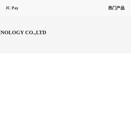
JC Pay
热门产品
解决方案
联盟
专项联盟
NOLOGY CO.,LTD
全球万家会员，提供最高15万美金合
提供项目货、危险品、电商货、
保驾护航
链接入口。会员资源覆盖181个国
询盘
险保障，1对1人工服务
圈层，合作商机更加精准
会员列表、商铺详情、线上咨询，
分钟级询价、报价市场，海量优质询
多种商机链接入口
多种业务类型，生意唾手可得
帮助中心
意见/
找代理
客户管理
ified
唾手可得
12,000+全球货代企业聚集，智能推
可查询、比较和询价海运航线，
一站式汇聚所有潜在商机，将访客变
会员更好展示自己的能力，建立信任
获客与曝光
在线交易
更多商业机会
商学院
全球会员间免费结算
查看更多
(海运)
热门航线(空运)
无银行手续费，资金即时到账，为
信保订单
商家培训
南亚次大陆线
受理，受理流程时时掌握
平台监管的安全交易方式，推荐首次合作使用
解决方案
平台入门
经营成长
行业知识
东南亚线
线上申诉
明、处理流程一目了然，把握自
JCtrans Connect+
中东线
单全员同步预警，
申诉、纠纷线上受理，受理流程时时
作拒之门外