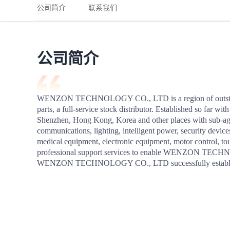
铁路
红海线
货物和货代操作风险解决方案
公司简介
联系我们
联合参展
风险预防
更多
更多
案例分享、风控通知、避坑指南，防患于未然。
风险预防
全球合规解决方案
扩展人脉
品牌塑造
助力企业发展
案例分享
防患于未
在线交易
公司简介
API超市
支付
行业资讯
WENZON TECHNOLOGY CO., LTD is a region of outstanding 
parts, a full-service stock distributor. Established so far w
国内美元
Shenzhen, Hong Kong, Korea and other places with sub-age
联合中国
communications, lighting, intelligent power, security devic
medical equipment, electronic equipment, motor control, tou
professional support services to enable WENZON TECHNOL
WENZON TECHNOLOGY CO., LTD successfully establishe
商学
商家培训
平台入门 /