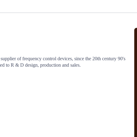
北美线
区域分享
在线课程
行业洞察
更多
风险监控
城市沙龙
、风控通知、避坑指南，
避免与暂停、黑名单会员合作，
然
实时接收会员动态
行业热点
实战经验
人脉交流
结算解决方案
pplier of frequency control devices, since the 20th century 90's 
tted to R & D design, production and sales.
支付
全球会员间免费结算
银行推出，收付海运费秒到服务
无银行手续费，资金即时到账，
为了保护您的资金安全，
推荐您和会员间在平台内结算
院
JCtrans Connect+
 经营成长 / 行业知识
区域分享 / 在线课程 / 行业洞察