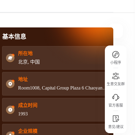
规则介绍
平台规则公开透明、处理流程一目了然，
把握自身保障的权益
基本信息
所在地
北京, 中国
小程序
地址
生意交友群
Room1008, Capital Group Plaza 6 Chaoyangmen Beidajie
成立时间
官方客服
1993
城市沙龙
意见/建议
行业热点 / 实战经验 / 人脉交流
企业规模