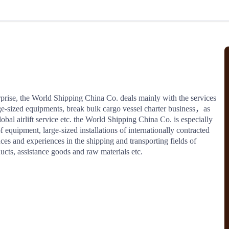
北美线
区域分享
在线课程
行业洞察
更多
风险监控
城市沙龙
、风控通知、避坑指南，
避免与暂停、黑名单会员合作，
然
实时接收会员动态
行业热点
实战经验
人脉交流
结算解决方案
erprise, the World Shipping China Co. deals mainly with the services 
arge-sized equipments, break bulk cargo vessel charter business，as 
支付
全球会员间免费结算
obal airlift service etc. the World Shipping China Co. is especially 
银行推出，收付海运费秒到服务
无银行手续费，资金即时到账，
 equipment, large-sized installations of internationally contracted 
为了保护您的资金安全，
推荐您和会员间在平台内结算
es and experiences in the shipping and transporting fields of 
ucts, assistance goods and raw materials etc.
院
JCtrans Connect+
 经营成长 / 行业知识
区域分享 / 在线课程 / 行业洞察