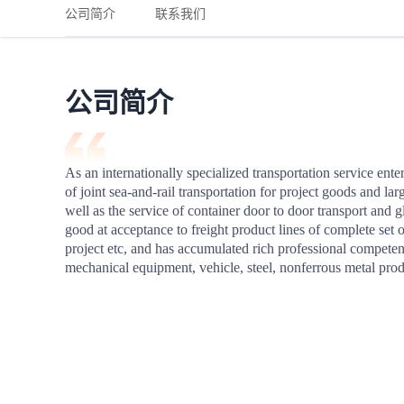
铁路
红海线
货物和货代操作风险解决方案
公司简介
联系我们
联合参展
风险预防
更多
更多
案例分享、风控通知、避坑指南，防患于未然。
风险预防
全球合规解决方案
扩展人脉
品牌塑造
助力企业发展
案例分享
防患于未
在线交易
公司简介
API超市
支付
行业资讯
As an internationally specialized transportation service ent
of joint sea-and-rail transportation for project goods and l
国内美元
well as the service of container door to door transport and gl
联合中国
good at acceptance to freight product lines of complete set of
project etc, and has accumulated rich professional competenc
mechanical equipment, vehicle, steel, nonferrous metal prod
商学
商家培训
平台入门 /