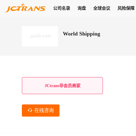
公司名录
询盘
全球会议
风险保障
商机
公司名录
询盘
全球会议
风险保障
JC Pay
关于我们
热门产品
解决方案
普货
World Shipping
拥有
会员合作风险保障、提供行业领先的纠纷处理方案，为你全方位
高效安全的结算服务，一年节省上万元手续费
支持查看会员列表、商铺详情、线上咨询，为您打通多种商机
物流行业最具影响力的高端会议之一
公司名录
18,000+
作风
在过去30天内，用户已发布
需求
会员体系
家，1.2万+付费会员，77万+注册用户
商机解决方案
支持查看
为您打通
关于我们
查看更多
查看更多
查看更多
线下活动
风控解决方案
查看更多
询盘大厅
航线展示
JC Ver
JC Pay
支付结算解决方案
分钟级询价、报价市场，海量优质货盘，多种业务类型，生意
航线服务
助力
助您快速
纠纷/索赔
线下活动
获取
杰西保
商学院
国内美元支付
JCtrans非会员商家
查看更多
热门业务
热门航线
联合中国银行推出，收付海运费秒到服务
合规单证
风险名单
线上申诉
俱乐部
全年大会
海运整箱
印巴线
线上黑名单全员同步预警，将风险合作拒之门外
申诉、纠纷线上
高效1对1洽谈
促进合作
拓展全球商机
风控
在线咨询
物流工具
海运拼箱
东南亚
信用交易备案
规则介绍
风险名单
区域会议
会员计划开展信用合作时通过此链接提交信用交
平台规则公开透
行业智库
空运
地中海线
线上黑名
高效1对1洽谈
区域市场洞察
精准布局目标市场
易备案
身保障的权益
将风险合