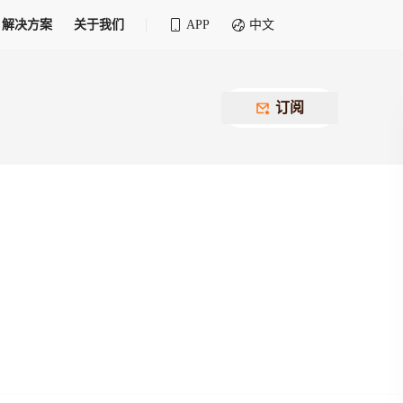
解决方案
关于我们
APP
中文
全球化物流行业 30&30 系列评选
供应商联盟
最近要召开的会议
铁路专属
为拖车、报关、仓储、金融保险、IT服务
订阅
找代理
等优质供应商，提供海量货代资源，品牌
盘，
12,000+全球货代企业聚集，智能推荐代理，
推广机会
快速满足您的需求
建议
生意交友群
荐代理，快速满足您的需求
为客户
100,000+货代同行，随时交流找客户
杰西保
本评选旨在系统梳理和表彰在全球化进程中表现卓
了保护您的资金安全，推荐您和会员间在平台内结算
越的物流企业及核心管理者
货运险
费率万2起，最低保费15元；人工1v1服务
货代责任险
信用交易备案
最低保费 2 万起，保障货代经营风险
掌握
会员计划开展信用合作时通过此链接提交信
用交易备案