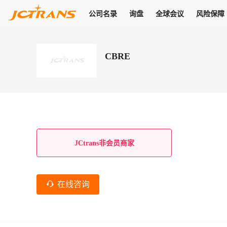
公司名录
询盘
全球会议
风险保障
商机
公司名录
询盘
全球会议
风险保障
JC Pay
关于我们
热门产品
解决方案
普货
CBRE
拥有
会员合作风险保障、提供行业领先的纠纷处理方案，为你全方位
高效安全的结算服务，一年节省上万元手续费
支持查看会员列表、商铺详情、线上咨询，为您打通多种商机
物流行业最具影响力的高端会议之一
公司名录
18,000+
作风
在过去30天内，用户已发布
需求
会员体系
家，1.2万+付费会员，77万+注册用户
商机解决方案
支持查看
为您打通
关于我们
查看更多
查看更多
查看更多
线下活动
风控解决方案
查看更多
询盘大厅
航线展示
JC Ver
JC Pay
支付结算解决方案
分钟级询价、报价市场，海量优质货盘，多种业务类型，生意
航线服务
助力
助您快速
纠纷/索赔
线下活动
获取
杰西保
商学院
国内美元支付
JCtrans非会员商家
查看更多
热门业务
热门航线
联合中国银行推出，收付海运费秒到服务
合规单证
风险名单
线上申诉
俱乐部
全年大会
海运整箱
印巴线
线上黑名单全员同步预警，将风险合作拒之门外
申诉、纠纷线上
高效1对1洽谈
促进合作
拓展全球商机
风控
在线咨询
物流工具
海运拼箱
东南亚
信用交易备案
规则介绍
风险名单
区域会议
会员计划开展信用合作时通过此链接提交信用交
平台规则公开透
行业智库
空运
地中海线
线上黑名
高效1对1洽谈
区域市场洞察
精准布局目标市场
易备案
身保障的权益
将风险合