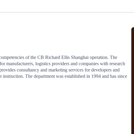
北美线
区域分享
在线课程
行业洞察
更多
风险监控
城市沙龙
、风控通知、避坑指南，
避免与暂停、黑名单会员合作，
然
实时接收会员动态
行业热点
实战经验
人脉交流
结算解决方案
 competencies of the CB Richard Ellis Shanghai operation. The 
for manufacturers, logistics providers and companies with research 
支付
全球会员间免费结算
provides consultancy and marketing services for developers and 
银行推出，收付海运费秒到服务
无银行手续费，资金即时到账，
r instruction. The department was established in 1994 and has since 
为了保护您的资金安全，
推荐您和会员间在平台内结算
院
JCtrans Connect+
 经营成长 / 行业知识
区域分享 / 在线课程 / 行业洞察