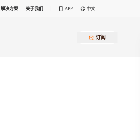
解决方案
关于我们
APP
中文
全球化物流行业 30&30 系列评选
供应商联盟
最近要召开的会议
铁路专属
为拖车、报关、仓储、金融保险、IT服务
订阅
找代理
等优质供应商，提供海量货代资源，品牌
盘，
12,000+全球货代企业聚集，智能推荐代理，
推广机会
快速满足您的需求
建议
生意交友群
荐代理，快速满足您的需求
为客户
100,000+货代同行，随时交流找客户
杰西保
本评选旨在系统梳理和表彰在全球化进程中表现卓
了保护您的资金安全，推荐您和会员间在平台内结算
越的物流企业及核心管理者
货运险
费率万2起，最低保费15元；人工1v1服务
货代责任险
信用交易备案
最低保费 2 万起，保障货代经营风险
掌握
会员计划开展信用合作时通过此链接提交信
用交易备案