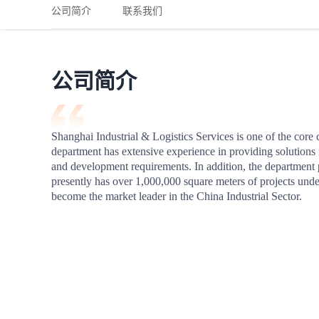
铁路
红海线
货物和货代操作风险解决方案
公司简介
联系我们
联合参展
风险预防
更多
更多
案例分享、风控通知、避坑指南，防患于未然。
风险预防
全球合规解决方案
扩展人脉
品牌塑造
助力企业发展
案例分享
防患于未
在线交易
公司简介
API超市
支付
行业资讯
Shanghai Industrial & Logistics Services is one of the core
department has extensive experience in providing solutions 
国内美元
and development requirements. In addition, the department 
联合中国
presently has over 1,000,000 square meters of projects unde
become the market leader in the China Industrial Sector.
商学
商家培训
平台入门 /