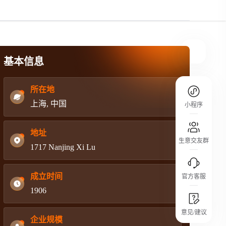
规则介绍
平台规则公开透明、处理流程一目了然，
把握自身保障的权益
基本信息
所在地
上海, 中国
小程序
地址
生意交友群
1717 Nanjing Xi Lu
成立时间
官方客服
1906
城市沙龙
意见/建议
行业热点 / 实战经验 / 人脉交流
企业规模