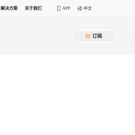
解决方案
关于我们
APP
中文
全球化物流行业 30&30 系列评选
供应商联盟
最近要召开的会议
铁路专属
为拖车、报关、仓储、金融保险、IT服务
订阅
找代理
等优质供应商，提供海量货代资源，品牌
盘，
12,000+全球货代企业聚集，智能推荐代理，
推广机会
快速满足您的需求
建议
生意交友群
荐代理，快速满足您的需求
为客户
100,000+货代同行，随时交流找客户
杰西保
本评选旨在系统梳理和表彰在全球化进程中表现卓
了保护您的资金安全，推荐您和会员间在平台内结算
越的物流企业及核心管理者
货运险
费率万2起，最低保费15元；人工1v1服务
货代责任险
信用交易备案
最低保费 2 万起，保障货代经营风险
掌握
会员计划开展信用合作时通过此链接提交信
用交易备案