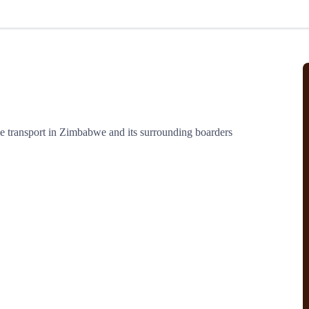
北美线
区域分享
在线课程
行业洞察
更多
风险监控
城市沙龙
、风控通知、避坑指南，
避免与暂停、黑名单会员合作，
然
实时接收会员动态
行业热点
实战经验
人脉交流
结算解决方案
le transport in Zimbabwe and its surrounding boarders
支付
全球会员间免费结算
银行推出，收付海运费秒到服务
无银行手续费，资金即时到账，
为了保护您的资金安全，
推荐您和会员间在平台内结算
院
JCtrans Connect+
 经营成长 / 行业知识
区域分享 / 在线课程 / 行业洞察