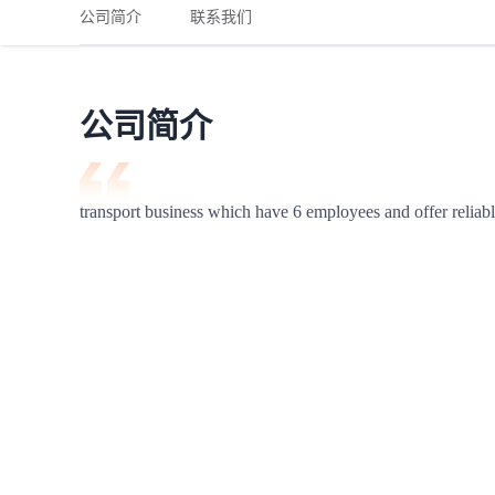
铁路
红海线
货物和货代操作风险解决方案
公司简介
联系我们
联合参展
风险预防
更多
更多
案例分享、风控通知、避坑指南，防患于未然。
风险预防
全球合规解决方案
扩展人脉
品牌塑造
助力企业发展
案例分享
防患于未
在线交易
公司简介
API超市
支付
行业资讯
transport business which have 6 employees and offer reliab
国内美元
联合中国
商学
商家培训
平台入门 /