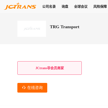
公司名录
询盘
全球会议
风险保障
商机
公司名录
询盘
全球会议
风险保障
JC Pay
关于我们
热门产品
解决方案
普货
TRG Transport
拥有
会员合作风险保障、提供行业领先的纠纷处理方案，为你全方位
高效安全的结算服务，一年节省上万元手续费
支持查看会员列表、商铺详情、线上咨询，为您打通多种商机
物流行业最具影响力的高端会议之一
公司名录
18,000+
作风
在过去30天内，用户已发布
需求
会员体系
家，1.2万+付费会员，77万+注册用户
商机解决方案
支持查看
为您打通
关于我们
查看更多
查看更多
查看更多
线下活动
风控解决方案
查看更多
询盘大厅
航线展示
JC Ver
JC Pay
支付结算解决方案
分钟级询价、报价市场，海量优质货盘，多种业务类型，生意
航线服务
助力
助您快速
纠纷/索赔
线下活动
获取
杰西保
商学院
国内美元支付
JCtrans非会员商家
查看更多
热门业务
热门航线
联合中国银行推出，收付海运费秒到服务
合规单证
风险名单
线上申诉
俱乐部
全年大会
海运整箱
印巴线
线上黑名单全员同步预警，将风险合作拒之门外
申诉、纠纷线上
高效1对1洽谈
促进合作
拓展全球商机
风控
在线咨询
物流工具
海运拼箱
东南亚
信用交易备案
规则介绍
风险名单
区域会议
会员计划开展信用合作时通过此链接提交信用交
平台规则公开透
行业智库
空运
地中海线
线上黑名
高效1对1洽谈
区域市场洞察
精准布局目标市场
易备案
身保障的权益
将风险合