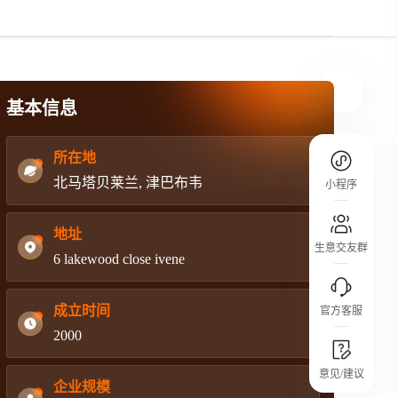
规则介绍
平台规则公开透明、处理流程一目了然，
把握自身保障的权益
基本信息
所在地
北马塔贝莱兰, 津巴布韦
小程序
地址
生意交友群
6 lakewood close ivene
成立时间
官方客服
2000
城市沙龙
意见/建议
行业热点 / 实战经验 / 人脉交流
企业规模