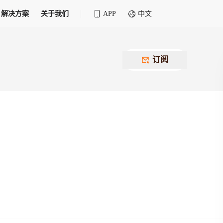
解决方案
关于我们
APP
中文
全球化物流行业 30&30 系列评选
供应商联盟
最近要召开的会议
铁路专属
为拖车、报关、仓储、金融保险、IT服务
订阅
找代理
等优质供应商，提供海量货代资源，品牌
盘，
12,000+全球货代企业聚集，智能推荐代理，
推广机会
快速满足您的需求
建议
生意交友群
荐代理，快速满足您的需求
为客户
100,000+货代同行，随时交流找客户
杰西保
本评选旨在系统梳理和表彰在全球化进程中表现卓
了保护您的资金安全，推荐您和会员间在平台内结算
越的物流企业及核心管理者
货运险
费率万2起，最低保费15元；人工1v1服务
货代责任险
信用交易备案
最低保费 2 万起，保障货代经营风险
掌握
会员计划开展信用合作时通过此链接提交信
用交易备案