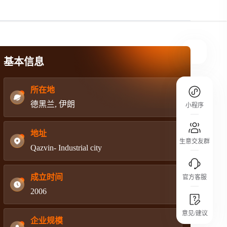
规则介绍
平台规则公开透明、处理流程一目了然，
把握自身保障的权益
基本信息
所在地
德黑兰, 伊朗
小程序
地址
生意交友群
Qazvin- Industrial city
成立时间
官方客服
2006
城市沙龙
意见/建议
行业热点 / 实战经验 / 人脉交流
企业规模