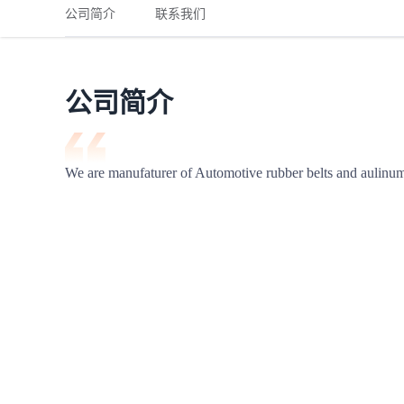
铁路
红海线
货物和货代操作风险解决方案
公司简介
联系我们
联合参展
风险预防
更多
更多
案例分享、风控通知、避坑指南，防患于未然。
风险预防
全球合规解决方案
扩展人脉
品牌塑造
助力企业发展
案例分享
防患于未
在线交易
公司简介
API超市
支付
行业资讯
We are manufaturer of Automotive rubber belts and aulinum 
国内美元
联合中国
商学
商家培训
平台入门 /