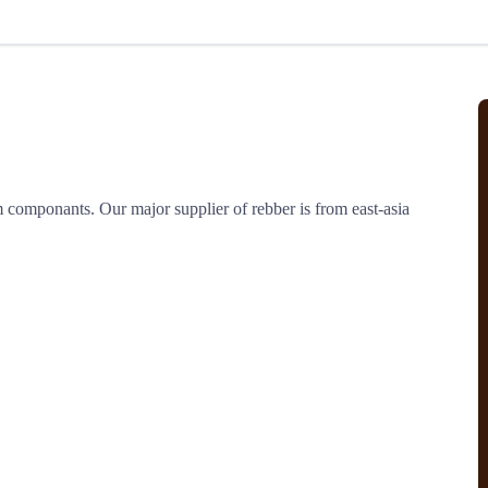
北美线
区域分享
在线课程
行业洞察
更多
风险监控
城市沙龙
、风控通知、避坑指南，
避免与暂停、黑名单会员合作，
然
实时接收会员动态
行业热点
实战经验
人脉交流
结算解决方案
componants. Our major supplier of rebber is from east-asia
支付
全球会员间免费结算
银行推出，收付海运费秒到服务
无银行手续费，资金即时到账，
为了保护您的资金安全，
推荐您和会员间在平台内结算
院
JCtrans Connect+
 经营成长 / 行业知识
区域分享 / 在线课程 / 行业洞察