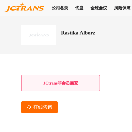
公司名录
询盘
全球会议
风险保障
商机
公司名录
询盘
全球会议
风险保障
JC Pay
关于我们
热门产品
解决方案
普货
Rastika Alborz
拥有
会员合作风险保障、提供行业领先的纠纷处理方案，为你全方位
高效安全的结算服务，一年节省上万元手续费
支持查看会员列表、商铺详情、线上咨询，为您打通多种商机
物流行业最具影响力的高端会议之一
公司名录
18,000+
作风
在过去30天内，用户已发布
需求
会员体系
家，1.2万+付费会员，77万+注册用户
商机解决方案
支持查看
为您打通
关于我们
查看更多
查看更多
查看更多
线下活动
风控解决方案
查看更多
询盘大厅
航线展示
JC Ver
JC Pay
支付结算解决方案
分钟级询价、报价市场，海量优质货盘，多种业务类型，生意
航线服务
助力
助您快速
纠纷/索赔
线下活动
获取
杰西保
商学院
国内美元支付
JCtrans非会员商家
查看更多
热门业务
热门航线
联合中国银行推出，收付海运费秒到服务
合规单证
风险名单
线上申诉
俱乐部
全年大会
海运整箱
印巴线
线上黑名单全员同步预警，将风险合作拒之门外
申诉、纠纷线上
高效1对1洽谈
促进合作
拓展全球商机
风控
在线咨询
物流工具
海运拼箱
东南亚
信用交易备案
规则介绍
风险名单
区域会议
会员计划开展信用合作时通过此链接提交信用交
平台规则公开透
行业智库
空运
地中海线
线上黑名
高效1对1洽谈
区域市场洞察
精准布局目标市场
易备案
身保障的权益
将风险合