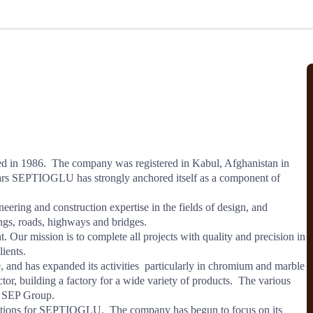
北美线
区域分享
在线课程
行业洞察
更多
风险监控
城市沙龙
、风控通知、避坑指南，
避免与暂停、黑名单会员合作，
然
实时接收会员动态
行业热点
实战经验
人脉交流
结算解决方案
支付
全球会员间免费结算
in 1986.  The company was registered in Kabul, Afghanistan in 
银行推出，收付海运费秒到服务
无银行手续费，资金即时到账，
ars SEPTIOGLU has strongly anchored itself as a component of 
为了保护您的资金安全，
推荐您和会员间在平台内结算
ering and construction expertise in the fields of design, and 
ngs, roads, highways and bridges. 

ur mission is to complete all projects with quality and precision in 
院
ents. 

nd has expanded its activities  particularly in chromium and marble 
JCtrans Connect+
or, building a factory for a wide variety of products.  The various 
 SEP Group.

 经营成长 / 行业知识
区域分享 / 在线课程 / 行业洞察
rations for SEPTIOGLU.  The company has begun to focus on its 