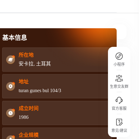
规则介绍
平台规则公开透明、处理流程一目了然，
把握自身保障的权益
基本信息
所在地
安卡拉, 土耳其
小程序
地址
生意交友群
turan gunes bul 104/3
成立时间
官方客服
1986
城市沙龙
意见/建议
行业热点 / 实战经验 / 人脉交流
企业规模