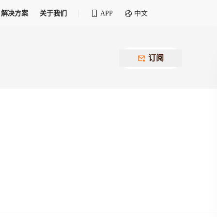
解决方案
关于我们
APP
中文
全球化物流行业 30&30 系列评选
供应商联盟
最近要召开的会议
铁路专属
为拖车、报关、仓储、金融保险、IT服务
订阅
找代理
等优质供应商，提供海量货代资源，品牌
盘，
12,000+全球货代企业聚集，智能推荐代理，
推广机会
快速满足您的需求
建议
生意交友群
荐代理，快速满足您的需求
为客户
100,000+货代同行，随时交流找客户
杰西保
本评选旨在系统梳理和表彰在全球化进程中表现卓
了保护您的资金安全，推荐您和会员间在平台内结算
越的物流企业及核心管理者
货运险
费率万2起，最低保费15元；人工1v1服务
货代责任险
信用交易备案
最低保费 2 万起，保障货代经营风险
掌握
会员计划开展信用合作时通过此链接提交信
用交易备案