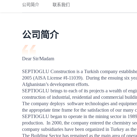
铁路
红海线
货物和货代操作风险解决方案
公司简介
联系我们
联合参展
风险预防
更多
更多
案例分享、风控通知、避坑指南，防患于未然。
风险预防
全球合规解决方案
扩展人脉
品牌塑造
助力企业发展
案例分享
防患于未
在线交易
公司简介
API超市
支付
行业资讯
Dear Sir/Madam 

国内美元
SEPTIOGLU Construction is a Turkish company established 
联合中国
2005 (AISA License #I-11039).  During the ensuing six ye
Afghanistan’s development efforts.

SEPTIOGLU brings to each of its projects a wealth of engine
construction of industrial, residential and commercial buildi
The company deploys  software technologies and equipment. O
商学
the appropriate time frame for the satisfaction of our many cli
SEPTIOGLU began to operate in the mining sector in 1989, a
商家培训
production.  In 2000, the company entered the chemistry sect
company subsidiaries have been organized in Turkey as the
平台入门 /
The Building Sector has remained as the main area of ope