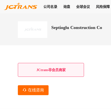
公司名录
询盘
全球会议
风险保障
商机
公司名录
询盘
全球会议
风险保障
JC Pay
关于我们
热门产品
解决方案
普货
Septioglu Construction Co
拥有
会员合作风险保障、提供行业领先的纠纷处理方案，为你全方位
高效安全的结算服务，一年节省上万元手续费
支持查看会员列表、商铺详情、线上咨询，为您打通多种商机
物流行业最具影响力的高端会议之一
公司名录
18,000+
作风
在过去30天内，用户已发布
需求
会员体系
家，1.2万+付费会员，77万+注册用户
商机解决方案
支持查看
为您打通
关于我们
查看更多
查看更多
查看更多
线下活动
风控解决方案
查看更多
询盘大厅
航线展示
JC Ver
JC Pay
支付结算解决方案
分钟级询价、报价市场，海量优质货盘，多种业务类型，生意
航线服务
助力
助您快速
纠纷/索赔
线下活动
获取
杰西保
商学院
国内美元支付
JCtrans非会员商家
查看更多
热门业务
热门航线
联合中国银行推出，收付海运费秒到服务
合规单证
风险名单
线上申诉
俱乐部
全年大会
海运整箱
印巴线
线上黑名单全员同步预警，将风险合作拒之门外
申诉、纠纷线上
高效1对1洽谈
促进合作
拓展全球商机
风控
在线咨询
物流工具
海运拼箱
东南亚
信用交易备案
规则介绍
风险名单
区域会议
会员计划开展信用合作时通过此链接提交信用交
平台规则公开透
行业智库
空运
地中海线
线上黑名
高效1对1洽谈
区域市场洞察
精准布局目标市场
易备案
身保障的权益
将风险合